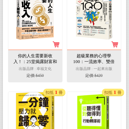
你的人生需要新收
超級業務的心理學
入！：25堂揭露財富和
100：一流效率、雙倍
人生真相的商業洞察
好人緣到三級跳的業績
出版品牌 : 幸福文化
出版品牌 : 一起來出版
課，用51分的勇氣，專
獎金，低調掌握心理學
定價 $450
定價 $420
心快樂發展自己！
全方位升級你的競爭力
1
1
扣抵
冊
扣抵
冊