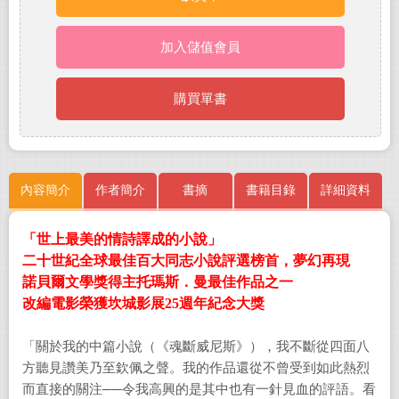
加入儲值會員
購買單書
內容簡介
作者簡介
書摘
書籍目錄
詳細資料
「世上最美的情詩譯成的小說」
二十世紀全球最佳百大同志小說評選榜首，夢幻再現
諾貝爾文學獎得主托瑪斯．曼最佳作品之一
改編電影榮獲坎城影展25週年紀念大獎
「關於我的中篇小說（《魂斷威尼斯》），我不斷從四面八
方聽見讚美乃至欽佩之聲。我的作品還從不曾受到如此熱烈
而直接的關注──令我高興的是其中也有一針見血的評語。看