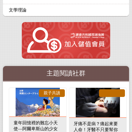
文學理論
主題閱讀社群
親子共讀
童年回憶裡的難忘小天
牙痛不是病？痛起來要
使—阿爾卑斯山的少女
人命！牙醫不只要幫你