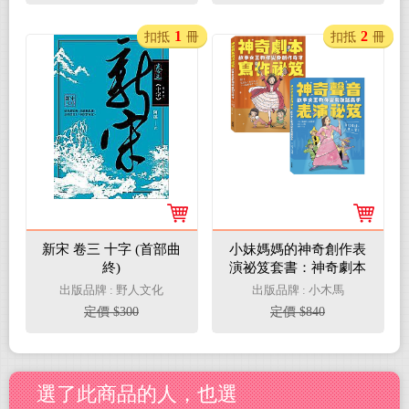
1
2
扣抵
冊
扣抵
冊
新宋 卷三 十字 (首部曲
小妹媽媽的神奇創作表
終)
演祕笈套書：神奇劇本
寫作祕笈+神奇聲音表
出版品牌 : 野人文化
出版品牌 : 小木馬
演祕笈【小學生最需要
定價 $300
定價 $840
的自信表達工具書】
選了此商品的人，也選