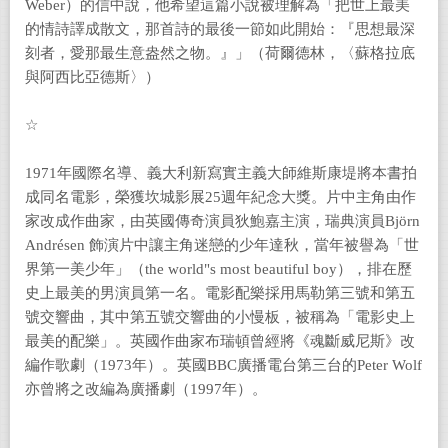
Weber）的信中說，他希望這篇小說被理解為「把世上最美
的情詩譯成散文，那首詩的最後一節如此開始：『思想最深
刻者，愛那最生意盎然之物。』」（荷爾德林，〈蘇格拉底
與阿西比亞德斯〉）
☆
1971年國際名導、義大利新寫實主義大師維斯康堤將本書拍
成同名電影，榮獲坎城影展25週年紀念大獎。片中主角由作
家改成作曲家，由英國傳奇演員狄鮑嘉主演，瑞典演員Björn
Andrésen 飾演片中讓主角迷戀的少年達秋，當年被譽為「世
界第一美少年」（the world"s most beautiful boy），排在歷
史上最美的男演員第一名。電影配樂採用馬勒第三號和第五
號交響曲，其中第五號交響曲的小慢板，被稱為「電影史上
最美的配樂」。英國作曲家布瑞頓曾經將《魂斷威尼斯》改
編作歌劇（1973年）。英國BBC廣播電台第三台的Peter Wolf
亦曾將之改編為廣播劇（1997年）。