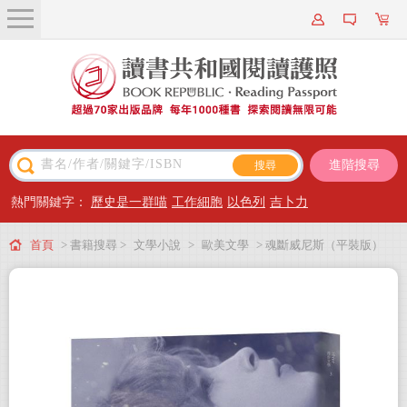
關於我們
近期新書
書籍搜尋
進階搜尋
主題閱讀
熱門關鍵字：
歷史是一群喵
工作細胞
以色列
吉卜力
出版專區
首頁
> 書籍搜尋 >
文學小說
>
歐美文學
> 魂斷威尼斯（平裝版）
會員專屬
會員儲值方案