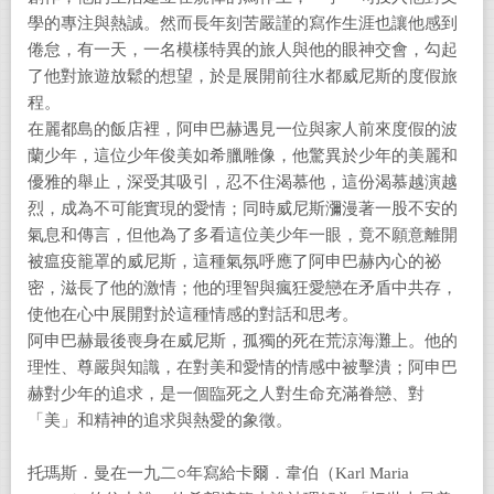
學的專注與熱誠。然而長年刻苦嚴謹的寫作生涯也讓他感到
倦怠，有一天，一名模樣特異的旅人與他的眼神交會，勾起
了他對旅遊放鬆的想望，於是展開前往水都威尼斯的度假旅
程。
在麗都島的飯店裡，阿申巴赫遇見一位與家人前來度假的波
蘭少年，這位少年俊美如希臘雕像，他驚異於少年的美麗和
優雅的舉止，深受其吸引，忍不住渴慕他，這份渴慕越演越
烈，成為不可能實現的愛情；同時威尼斯瀰漫著一股不安的
氣息和傳言，但他為了多看這位美少年一眼，竟不願意離開
被瘟疫籠罩的威尼斯，這種氣氛呼應了阿申巴赫內心的祕
密，滋長了他的激情；他的理智與瘋狂愛戀在矛盾中共存，
使他在心中展開對於這種情感的對話和思考。
阿申巴赫最後喪身在威尼斯，孤獨的死在荒涼海灘上。他的
理性、尊嚴與知識，在對美和愛情的情感中被擊潰；阿申巴
赫對少年的追求，是一個臨死之人對生命充滿眷戀、對
「美」和精神的追求與熱愛的象徵。
托瑪斯．曼在一九二○年寫給卡爾．韋伯（Karl Maria