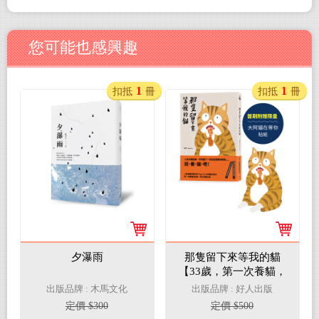
您可能也感興趣
1
1
扣抵
冊
扣抵
冊
夕瀑雨
那隻留下來等我的貓
【33歲，第一次養貓，
成為上進的大人──】
出版品牌 : 木馬文化
出版品牌 : 好人出版
（★首刷贈送限量貓咪
定價 $300
定價 $500
貼紙）