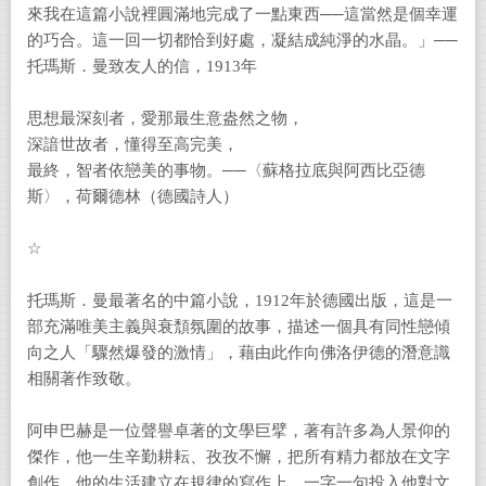
來我在這篇小說裡圓滿地完成了一點東西──這當然是個幸運
的巧合。這一回一切都恰到好處，凝結成純淨的水晶。」──
托瑪斯．曼致友人的信，1913年
思想最深刻者，愛那最生意盎然之物，
深諳世故者，懂得至高完美，
最終，智者依戀美的事物。──〈蘇格拉底與阿西比亞德
斯〉，荷爾德林（德國詩人）
☆
托瑪斯．曼最著名的中篇小說，1912年於德國出版，這是一
部充滿唯美主義與衰頹氛圍的故事，描述一個具有同性戀傾
向之人「驟然爆發的激情」，藉由此作向佛洛伊德的潛意識
相關著作致敬。
阿申巴赫是一位聲譽卓著的文學巨擘，著有許多為人景仰的
傑作，他一生辛勤耕耘、孜孜不懈，把所有精力都放在文字
創作，他的生活建立在規律的寫作上，一字一句投入他對文