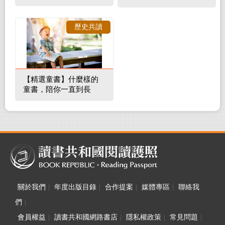
補蛀牙，還要觀察口腔
裡的整體環境
歷史共讀
【精選童書】什麼樣的
童書，陪你一直到長
大！
關於我們
|
年度出版目錄
|
合作提案
|
媒體專區
|
聯絡我
們
|
會員權益
|
讀書共和國網路書店
|
隱私權政策
|
常見問題
|