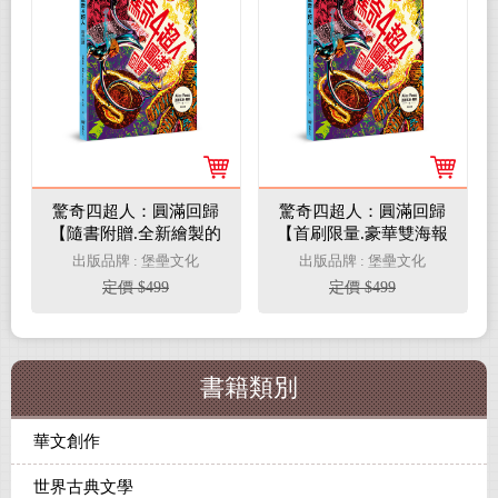
驚奇四超人：圓滿回歸
驚奇四超人：圓滿回歸
【隨書附贈.全新繪製的
【首刷限量.豪華雙海報
起源故事書衣海報】
版】
出版品牌 : 堡壘文化
出版品牌 : 堡壘文化
定價 $499
定價 $499
書籍類別
華文創作
世界古典文學