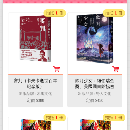
1
1
扣抵
冊
扣抵
冊
審判（卡夫卡逝世百年
飲月少女：紐伯瑞金
紀念版）
獎、美國圖書館協會
Booklist年度最佳青少年
出版品牌 : 木馬文化
出版品牌 : 野人文化
讀物
定價 $380
定價 $450
1
1
扣抵
冊
扣抵
冊