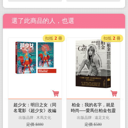
選了此商品的人，也選
2
2
扣抵
冊
扣抵
冊
超少女：明日之女（同
柏金：我的名字，就是
名電影《超少女》改編
時尚──愛馬仕柏金包靈
原著，隨書附封面海
魂人物Jane Birkin的自
出版品牌 : 木馬文化
出版品牌 : 遠足文化
報）
由與反叛
定價 $880
定價 $580