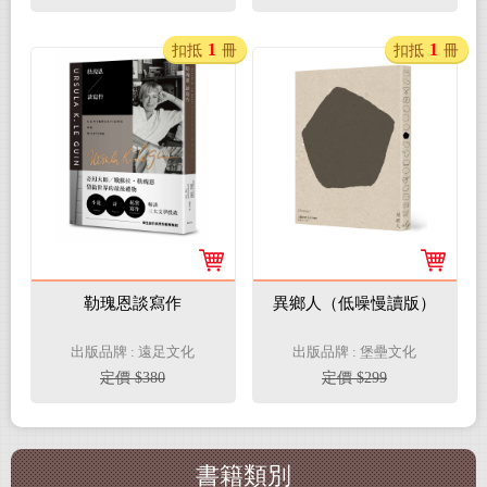
1
1
扣抵
冊
扣抵
冊
勒瑰恩談寫作
異鄉人（低噪慢讀版）
出版品牌 : 遠足文化
出版品牌 : 堡壘文化
定價 $380
定價 $299
書籍類別