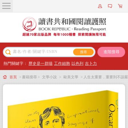
關於我們
近期新書
書籍搜尋
進階搜尋
主題閱讀
熱門關鍵字：
歷史是一群喵
工作細胞
以色列
吉卜力
出版專區
首頁
> 書籍搜尋 >
文學小說
>
歐美文學
> 人生太重要，重要到不該嚴
會員專屬
肅論之：王爾德妙語錄
會員儲值方案