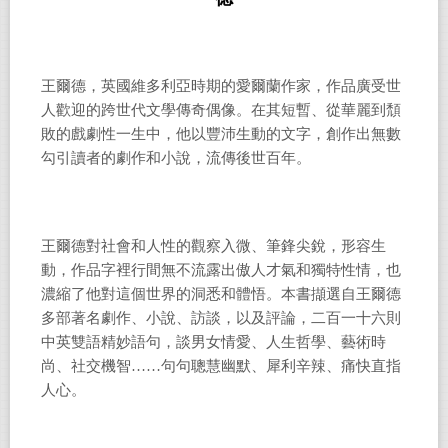
王爾德，英國維多利亞時期的愛爾蘭作家，作品廣受世
人歡迎的跨世代文學傳奇偶像。在其短暫、從華麗到頹
敗的戲劇性一生中，他以豐沛生動的文字，創作出無數
勾引讀者的劇作和小說，流傳後世百年。
王爾德對社會和人性的觀察入微、筆鋒尖銳，形容生
動，作品字裡行間無不流露出傲人才氣和獨特性情，也
濃縮了他對這個世界的洞悉和體悟。本書擷選自王爾德
多部著名劇作、小說、訪談，以及評論，二百一十六則
中英雙語精妙語句，談男女情愛、人生哲學、藝術時
尚、社交機智
……
句句聰慧幽默、犀利辛辣、痛快直指
人心。