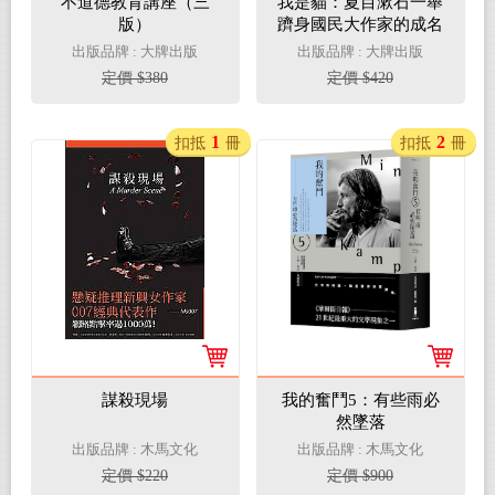
不道德教育講座（三
我是貓：夏目漱石一舉
版）
躋身國民大作家的成名
代表作（二版）
出版品牌 : 大牌出版
出版品牌 : 大牌出版
定價 $380
定價 $420
1
2
扣抵
冊
扣抵
冊
謀殺現場
我的奮鬥5：有些雨必
然墜落
出版品牌 : 木馬文化
出版品牌 : 木馬文化
定價 $220
定價 $900