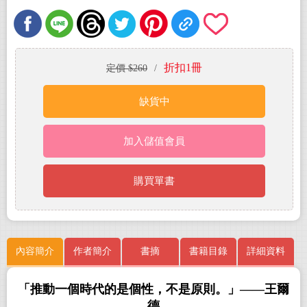
折扣1冊
定價 $260
/
缺貨中
加入儲值會員
購買單書
內容簡介
作者簡介
書摘
書籍目錄
詳細資料
「
推動一個時代的是個性，不是原則
。」
——
王爾
德