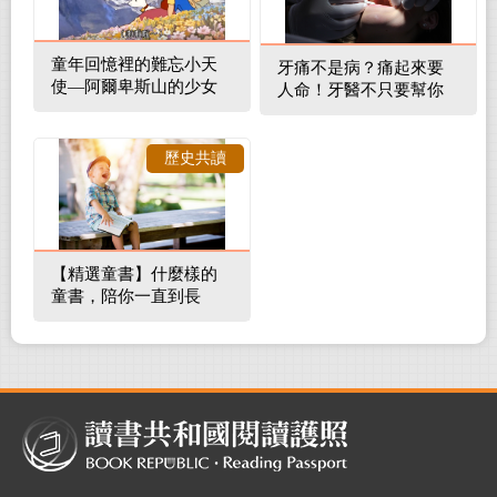
童年回憶裡的難忘小天
牙痛不是病？痛起來要
使—阿爾卑斯山的少女
人命！牙醫不只要幫你
補蛀牙，還要觀察口腔
裡的整體環境
歷史共讀
【精選童書】什麼樣的
童書，陪你一直到長
大！