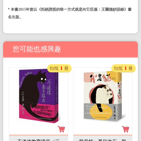
* 本書2015年曾以《拒絕誘惑的唯一方式就是向它臣服：王爾德妙語錄》書
名出版。
您可能也感興趣
1
1
扣抵
冊
扣抵
冊