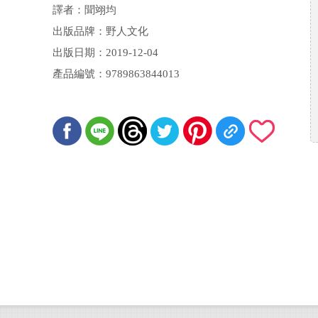
著；法蘭克．T．麥瑞爾 Frank T. Merrill 繪
譯者：聞翊均
出版品牌：野人文化
出版日期：2019-12-04
產品編號：9789863844013