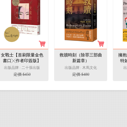
女戰士【首刷限量金色
救贖時刻（除罪三部曲
擁抱
書口╳作者印簽版】
新篇章）
特
（美國國家圖書獎傑出
【
出版品牌 : 二十張出版
出版品牌 : 木馬文化
出
貢獻獎章首位亞裔得
定價 $450
定價 $480
主、亞美文學名家湯亭
亭生涯代表作）