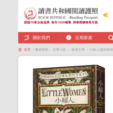
關於我們
近期新書
首頁
> 書籍搜尋 >
文學小說
>
歐美文學
> 小婦人(復刻精