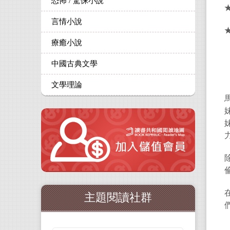
恐怖 / 驚悚小說
言情小說
療癒小說
中國古典文學
文學理論
主題閱讀社群