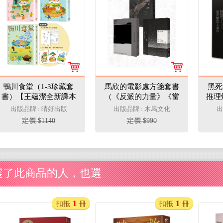
鴨川食堂（1-3珍藏套
馬欣的電影處方箋套書
黑死
書）【王蘊潔全新譯本
（《反派的力量》《當
推理
+臺灣獨家作者專訪親
代寂寞考》《長夜之
出版品牌 : 晴好出版
出版品牌 : 木馬文化
出
簽小誌+川貝母繪製明
光》共三冊）
定價 $1140
定價 $990
信片組】
選了此商品的人，也選
1
1
扣抵
冊
扣抵
冊