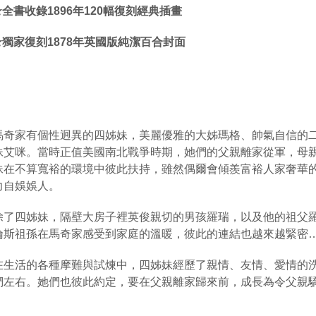
★
全書收錄
1896
年
120
幅復刻經典插畫
★
獨家復刻
1878
年英國版純潔百合封面
馬奇家有個性迥異的四姊妹，美麗優雅的大姊瑪格、帥氣自信的
妹艾咪。當時正值美國南北戰爭時期，她們的父親離家從軍，母
妹在不算寬裕的環境中彼此扶持，雖然偶爾會傾羨富裕人家奢華
力自娛娛人。
除了四姊妹，隔壁大房子裡英俊親切的男孩羅瑞，以及他的祖父
倫斯祖孫在馬奇家感受到家庭的溫暖，彼此的連結也越來越緊密
在生活的各種摩難與試煉中，四姊妹經歷了親情、友情、愛情的
們左右。她們也彼此約定，要在父親離家歸來前，成長為令父親