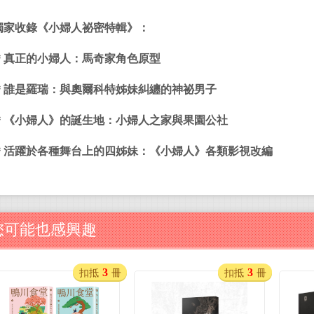
獨家收錄《小婦人祕密特輯》：
＊真正的小婦人：馬奇家角色原型
＊誰是羅瑞：與奧爾科特姊妹糾纏的神祕男子
＊《小婦人》的誕生地：小婦人之家與果園公社
＊活躍於各種舞台上的四姊妹：《小婦人》各類影視改編
您可能也感興趣
3
3
扣抵
冊
扣抵
冊