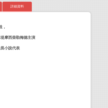
詳細資料
說，
露意
與堤摩西柴勒梅德主演
1832
的父
成長小說代表
露意
師
…
在晚
紳士
聞翊
淡水
聯絡