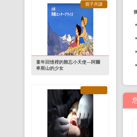
親子共讀
童年回憶裡的難忘小天使—阿爾
卑斯山的少女