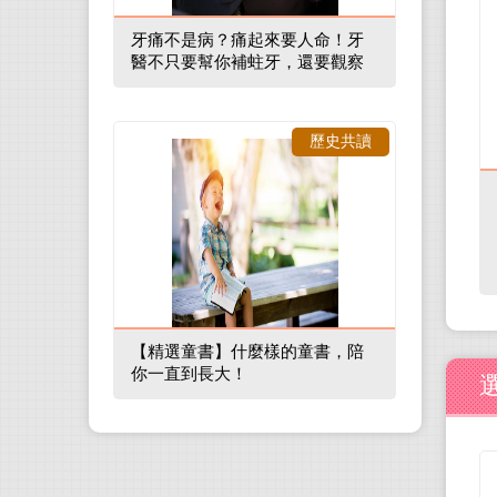
牙痛不是病？痛起來要人命！牙
醫不只要幫你補蛀牙，還要觀察
口腔裡的整體環境
歷史共讀
【精選童書】什麼樣的童書，陪
你一直到長大！