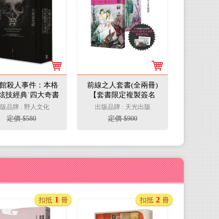
館殺人事件：本格
前線之人套書(全兩冊)
炫技經典˙四大奇書
【套書限定複製簽名
始祖（精裝）
板】
版品牌 : 野人文化
出版品牌 : 天光出版
定價 $580
定價 $900
1
2
扣抵
冊
扣抵
冊