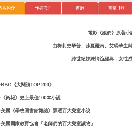
內容簡介
作者簡介
書摘
書籍目錄
電影《她們》原著小
由梅莉史翠普、莎夏羅南、艾瑪華生
跨世紀姊妹情誼經典．女性
★
BBC
《大閱讀
TOP 200
》
★
《衛報》史上最佳
100
本小說
★
美國《學校圖書館雜誌》票選百大兒童小說
★
美國國家教育協會「老師們的百大兒童讀物」