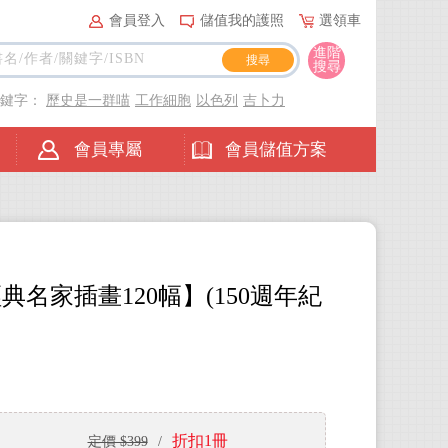
會員登入
儲值我的護照
選領車
進階
搜尋
關鍵字：
歷史是一群喵
工作細胞
以色列
吉卜力
會員專屬
會員儲值方案
典名家插畫120幅】(150週年紀
折扣1冊
定價 $399
/