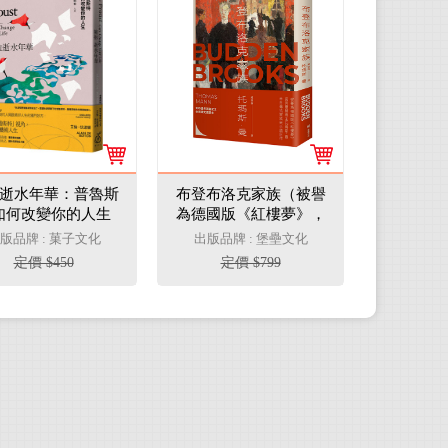
逝水年華：普魯斯
布登布洛克家族（被譽
如何改變你的人生
為德國版《紅樓夢》，
美感觀看九章】
諾貝爾獎得主托瑪斯．
版品牌 : 菓子文化
出版品牌 : 堡壘文化
曼奠定文壇地位之作、
定價 $450
定價 $799
最偉大的家族史小說）