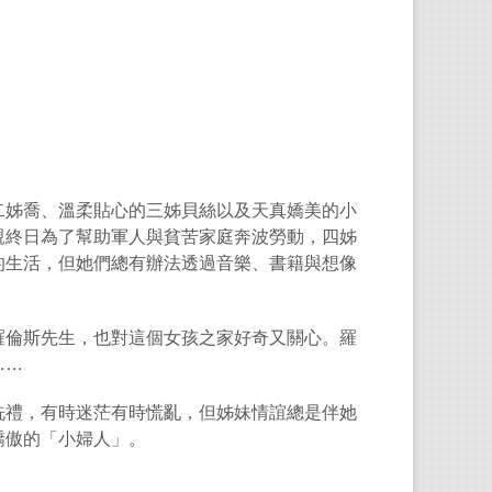
二姊喬、溫柔貼心的三姊貝絲以及天真嬌美的小
親終日為了幫助軍人與貧苦家庭奔波勞動，四姊
的生活，但她們總有辦法透過音樂、書籍與想像
羅倫斯先生，也對這個女孩之家好奇又關心。羅
……
洗禮，有時迷茫有時慌亂，但姊妹情誼總是伴她
驕傲的「小婦人」。