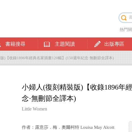
熱門
書籍搜尋
主題閱讀
出版專區
裝版)【收錄1896年經典名家插畫120幅】(150週年紀念·無刪節全譯本)
小婦人(復刻精裝版)【收錄1896年經
念·無刪節全譯本)
Little Women
作者：露意莎．梅．奧爾柯特 Louisa May Alcott