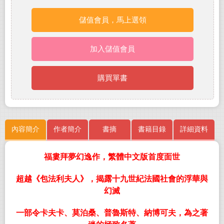
儲值會員，馬上選領
加入儲值會員
購買單書
內容簡介
作者簡介
書摘
書籍目錄
詳細資料
福婁拜夢幻逸作，繁體中文版首度面世
超越《包法利夫人》，揭露十九世紀法國社會的浮華與
幻滅
一部令卡夫卡、莫泊桑、普魯斯特、納博可夫，為之著