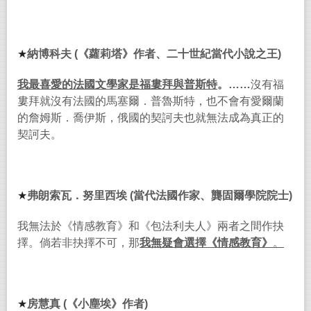
★
納博科夫
(
《蘿莉塔》作者、二十世紀當代小說之王
)
我最喜愛的法國文學家是福婁拜與普斯特
。
……
沒有福
婁拜就沒有法國的馬塞爾．普魯斯特，也不會有愛爾蘭
的詹姆斯．喬伊斯，俄國的契訶夫也就無法成為真正的
契訶夫。
★
弗朗索瓦．努里西埃
(
當代法國作家、龔固爾學院院士
)
我無法於《情感教育》和《包法利夫人》兩者之間作抉
擇。倘若非抉擇不可，那
我無疑會選擇《情感教育》
。
★
房慧真
(
《小塵埃》作者
)