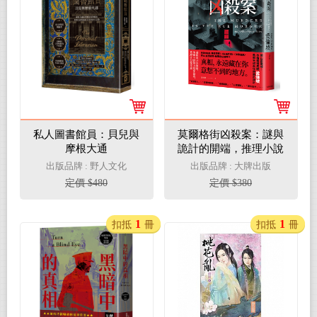
私人圖書館員：貝兒與
莫爾格街凶殺案：謎與
摩根大通
詭計的開端，推理小說
開山祖愛倫坡，推理奇
出版品牌 : 野人文化
出版品牌 : 大牌出版
幻傑作選
定價 $480
定價 $380
1
1
扣抵
冊
扣抵
冊