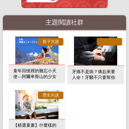
主題閱讀社群
親子共讀
童年回憶裡的難忘小天
牙痛不是病？痛起來要
使—阿爾卑斯山的少女
人命！牙醫不只要幫你
補蛀牙，還要觀察口腔
裡的整體環境
歷史共讀
【精選童書】什麼樣的