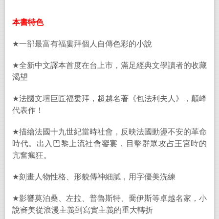
本書特色
★
一部最富有福婁拜個人自傳色彩的小說
★
全新中文譯本首度在台上市，滿足經典文學讀者的收藏
渴望
★
法國文壇巨匠福婁拜，超越名著《包法利夫人》，顛峰
代表作！
★
描繪法國十九世紀當時社會，反映法國動盪不安的革命
時代。出入巴黎上流社會饗宴，目擊群眾攻占王宮時的
亢奮瘋狂。
★
刻畫人物性格、形貌傳神細膩，用字優美洗練
★
影響莫泊桑、左拉、普魯斯特、喬伊斯等卓越名家，小
說審美從浪漫主義到寫實主義的重大轉折