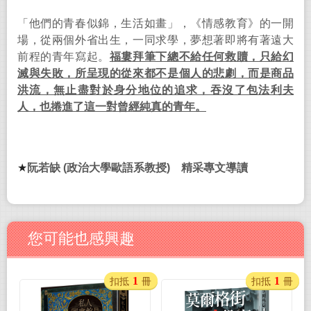
「他們的青春似錦，生活如畫」，《情感教育》的一開
場，從兩個外省出生，一同求學，夢想著即將有著遠大
前程的青年寫起。
福婁拜筆下總不給任何救贖，只給幻
滅與失敗，所呈現的從來都不是個人的悲劇，而是商品
洪流，無止盡對於身分地位的追求，吞沒了包法利夫
人，也捲進了這一對曾經純真的青年。
★
阮若缺
(
政治大學歐語系教授
)
精采專文導讀
您可能也感興趣
1
1
扣抵
冊
扣抵
冊