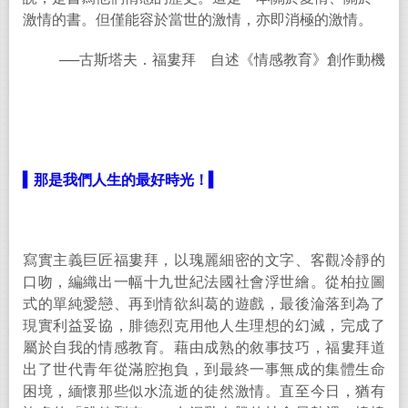
激情的書。但僅能容於當世的激情，亦即消極的激情。
──
古斯塔夫．福婁拜 自述《情感教育》創作動機
▍
那是我們人生的最好時光！
▍
寫實主義巨匠福婁拜，以瑰麗細密的文字、客觀冷靜的
口吻，編織出一幅十九世紀法國社會浮世繪。從柏拉圖
式的單純愛戀、再到情欲糾葛的遊戲，最後淪落到為了
現實利益妥協，腓德烈克用他人生理想的幻滅，完成了
屬於自我的情感教育。藉由成熟的敘事技巧，福婁拜道
出了世代青年從滿腔抱負，到最終一事無成的集體生命
困境，緬懷那些似水流逝的徒然激情。直至今日，猶有