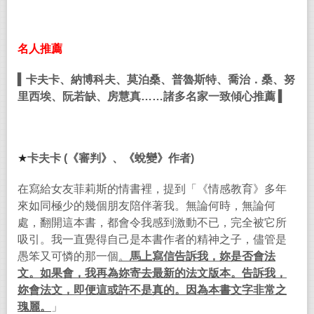
名人推薦
▍
卡夫卡、納博科夫、莫泊桑、普魯斯特、喬治．桑、努
里西埃、阮若缺、房慧真
……
諸多名家一致傾心推薦
▍
★
卡夫卡
(
《審判》、《蛻變》作者
)
在寫給女友菲莉斯的情書裡，提到「《情感教育》多年
來如同極少的幾個朋友陪伴著我。無論何時，無論何
處，翻開這本書，都會令我感到激動不已，完全被它所
吸引。我一直覺得自己是本書作者的精神之子，儘管是
愚笨又可憐的那一個
。
馬上寫信告訴我，妳是否會法
文。如果會，我再為妳寄去最新的法文版本。告訴我，
妳會法文，即便這或許不是真的。因為本書文字非常之
瑰麗。
」