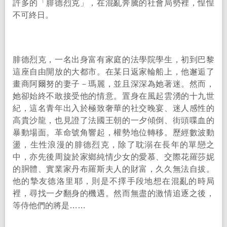
許多的「腓德烈克」，在混亂奔騰的社會局勢裡，惶惶
不可終日。
腓德烈克，一名出身富有家庭的法學院學生，初到巴黎
這座自由開放的大都市。在某日返家輪船上，他邂逅了
畫商阿爾努的妻子－瑪麗，並且深深為她著迷。然而，
她卻始終不敢接受他的情意。置身在風起雲湧的十九世
紀，這名青年出入於極致奢華的社交晚宴、迷人感性的
高貴沙龍，也見證了法國王朝的一夕傾倒、街頭喋血的
暴動場面。革命號角響起，權勢地位轉移。歷經數波動
盪，生性浪漫的腓德烈克，除了耽溺在長年的單戀之
中，亦先後周旋於家鄉純情少女的愛慕、交際花羅莎妮
的胴體、實業家丹布羅斯夫人的財富，久久無法自拔。
他的摯友德洛里耶，則是不擇手段地想在混亂的時局
裡，尋找一夕翻身的機遇。然而無盡的激情追逐之後，
等侍他們的將是
……