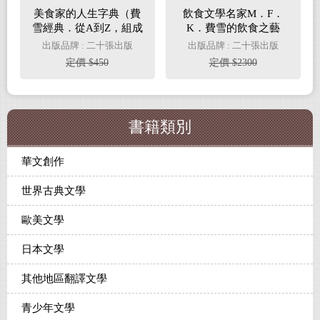
美食家的人生字典（費
飲食文學名家M．F．
雪經典．從A到Z，組成
K．費雪的飲食之藝
「費雪」的飲食關鍵
【限量書盒經典珍藏版
出版品牌 : 二十張出版
出版品牌 : 二十張出版
字）
（全五冊）】附：台灣
定價 $450
定價 $2300
飲食作家導讀別冊
書籍類別
華文創作
世界古典文學
歐美文學
日本文學
其他地區翻譯文學
青少年文學