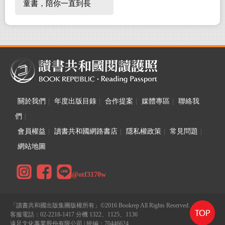
童書，陪你一直到長
大！
關於我們
|
年度出版目錄
|
合作提案
|
媒體專區
|
聯絡我
們
|
會員權益
|
讀書共和國網路書店
|
隱私權政策
|
常見問題
|
網站地圖
@otf3170w
「讀書共和國出版集團版權所有」©2016 Bookrep All Rights Reserved.
客服電話：02-2218-1417 分機 1322、1125、1136
遠足文化事業股份有限公司 | 統編：70446624