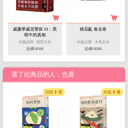
威廉華威克警探 III：黑
桃花亂 春去卷
暗中的真相
出版品牌 : 惑星文化
出版品牌 : 木馬文化
定價 $500
定價 $200
選了此商品的人，也選
1
1
扣抵
冊
扣抵
冊