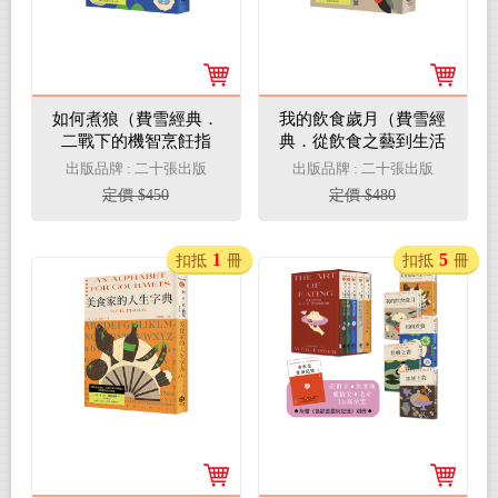
如何煮狼（費雪經典．
我的飲食歲月（費雪經
二戰下的機智烹飪指
典．從飲食之藝到生活
南）
之藝，首部親筆自傳）
出版品牌 : 二十張出版
出版品牌 : 二十張出版
定價 $450
定價 $480
1
5
扣抵
冊
扣抵
冊