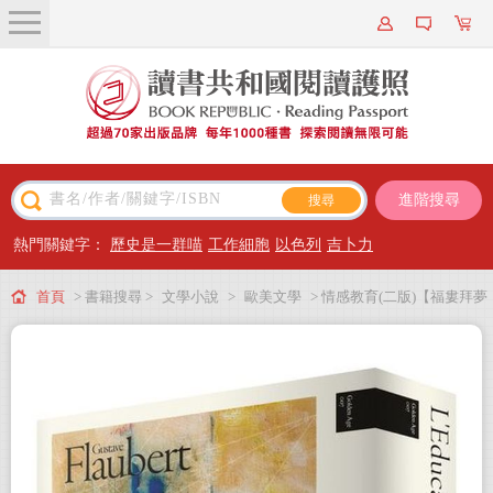
關於我們
近期新書
書籍搜尋
進階搜尋
主題閱讀
熱門關鍵字：
歷史是一群喵
工作細胞
以色列
吉卜力
出版專區
首頁
> 書籍搜尋 >
文學小說
>
歐美文學
> 情感教育(二版)【福婁拜夢
會員專屬
幻逸作，超越《包法利夫人》，繁體中文版首度面世】
會員儲值方案