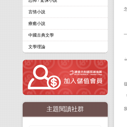
恐怖 / 驚悚小說
言情小說
療癒小說
中國古典文學
文學理論
☕
主題閱讀社群