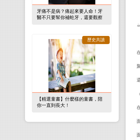
牙痛不是病？痛起來要人命！牙
醫不只要幫你補蛀牙，還要觀察
口腔裡的整體環境
☕
歷史共讀
【精選童書】什麼樣的童書，陪
你一直到長大！