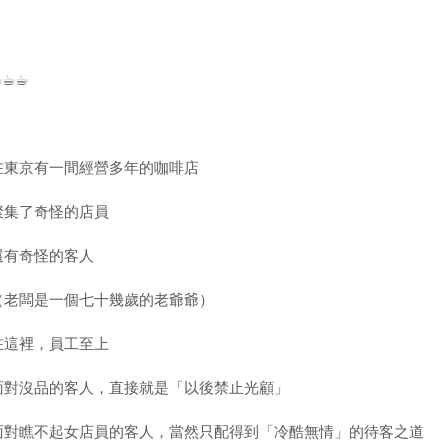
︎☕︎☕︎
在東京有一間經營多年的咖啡店
聚集了奇怪的店員
還有奇怪的客人
（老闆是一個七十幾歲的老爺爺）
在這裡，員工至上
面對沒品的客人，直接就是「以後禁止光顧」
面對瞧不起女店員的客人，當然只配得到「冷酷無情」的待客之道