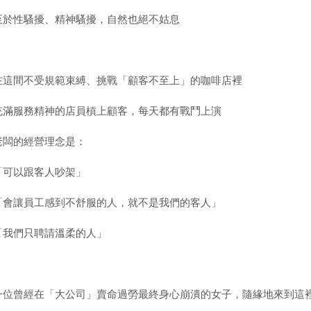
至於性騷擾、精神騷擾，自然也絕不姑息
在這間不受規範束縛、挑戰「顧客不至上」的咖啡店裡
充滿服務精神的店員槓上顧客，每天都有戰鬥上演
老闆的經營理念是：
「可以跟客人吵架」
「會讓員工感到不舒服的人，就不是我們的客人」
「我們只聘請溫柔的人」
一位曾經在「大公司」賣命過勞最終身心崩潰的女子，隨緣地來到這