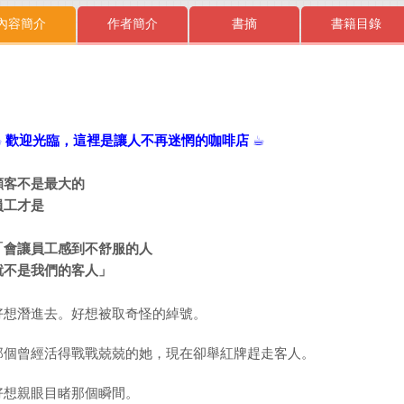
內容簡介
作者簡介
書摘
書籍目錄
☕
歡迎光臨，這裡是讓人不再迷惘的咖啡店
☕
顧客不是最大的
員工才是
「會讓員工感到不舒服的人
就不是我們的客人」
好想潛進去。好想被取奇怪的綽號。
那個曾經活得戰戰兢兢的她，現在卻舉紅牌趕走客人。
好想親眼目睹那個瞬間。