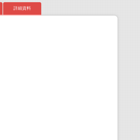
詳細資料
我的
僕の
19
完結
版）