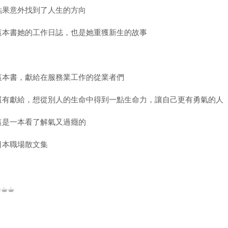
結果意外找到了人生的方向
這本書她的工作日誌，也是她重獲新生的故事
這本書，獻給在服務業工作的從業者們
還有獻給，想從別人的生命中得到一點生命力，讓自己更有勇氣的人
這是一本看了解氣又過癮的
日本職場散文集
︎☕︎☕︎