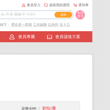
會員登入
儲值我的護照
選領車
進階
搜尋
關鍵字：
歷史是一群喵
工作細胞
以色列
吉卜力
會員專屬
會員儲值方案
折扣1冊
定價 $380
/