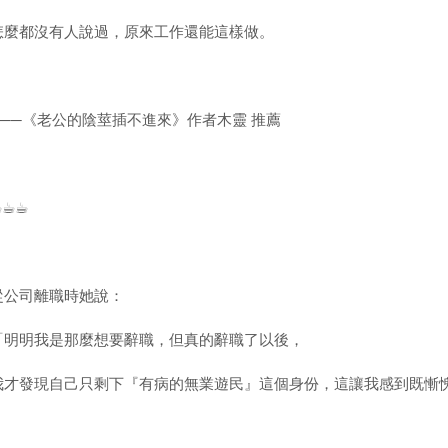
怎麼都沒有人說過，原來工作還能這樣做。
───《老公的陰莖插不進來》作者木靈 推薦
︎☕︎☕︎
從公司離職時她說：
「明明我是那麼想要辭職，但真的辭職了以後，
我才發現自己只剩下『有病的無業遊民』這個身份，這讓我感到既慚