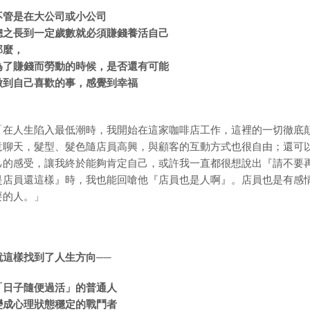
不管是在大公司或小公司
總之長到一定歲數就必須賺錢養活自己
那麼，
為了賺錢而勞動的時候，是否還有可能
做到自己喜歡的事，感覺到幸福
「在人生陷入最低潮時，我開始在這家咖啡店工作，這裡的一切徹底
意聊天，髮型、髮色隨店員高興，與顧客的互動方式也很自由；還可
己的感受，讓我終於能夠肯定自己，或許我一直都很想說出『請不要
是店員還這樣』時，我也能回嗆他『店員也是人啊』。店員也是有感
要的人。」
就這樣找到了人生方向──
「日子隨便過活」的普通人
變成心理狀態穩定的戰鬥者