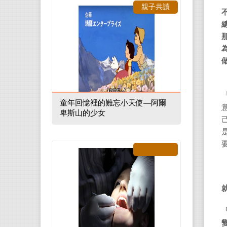
親子共讀
童年回憶裡的難忘小天使—阿爾
卑斯山的少女