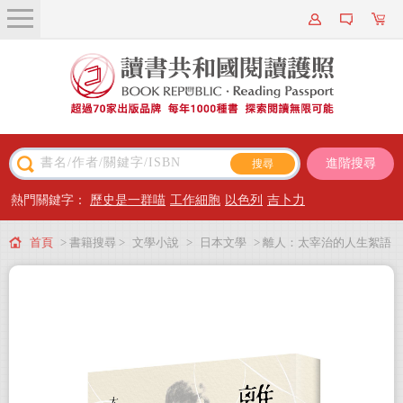
關於我們
近期新書
書籍搜尋
進階搜尋
主題閱讀
熱門關鍵字：
歷史是一群喵
工作細胞
以色列
吉卜力
出版專區
首頁
> 書籍搜尋 >
文學小說
>
日本文學
> 離人：太宰治的人生絮語
會員專屬
【愛藏版】
會員儲值方案