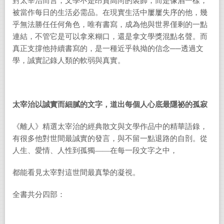
對太宰治而言，文學不是昂貴高尚的裝飾，而是像酒一樣，
被當作每日的生活必需品。在現實生活中屢屢失序的他，幾
乎無法勝任任何角色，唯有書寫，成為他與世界僅剩的一點
連結，不管它是可以拿來糊口，還是拿文學獎混點名聲。而
真正支撐他持續書寫的，是一種近乎執拗的信念──透過文
學，誠實記錄人類的軟弱與真實。
太宰治以誠實而細膩的文字，道出每個人心底最隱祕的孤寂
《離人》精選太宰治的經典散文與文學作品中的精華語錄，
有很多他對世間最誠實的發言，與不留一點退路的自剖。從
人生、愛情、人性到孤獨——在每一段文字之中，
都能看見太宰對這世間最真摯的凝視。
全書共分四部：