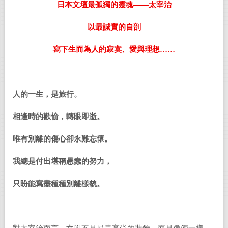
日本文壇最孤獨的靈魂——太宰治
以最誠實的自剖
寫下生而為人的寂寞、愛與理想……
人的一生，是旅行。
相逢時的歡愉，轉眼即逝。
唯有別離的傷心卻永難忘懷。
我總是付出堪稱愚蠢的努力，
只盼能寫盡種種別離樣貌。