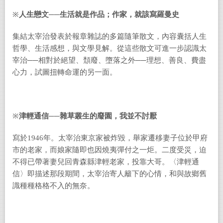
※
人生戀文──生活就是作品；作家，就該寫羅曼史
集結太宰治發表於報章雜誌的多篇隨筆散文，內容囊括人生
哲學、生活感想，與文學見解。從這些散文可進一步認識太
宰治──相對於絕望、頹廢、墮落之外──理想、善良、費盡
心力，試圖扭轉命運的另一面。
※
津輕通信──雜草叢生的廢園，我並不討厭
寫於1946年。太宰治東京家被炸毀，舉家遷移妻子位於甲府
市的老家，而娘家隨即也因燒夷彈付之一炬。二度受災，迫
不得已帶著妻兒回青森縣津輕老家，投靠大哥。〈津輕通
信〉即描述那段期間，太宰治寄人籬下的心情，和與故鄉舊
識種種格格不入的無奈。