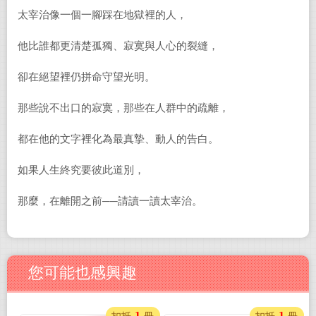
太宰治像一個一腳踩在地獄裡的人，
他比誰都更清楚孤獨、寂寞與人心的裂縫，
卻在絕望裡仍拼命守望光明。
那些說不出口的寂寞，那些在人群中的疏離，
都在他的文字裡化為最真摯、動人的告白。
如果人生終究要彼此道別，
那麼，在離開之前──請讀一讀太宰治。
您可能也感興趣
1
1