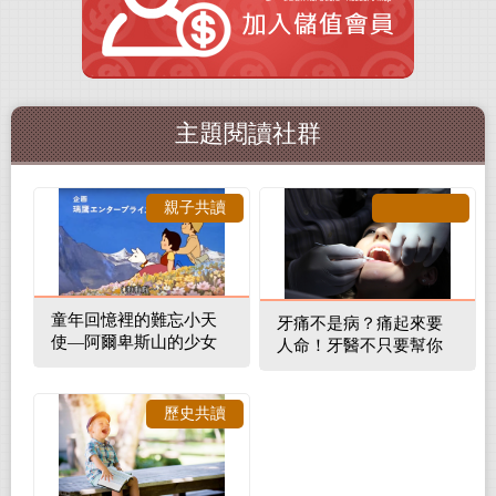
主題閱讀社群
親子共讀
童年回憶裡的難忘小天
牙痛不是病？痛起來要
使—阿爾卑斯山的少女
人命！牙醫不只要幫你
補蛀牙，還要觀察口腔
裡的整體環境
歷史共讀