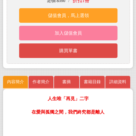
折扣1冊
定價 $390
/
儲值會員，馬上選領
加入儲值會員
購買單書
內容簡介
作者簡介
書摘
書籍目錄
詳細資料
人生唯「再見」二字
在愛與孤獨之間，我們終究都是離人