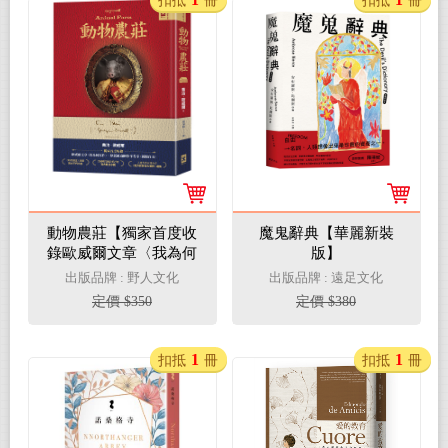
扣抵
冊
扣抵
冊
動物農莊【獨家首度收
魔鬼辭典【華麗新裝
錄歐威爾文章〈我為何
版】
寫作〉、原版被迫刪除
出版品牌 : 野人文化
出版品牌 : 遠足文化
作者序〈新聞自由〉】
定價 $350
定價 $380
1
1
扣抵
冊
扣抵
冊