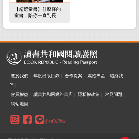
【精選童書】什麼樣的
童書，陪你一直到長
大！
關於我們
|
年度出版目錄
|
合作提案
|
媒體專區
|
聯絡我
們
|
會員權益
|
讀書共和國網路書店
|
隱私權政策
|
常見問題
|
網站地圖
@otf3170w