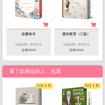
諾桑格寺
愛的教育（三版）
出版品牌 : 木馬文化
出版品牌 : 木馬文化
定價 $330
定價 $320
選了此商品的人，也選
1
1
扣抵
冊
扣抵
冊