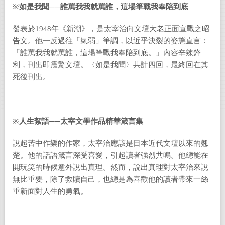
※
如是我聞──誰罵我我就罵誰，這場筆戰我奉陪到底
發表於1948年《新潮》，是太宰治向文壇大老正面宣戰之昭
告文。他一反過往「氣弱」筆調，以近乎決裂的姿態直言：
「誰罵我我就罵誰，這場筆戰我奉陪到底。」內容辛辣鋒
利，刊出即震驚文壇。〈如是我聞〉共計四回，最終回在其
死後刊出。
※
人生絮語──太宰文學作品精華箴言集
說起苦中作樂的作家，太宰治應該是日本近代文壇以來的翹
楚。他的話語箴言深受喜愛，引起讀者強烈共鳴。他總能在
開玩笑的時候意外說出真理。然而，說出真理對太宰治來說
無比重要，除了救贖自己，也總是為喜歡他的讀者帶來一絲
重新面對人生的勇氣。