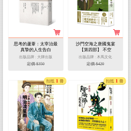
思考的蘆葦：太宰治最
沙門空海之唐國鬼宴
真摯的人生告白
【第四部】 不空
出版品牌 : 大牌出版
出版品牌 : 木馬文化
定價 $350
定價 $420
1
1
扣抵
冊
扣抵
冊