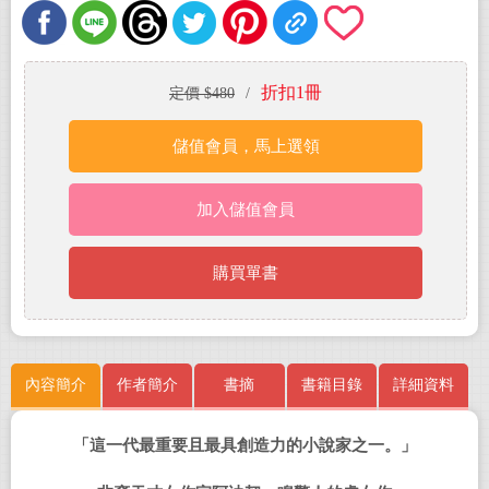
折扣1冊
定價 $480
/
儲值會員，馬上選領
加入儲值會員
購買單書
內容簡介
作者簡介
書摘
書籍目錄
詳細資料
「這一代最重要且最具創造力的小說家之一。」