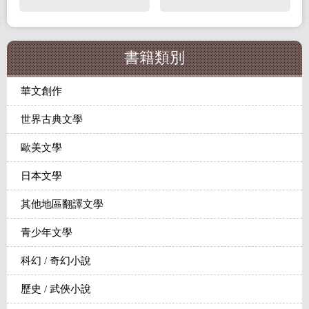
書籍類別
華文創作
世界古典文學
歐美文學
日本文學
其他地區翻譯文學
青少年文學
科幻 / 奇幻小說
歷史 / 武俠小說