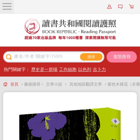
關於我們
近期新書
書籍搜尋
進階搜尋
主題閱讀
熱門關鍵字：
歷史是一群喵
工作細胞
以色列
吉卜力
出版專區
首頁
> 書籍搜尋 >
文學小說
>
其他地區翻譯文學
> 紫色木槿花（非裔
會員專屬
天才女作家阿迪契一鳴驚人的處女作）
會員儲值方案