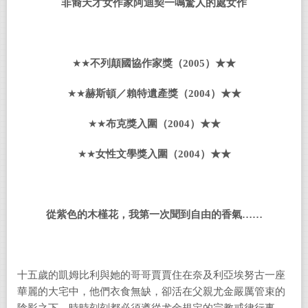
非裔天才女作家阿迪契一鳴驚人的處女作
★★
不列顛國協作家獎（
2005
）★★
★★
赫斯頓／賴特遺產獎（
2004
）★★
★★
布克獎入圍（
2004
）★★
★★
女性文學獎入圍（
2004
）★★
從紫色的木槿花，我第一次聞到自由的香氣……
十五歲的凱姆比利與她的哥哥賈賈住在奈及利亞埃努古一座
華麗的大宅中，他們衣食無缺，卻活在父親尤金嚴厲管束的