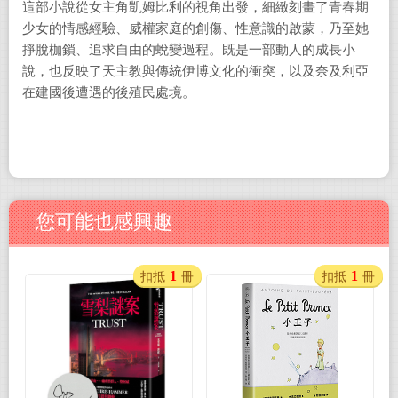
這部小說從女主角凱姆比利的視角出發，細緻刻畫了青春期
少女的情感經驗、威權家庭的創傷、性意識的啟蒙，乃至她
掙脫枷鎖、追求自由的蛻變過程。既是一部動人的成長小
說，也反映了天主教與傳統伊博文化的衝突，以及奈及利亞
在建國後遭遇的後殖民處境。
您可能也感興趣
1
1
扣抵
冊
扣抵
冊