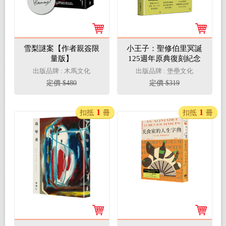
雪梨謎案【作者親簽限
小王子：聖修伯里冥誕
量版】
125週年原典復刻紀念
版，法文直譯，隨書附
出版品牌 : 木馬文化
出版品牌 : 堡壘文化
贈全本有聲書
定價 $480
定價 $319
1
1
扣抵
冊
扣抵
冊