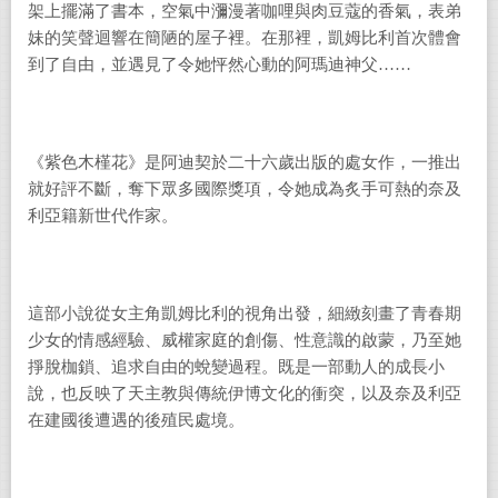
架上擺滿了書本，空氣中瀰漫著咖哩與肉豆蔻的香氣，表弟
妹的笑聲迴響在簡陋的屋子裡。在那裡，凱姆比利首次體會
到了自由，並遇見了令她怦然心動的阿瑪迪神父……
《紫色木槿花》是阿迪契於二十六歲出版的處女作，一推出
就好評不斷，奪下眾多國際獎項，令她成為炙手可熱的奈及
利亞籍新世代作家。
這部小說從女主角凱姆比利的視角出發，細緻刻畫了青春期
少女的情感經驗、威權家庭的創傷、性意識的啟蒙，乃至她
掙脫枷鎖、追求自由的蛻變過程。既是一部動人的成長小
說，也反映了天主教與傳統伊博文化的衝突，以及奈及利亞
在建國後遭遇的後殖民處境。