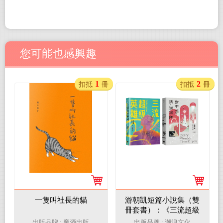
您可能也感興趣
1
2
扣抵
冊
扣抵
冊
一隻叫社長的貓
游朝凱短篇小說集（雙
冊套書）：《三流超級
英雄》＋《對不起、
出版品牌 : 魔酒出版
出版品牌 : 潮浪文化