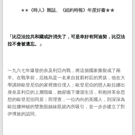
★★
《時人》雜誌、《紐約時報》年度好書★★
「比亞法拉共和國或許消失了，可是幸好有阿迪契，比亞法
拉不會被遺忘。」
一九六七年爆發的奈及利亞內戰，將這個國家撕裂成了兩
半。在戰爭前，厄格烏是一名來自貧窮村莊的男孩，他在大
學講師歐登尼伯的家裡擔任僕人；歐登尼伯的戀人歐拉娜出
身奈及利亞的上層階級，她卻拋下優渥生活，和抱持革命思
想的歐登尼伯同居；而理查，一位內向的英國人，則深深為
歐拉娜神秘的雙胞胎姊妹凱妮內所吸引，並一步步建立了對
伊博族的認同。