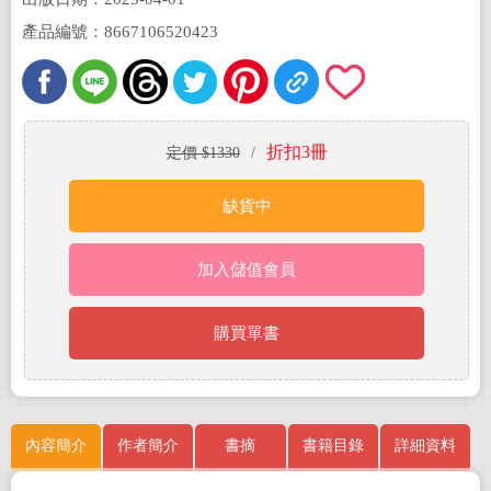
產品編號：8667106520423
折扣3冊
定價 $1330
/
缺貨中
加入儲值會員
購買單書
內容簡介
作者簡介
書摘
書籍目錄
詳細資料