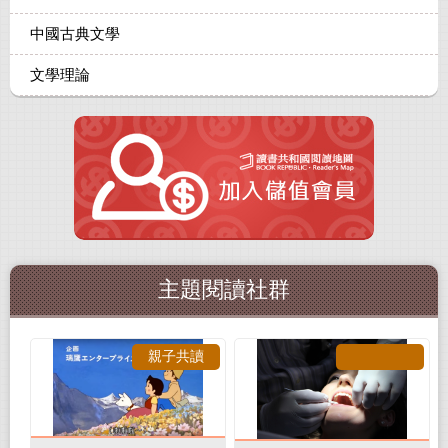
中國古典文學
文學理論
主題閱讀社群
親子共讀