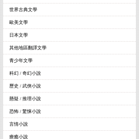
世界古典文學
歐美文學
日本文學
其他地區翻譯文學
青少年文學
科幻 / 奇幻小說
歷史 / 武俠小說
懸疑 / 推理小說
恐怖 / 驚悚小說
言情小說
療癒小說