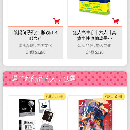
陰陽師系列(二版)第1-4
無人島生存十六人【真
部套組
實事件改編成長小
說】：一段勇氣、信
出版品牌 : 木馬文化
出版品牌 : 野人文化
心、合作的250天冒險
定價 $1290
定價 $320
旅程
選了此商品的人，也選
3
2
扣抵
冊
扣抵
冊