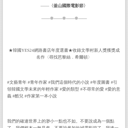
——
〈釜山國際電影節〉
——❊——❊——❊——
★韓國YES24網路書店年度選書★收錄文學村新人獎獲獎成
名作〈尋找芭黎絲．希爾頓〉
#文藝青年 #青年作家 #我們這個時代的小說 #年度圖書 #引
領韓國文學未來的年輕作家 #愛的類型 #不尋常的愛 #愛的意
義 #酷兒 #作家第一本小說
我們的確連世界上的渺小一點也不如。不要說成為一個點