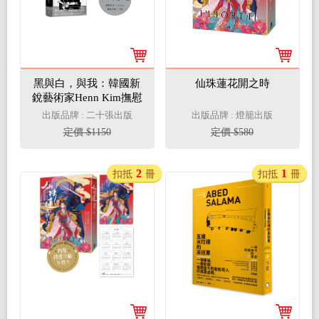
黑與白，與我：韓國新
仙珠蓮花開之時
銳藝術家Henn Kim撫慰
當代心靈的療癒創作
出版品牌 : 二十張出版
出版品牌 : 燈籠出版
【限量附贈2026年曆卡
定價 $1150
定價 $580
組】（二冊套書：I
NEED ART＋無人知曉
的美麗宇宙）
2
1
扣抵
冊
扣抵
冊