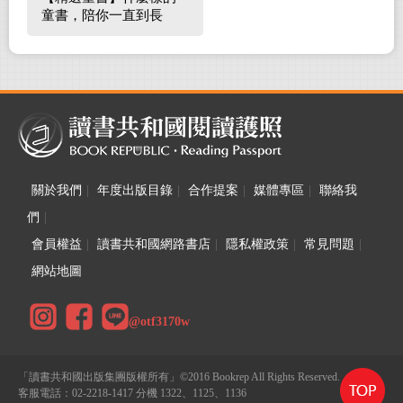
童書，陪你一直到長
大！
關於我們
|
年度出版目錄
|
合作提案
|
媒體專區
|
聯絡我
們
|
會員權益
|
讀書共和國網路書店
|
隱私權政策
|
常見問題
|
網站地圖
@otf3170w
「讀書共和國出版集團版權所有」©2016 Bookrep All Rights Reserved.
客服電話：02-2218-1417 分機 1322、1125、1136