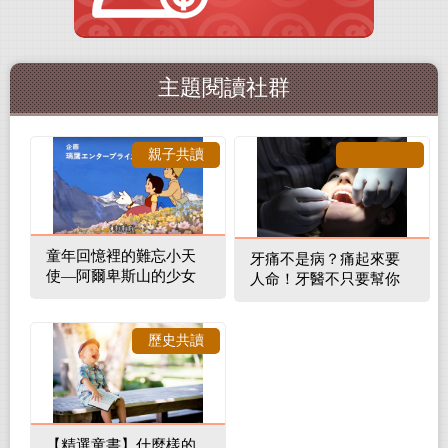
主題閱讀社群
親子共讀
童年回憶裡的難忘小天
牙痛不是病？痛起來要
使—阿爾卑斯山的少女
人命！牙醫不只要幫你
補蛀牙，還要觀察口腔
裡的整體環境
歷史共讀
【精選童書】什麼樣的