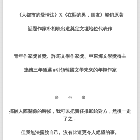
《大都市的愛情法》
X
《在熙的男，朋友》暢銷原著
話題作家朴相映出道奠定文壇地位代表作
青年作家獎首獎、許筠文學作家獎、申東燁文學獎得主
連續三年獲選
#
引領韓國文學未來的年輕作家
——❊——❊——❊——
搞砸人際關係的時候，我可以把責任推卸給對方，然後一走
了之，
但我無法擺脫自己。沒有比這更令人絕望的事。