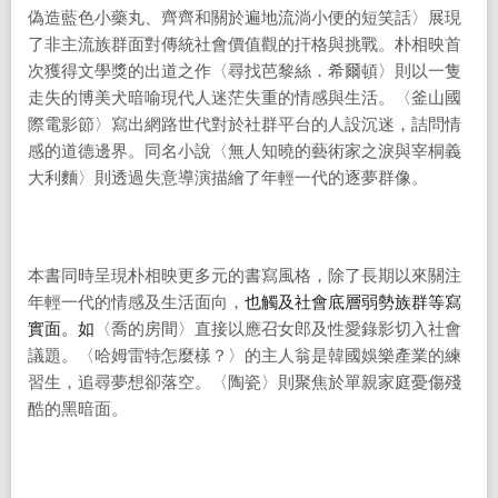
偽造藍色小藥丸、齊齊和關於遍地流淌小便的短笑話〉展現
了非主流族群面對傳統社會價值觀的扞格與挑戰。朴相映首
次獲得文學獎的出道之作〈尋找芭黎絲．希爾頓〉則以一隻
走失的博美犬暗喻現代人迷茫失重的情感與生活。〈釜山國
際電影節〉寫出網路世代對於社群平台的人設沉迷，詰問情
感的道德邊界。同名小說〈無人知曉的藝術家之淚與宰桐義
大利麵〉則透過失意導演描繪了年輕一代的逐夢群像。
本書同時呈現朴相映更多元的書寫風格，除了長期以來關注
年輕一代的情感及生活面向，
也觸及社會底層弱勢族群等寫
實面。如
〈喬的房間〉直接以應召女郎及性愛錄影切入社會
議題。〈哈姆雷特怎麼樣？〉的主人翁是韓國娛樂產業的練
習生，追尋夢想卻落空。〈陶瓷〉則聚焦於單親家庭憂傷殘
酷的黑暗面。