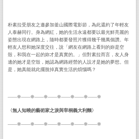
朴素拉受朋友之邀參加釜山國際電影節，為此還約了年輕友
人泰赫同行。身為網紅，她的生活永遠都要以最光鮮亮麗的
姿態出現在網路上，隨時都要發照片獲得幾千幾萬個讚。年
輕友人想和她深度交往，說「網友在網路上看到的妳是空
殼，和我在一起的妳才是真實的。」但對素拉而言，友人身
邊的她才是空殼，她認為網路經營的人設才是她的夢想。但
是，她真能就此擺脫掉真實生活的煩惱嗎？
——❊——❊——❊——❊——❊——❊——❊
〈
無人知曉的藝術家之淚與宰桐義大利麵
〉
——❊——❊——❊——❊——❊——❊——❊