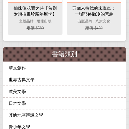
仙珠蓮花開之時【首刷
五歲米拉德的末班車：
附贈插畫珍藏年曆卡】
一場耶路撒冷的悲劇
出版品牌 : 燈籠出版
出版品牌 : 八旗文化
定價 $580
定價 $450
書籍類別
華文創作
世界古典文學
歐美文學
日本文學
其他地區翻譯文學
青少年文學