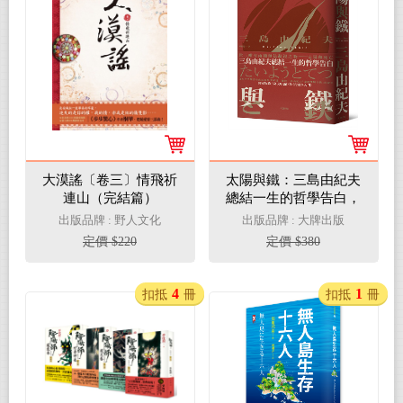
大漠謠〔卷三〕情飛祈
太陽與鐵：三島由紀夫
連山（完結篇）
總結一生的哲學告白，
獨家收錄三島文明論巨
出版品牌 : 野人文化
出版品牌 : 大牌出版
作《行動學入門》【精
定價 $220
定價 $380
裝典藏版】
4
1
扣抵
冊
扣抵
冊