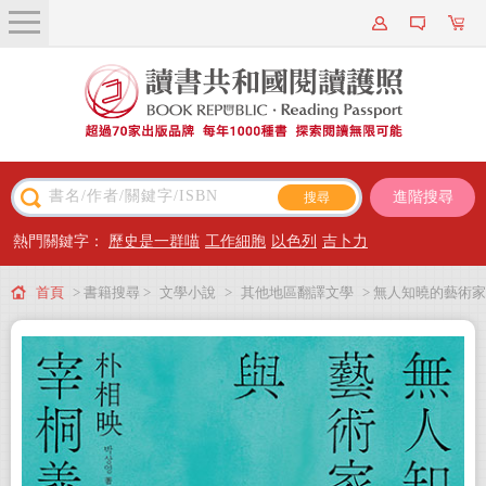
關於我們
近期新書
書籍搜尋
進階搜尋
主題閱讀
熱門關鍵字：
歷史是一群喵
工作細胞
以色列
吉卜力
出版專區
首頁
> 書籍搜尋 >
文學小說
>
其他地區翻譯文學
> 無人知曉的藝術家
會員專屬
之淚與宰桐義大利麵：《大都市的愛情法》話題影集原著、引領韓國文學未來
會員儲值方案
的話題作家朴相映出道文壇代表作