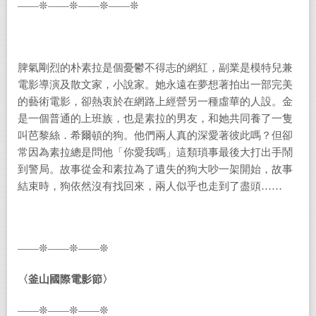
——❊——❊——❊——❊
脾氣剛烈的朴素拉是個憂鬱不得志的網紅，副業是模特兒兼
電影導演及散文家，小說家。她永遠在夢想著拍出一部完美
的藝術電影，卻熱衷於在網路上經營另一種虛華的人設。金
是一個普通的上班族，也是素拉的男友，和她共同養了一隻
叫芭黎絲．希爾頓的狗。他們兩人真的深愛著彼此嗎？但卻
常因為素拉總是問他「你愛我嗎」這類瑣事最後大打出手鬧
到警局。故事從金和素拉為了遺失的狗大吵一架開始，故事
結束時，狗依然沒有找回來，兩人似乎也走到了盡頭……
——❊——❊——❊
〈釜山國際電影節〉
——❊——❊——❊