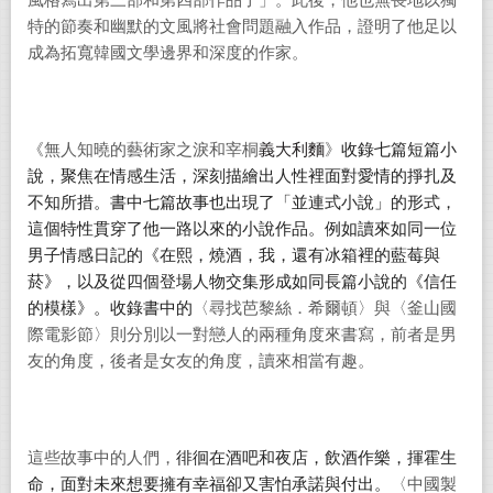
風格寫出第三部和第四部作品了」。此後，他也無畏地以獨
特的節奏和幽默的文風將社會問題融入作品，證明了他足以
成為拓寬韓國文學邊界和深度的作家。
《無人知曉的藝術家之淚和宰桐
義大利麵
》
收錄七篇短篇小
說，聚焦在情感生活，深刻描繪出人性裡面對愛情的掙扎及
不知所措。書中七篇故事也出現了「並連式小說」的形式，
這個特性貫穿了他一路以來的小說作品。例如讀來如同一位
男子情感日記的《在熙，燒酒，我，還有冰箱裡的藍莓與
菸》，以及從四個登場人物交集形成如同長篇小說的《信任
的模樣》。收錄書中的
〈尋找芭黎絲．希爾頓〉與〈釜山國
際電影節〉則分別以一對戀人的兩種角度來書寫，前者是男
友的角度，後者是女友的角度，讀來相當有趣。
這些故事中的人們，
徘徊在酒吧和夜店，飲酒作樂，揮霍生
命，面對未來想要擁有幸福卻又害怕承諾與付出。
〈中國製