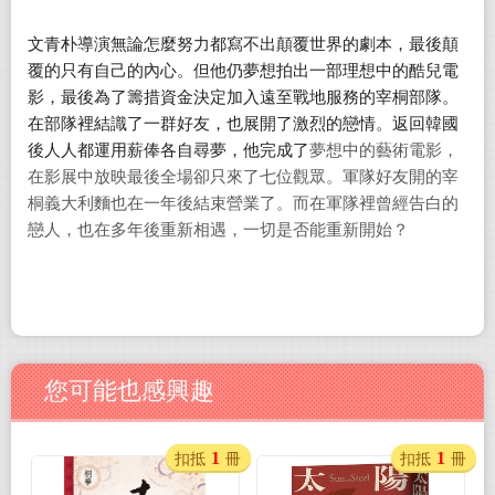
文青朴導演無論怎麼努力都寫不出顛覆世界的劇本，最後顛
覆的只有自己的內心。但他仍夢想拍出一部理想中的酷兒電
影，最後為了籌措資金決定加入遠至戰地服務的宰桐部隊。
在部隊裡結識了一群好友，也展開了激烈的戀情。返回韓國
後人人都運用薪俸各自尋夢，他完成了
夢想中的藝術電影，
在影展中放映最後全場卻只來了七位觀眾。軍隊好友開的宰
桐義大利麵也在一年後結束營業了。而在軍隊裡曾經告白的
戀人，也在多年後重新相遇，一切是否能重新開始？
您可能也感興趣
1
1
扣抵
冊
扣抵
冊