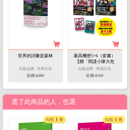
世界的詞彙是森林
最高機密5+6（套書）
【贈「間諜小隊大危
機！」透卡2張】：在
出版品牌 : 木馬文化
出版品牌 : 幸福文化
冬令營發生的背叛和離
定價 $380
定價 $760
別、實習任務的結果出
乎意料（伏筆一一揭
曉，間諜學園物語精彩
續集！金賞獲獎話題
選了此商品的人，也選
作、系列銷售突破13萬
冊）
1
1
扣抵
冊
扣抵
冊