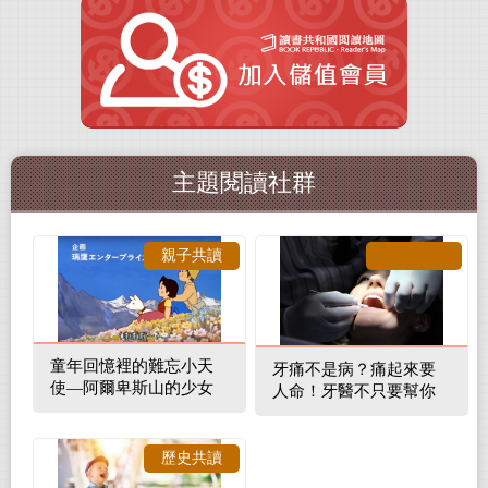
主題閱讀社群
親子共讀
童年回憶裡的難忘小天
牙痛不是病？痛起來要
使—阿爾卑斯山的少女
人命！牙醫不只要幫你
補蛀牙，還要觀察口腔
裡的整體環境
歷史共讀