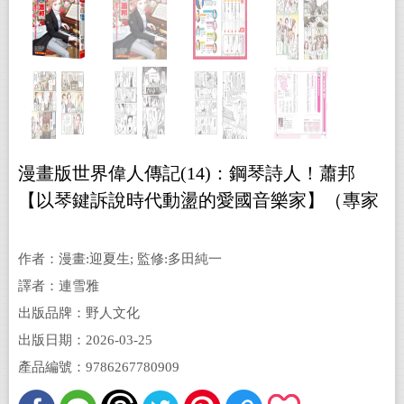
漫畫版世界偉人傳記(14)：鋼琴詩人！蕭邦
【以琴鍵訴說時代動盪的愛國音樂家】（專家
監修．難字注音版）
作者：漫畫:迎夏生; 監修:多田純一
譯者：連雪雅
出版品牌：野人文化
出版日期：2026-03-25
產品編號：9786267780909