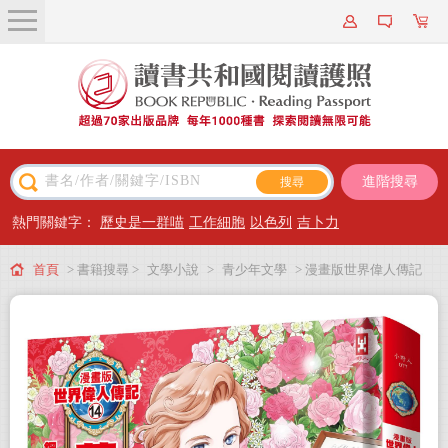
關於我們
近期新書
書籍搜尋
進階搜尋
主題閱讀
熱門關鍵字：
歷史是一群喵
工作細胞
以色列
吉卜力
出版專區
首頁
> 書籍搜尋 >
文學小說
>
青少年文學
> 漫畫版世界偉人傳記
會員專屬
(14)：鋼琴詩人！蕭邦【以琴鍵訴說時代動盪的愛國音樂家】（專家監修．難
會員儲值方案
字注音版）