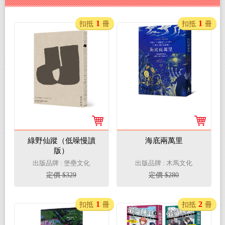
1
1
扣抵
冊
扣抵
冊
綠野仙蹤（低噪慢讀
海底兩萬里
版）
出版品牌 : 堡壘文化
出版品牌 : 木馬文化
定價 $329
定價 $280
1
2
扣抵
冊
扣抵
冊