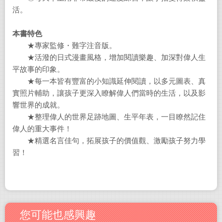
活。
本書特色
★專家監修・難字注音版。
★活潑的日式漫畫風格，增加閱讀樂趣、加深對偉人生
平故事的印象。
★每一本皆有豐富的小知識延伸閱讀，以多元圖表、真
實照片輔助，讓孩子更深入瞭解偉人們當時的生活，以及影
響世界的成就。
★整理偉人的世界足跡地圖、生平年表，一目瞭然記住
偉人的重大事件！
★精選名言佳句，拓展孩子的價值觀、激勵孩子努力學
習！
您可能也感興趣