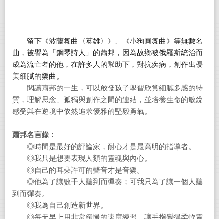
留下《波蘭舞曲〈英雄〉》、《小狗圓舞曲》等無數名
曲，被譽為「鋼琴詩人」的蕭邦，因為故鄉被俄羅斯統治而
成為流亡者的他，在許多人的幫助下，對抗疾病，創作出優
美細膩的樂曲。
閱讀蕭邦的一生，可以啟發孩子學習欣賞細膩多感的特
質，理解思念、孤獨與創作之間的連結，並培養生命的敏銳
感受與在逆境中依然追求優雅的堅毅勇氣。
蕭邦名言錄：
◎時間是最好的評論家，耐心才是最高明的指導者。
◎我只是想要表現人類的靈魂與內心。
◎自己的耳朵許可的聲音才是音樂。
◎他為了讓數千人聽到而彈奏；可我只為了讓一個人聽
到而彈奏。
◎我為自己創造新世界。
◎每天早上用非常緩慢的速度練習，讓手指變得柔軟靈