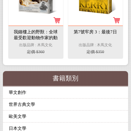
我鐘樓上的野獸：全球
第7號牢房 3：最後7日
最受歡迎動物作家的動
物園實習生涯【杜瑞爾
出版品牌 : 木馬文化
出版品牌 : 木馬文化
野生動植物保育信託60
定價 $360
定價 $350
週年紀念版】
書籍類別
華文創作
世界古典文學
歐美文學
日本文學