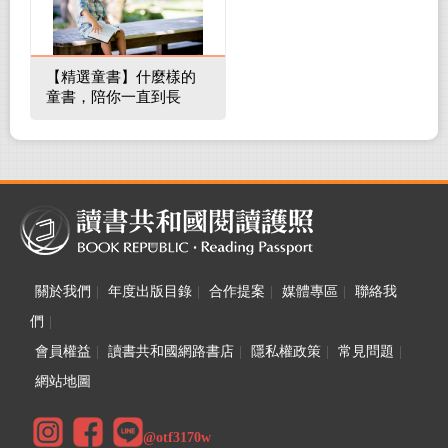
【精選童書】什麼樣的
童書，陪你一直到長
大！
關於我們
|
年度出版目錄
|
合作提案
|
媒體專區
|
聯絡我
們
|
會員權益
|
讀書共和國網路書店
|
隱私權政策
|
常見問題
|
網站地圖
@otf3170w