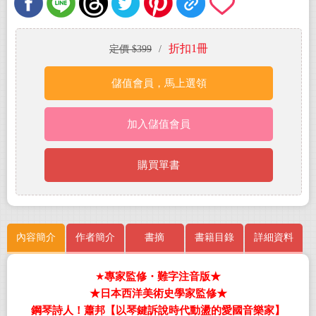
折扣1冊
定價 $399
/
儲值會員，馬上選領
加入儲值會員
購買單書
內容簡介
作者簡介
書摘
書籍目錄
詳細資料
★
專家監修・難字注音版
★
★
日本西洋美術史學家監修
★
鋼琴詩人！蕭邦【以琴鍵訴說時代動盪的愛國音樂家】