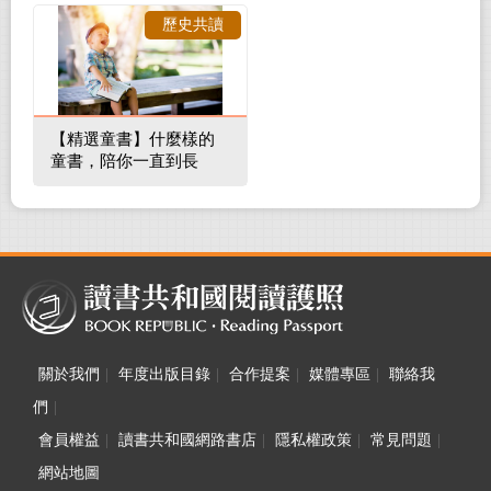
裡的整體環境
歷史共讀
【精選童書】什麼樣的
童書，陪你一直到長
大！
關於我們
|
年度出版目錄
|
合作提案
|
媒體專區
|
聯絡我
們
|
會員權益
|
讀書共和國網路書店
|
隱私權政策
|
常見問題
|
網站地圖