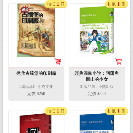
1
1
扣抵
冊
扣抵
冊
拯救古騰堡的印刷廠
經典圖像小說：阿爾卑
斯山的少女
出版品牌 : 小樹文化
出版品牌 : 小熊出版
定價 $250
定價 $320
1
1
扣抵
冊
扣抵
冊