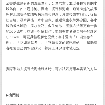
全書以生動有趣的漫畫為引子分為六章，並以各種常見的水
域為例，如：游泳池、湖邊、溪邊和海邊，透過有趣的故事
理解水域安全知識與防溺自救觀念；漫畫後附有解說，從抽
筋自解、溺水徵兆、水中自救、挑選救生衣和游泳圈、各水
域的戲水風險、踩水技巧、救生仰泳、渡溪方法等更進一步
的說明原理，並逐一拆解動作，並附有作者親自教學的影片
QR Code，可更具體理解怎麼做；書末還有「15項生存守
則」、「防溺隨堂考」、「判斷天氣的資訊網站」，幫助讀
者複習自己的學習狀況，善用工具評估水域狀況。
實際準備去溪邊或海邊玩水時，可以試著應用本書教的方法
——
▶
出門前