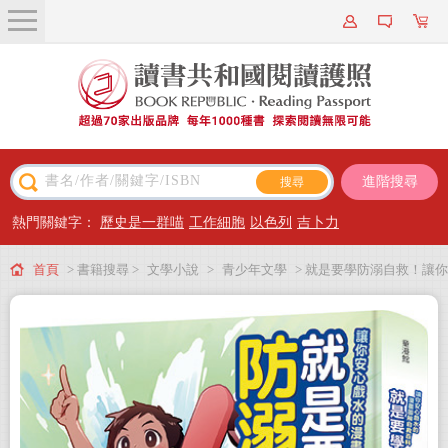
關於我們
近期新書
書籍搜尋
進階搜尋
主題閱讀
熱門關鍵字：
歷史是一群喵
工作細胞
以色列
吉卜力
出版專區
首頁
> 書籍搜尋 >
文學小說
>
青少年文學
> 就是要學防溺自救！讓你
會員專屬
安心戲水的漫畫圖解自救百科
會員儲值方案