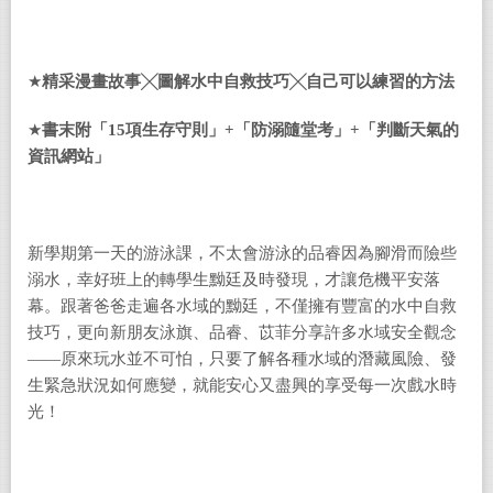
★
精采漫畫故事╳圖解水中自救技巧╳自己可以練習的方法
★
書末附「
15
項生存守則」
+
「防溺隨堂考」
+
「判斷天氣的
資訊網站」
新學期第一天的游泳課，不太會游泳的品睿因為腳滑而險些
溺水，幸好班上的轉學生黝廷及時發現，才讓危機平安落
幕。跟著爸爸走遍各水域的黝廷，不僅擁有豐富的水中自救
技巧，更向新朋友泳旗、品睿、苡菲分享許多水域安全觀念
——原來玩水並不可怕，只要了解各種水域的潛藏風險、發
生緊急狀況如何應變，就能安心又盡興的享受每一次戲水時
光！