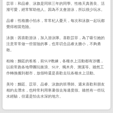
苡菲：和品睿、泳旗是同班三年的同學。性格天真善良、活
潑可愛，經常幫助他人。因為不太會游泳，所以很少玩水。
品睿：性格膽小怕水，常常杞人憂天，每次和泳旗一起玩都
覺得相當危險。
泳旗：因喜歡游泳，加入游泳隊。喜歡苡菲，為了吸引她的
注意常常做一些冒險的事，也常叨念品睿太膽小，不夠勇
敢。
柏翰：黝廷的爸爸，前SUP教練，各種水上活動都有涉獵，
以前常跑各地帶團玩衝浪、SUP、獨木舟、溯溪等。雖然工
作轉換搬到都市，放假時還是喜歡去玩各種水上活動。
美玲：黝廷、苡菲、品睿、泳旗的班導師。週末喜歡和朋友
相約去潛水，也時常利用寒暑假去海邊度假。雖然有一些玩
水經驗，但還是怕去水深的地方。