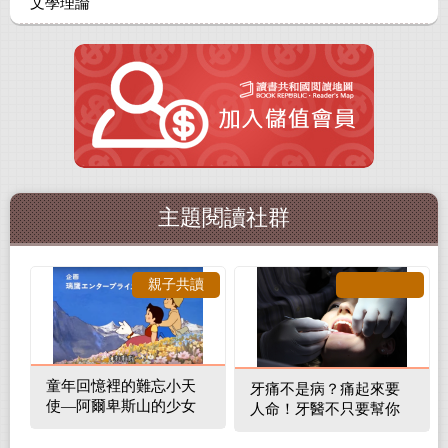
文學理論
主題閱讀社群
親子共讀
童年回憶裡的難忘小天
牙痛不是病？痛起來要
使—阿爾卑斯山的少女
人命！牙醫不只要幫你
補蛀牙，還要觀察口腔