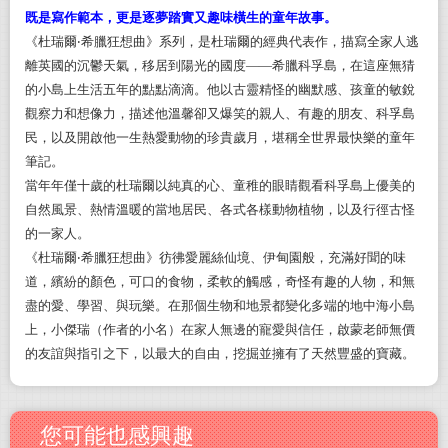
既是寫作範本，更是逐夢踏實又趣味橫生的童年故事。
《杜瑞爾‧希臘狂想曲》系列，是杜瑞爾的經典代表作，描寫全家人逃
離英國的沉鬱天氣，移居到陽光的國度——希臘科孚島，在這座無猜
的小島上生活五年的點點滴滴。他以古靈精怪的幽默感、孩童的敏銳
觀察力和想像力，描述他溫馨卻又爆笑的親人、有趣的朋友、科孚島
民，以及開啟他一生熱愛動物的珍貴歲月，堪稱全世界最快樂的童年
筆記。
當年年僅十歲的杜瑞爾以純真的心、童稚的眼睛觀看科孚島上優美的
自然風景、熱情溫暖的當地居民、各式各樣動物植物，以及行徑古怪
的一家人。
《杜瑞爾‧希臘狂想曲》彷彿愛麗絲仙境、伊甸園般，充滿好聞的味
道，繽紛的顏色，可口的食物，柔軟的觸感，奇怪有趣的人物，和無
盡的愛、學習、與玩樂。在那個生物和地景都變化多端的地中海小島
上，小傑瑞（作者的小名）在家人無邊的寵愛與信任，啟蒙老師無價
的友誼與指引之下，以最大的自由，挖掘並擁有了天然豐盛的寶藏。
您可能也感興趣