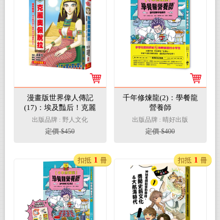
漫畫版世界偉人傳記
千年修煉龍(2)：學餐龍
(17)：埃及豔后！克麗
營養師
奧佩脫拉【用知識拯救
出版品牌 : 野人文化
出版品牌 : 晴好出版
王國的地中海傳奇女
定價 $450
定價 $400
王】（專家監修．難字
注音版）
1
1
扣抵
冊
扣抵
冊