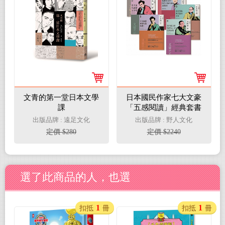
文青的第一堂日本文學
日本國民作家七大文豪
課
「五感閱讀」經典套書
（全七冊）
出版品牌 : 遠足文化
出版品牌 : 野人文化
定價 $280
定價 $2240
選了此商品的人，也選
1
1
扣抵
冊
扣抵
冊