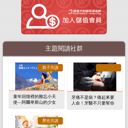
主題閱讀社群
親子共讀
童年回憶裡的難忘小天
牙痛不是病？痛起來要
使—阿爾卑斯山的少女
人命！牙醫不只要幫你
補蛀牙，還要觀察口腔
裡的整體環境
歷史共讀