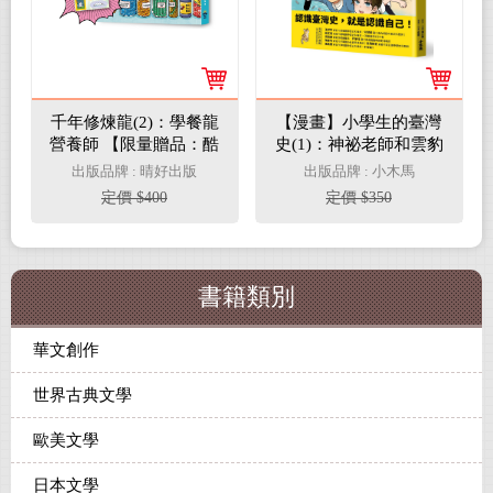
千年修煉龍(2)：學餐龍
【漫畫】小學生的臺灣
營養師 【限量贈品：酷
史(1)：神祕老師和雲豹
炫龍光一閃貼】
帶路，勇闖史前文化&
出版品牌 : 晴好出版
出版品牌 : 小木馬
大航海時代
定價 $400
定價 $350
書籍類別
華文創作
世界古典文學
歐美文學
日本文學