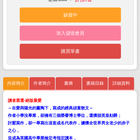
缺貨中
加入儲值會員
購買單書
內容簡介
作者簡介
書摘
書籍目錄
詳細資料
讀者票選‧絕版最愛
～在愛與陽光的薰陶下，寫成的經典頑童散文～
作者小學沒畢業，卻擁有三個榮譽博士學位，還獲頒英皇勛爵；
討厭寫作，卻一舉寫出這套成名代表作，擄獲全世界男女老少的赤子
之心，
並成為英國高中畢業檢定考指定讀本，