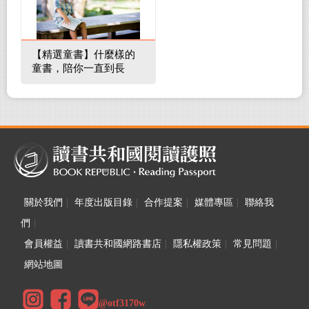
【精選童書】什麼樣的
童書，陪你一直到長
大！
關於我們
|
年度出版目錄
|
合作提案
|
媒體專區
|
聯絡我
們
|
會員權益
|
讀書共和國網路書店
|
隱私權政策
|
常見問題
|
網站地圖
@otf3170w