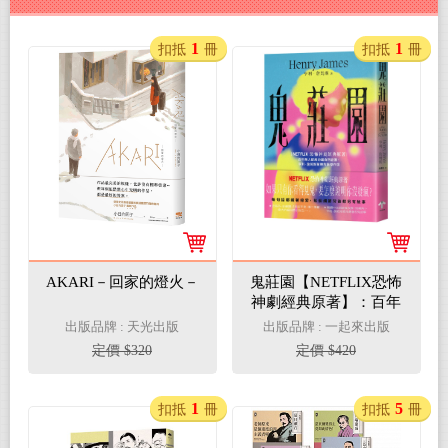
1
1
扣抵
冊
扣抵
冊
AKARI－回家的燈火－
鬼莊園【NETFLIX恐怖
神劇經典原著】：百年
無人破解的超自然謎
出版品牌 : 天光出版
出版品牌 : 一起來出版
團，亨利．詹姆斯驚悚
定價 $320
定價 $420
故事傑作選
1
5
扣抵
冊
扣抵
冊