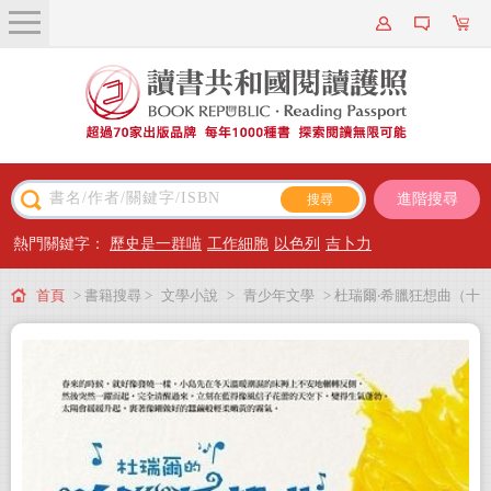
關於我們
近期新書
書籍搜尋
進階搜尋
主題閱讀
熱門關鍵字：
歷史是一群喵
工作細胞
以色列
吉卜力
出版專區
首頁
> 書籍搜尋 >
文學小說
>
青少年文學
> 杜瑞爾‧希臘狂想曲（十
會員專屬
萬冊紀念版）5：眾神的花園
會員儲值方案