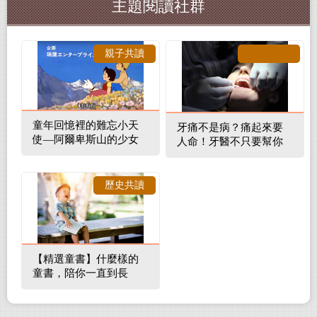
主題閱讀社群
親子共讀
童年回憶裡的難忘小天
牙痛不是病？痛起來要
使—阿爾卑斯山的少女
人命！牙醫不只要幫你
補蛀牙，還要觀察口腔
裡的整體環境
歷史共讀
【精選童書】什麼樣的
童書，陪你一直到長
大！