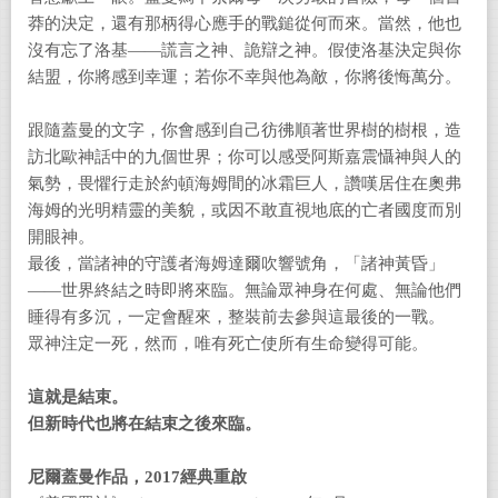
莽的決定，還有那柄得心應手的戰鎚從何而來。當然，他也
沒有忘了洛基――謊言之神、詭辯之神。假使洛基決定與你
結盟，你將感到幸運；若你不幸與他為敵，你將後悔萬分。
跟隨蓋曼的文字，你會感到自己彷彿順著世界樹的樹根，造
訪北歐神話中的九個世界；你可以感受阿斯嘉震懾神與人的
氣勢，畏懼行走於約頓海姆間的冰霜巨人，讚嘆居住在奧弗
海姆的光明精靈的美貌，或因不敢直視地底的亡者國度而別
開眼神。
最後，當諸神的守護者海姆達爾吹響號角，「諸神黃昏」
――世界終結之時即將來臨。無論眾神身在何處、無論他們
睡得有多沉，一定會醒來，整裝前去參與這最後的一戰。
眾神注定一死，然而，唯有死亡使所有生命變得可能。
這就是結束。
但新時代也將在結束之後來臨。
尼爾蓋曼作品，2017經典重啟