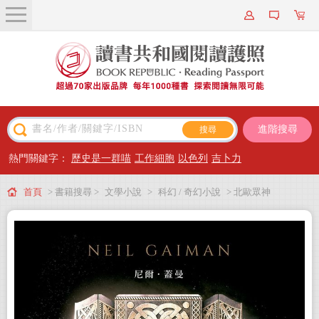
關於我們
近期新書
書籍搜尋
進階搜尋
主題閱讀
熱門關鍵字：
歷史是一群喵
工作細胞
以色列
吉卜力
出版專區
首頁
> 書籍搜尋 >
文學小說
>
科幻 / 奇幻小說
> 北歐眾神
會員專屬
會員儲值方案