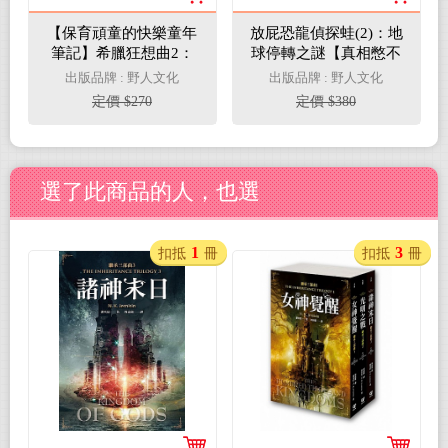
【保育頑童的快樂童年
放屁恐龍偵探蛙(2)：地
筆記】希臘狂想曲2：
球停轉之謎【真相憋不
酒醉的橄欖樹林（跨世
住．臭屁玩推理】
出版品牌 : 野人文化
出版品牌 : 野人文化
紀自然文學經典│出版
定價 $270
定價 $380
50週年紀念版）
選了此商品的人，也選
1
3
扣抵
冊
扣抵
冊