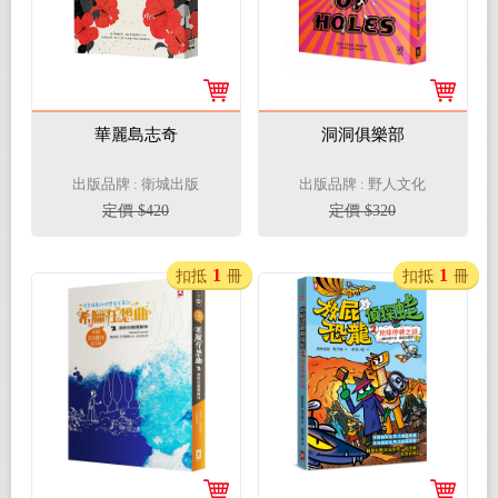
華麗島志奇
洞洞俱樂部
出版品牌 : 衛城出版
出版品牌 : 野人文化
定價 $420
定價 $320
1
1
扣抵
冊
扣抵
冊