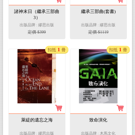
諸神末日（繼承三部曲
繼承三部曲(套書)
3）
出版品牌 : 繆思出版
出版品牌 : 繆思出版
定價 $399
定價 $1119
1
1
扣抵
冊
扣抵
冊
萊緹的遺忘之海
致命演化
出版品牌 : 繆思出版
出版品牌 : 木馬文化