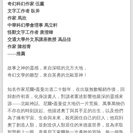
奇幻科幻作家 伍薰
文字工作者 臥斧
作家 馬欣
中華科幻學會理事 馬立軒
怪獸文字工作者
唐澄暐
交通大學外文系講座教授 馮品佳
作家 陳栢青
――
推薦
故事之神的靈感，來自深暗的北方大地，
奇幻文學的雛型，來自英勇的北歐眾神！
知名作家尼爾•蓋曼出道二十餘年，在出版無數暢銷作後，回
歸創作初衷，化身說書人，對讀者重述影響他最深的靈感來
源――北歐神話。尼爾•蓋曼從大地仍一片荒蕪、萬事萬物仍
不存在的時刻說起。他描述奧丁與其手足的出生，以及他們
為了擁有宇宙、生命與未來，殺死困住自己的巨人；他寫到
奧丁創造人類，並創造供人類居住的米德嘉世界，並為求取
智慧獻上一眼。蓋曼寫下索爾每一次勇敢的冒險，每一個魯