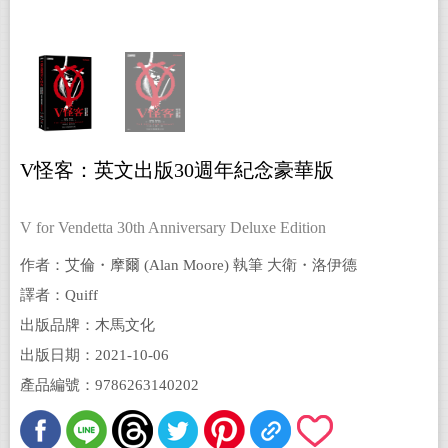
V怪客：英文出版30週年紀念豪華版
V for Vendetta 30th Anniversary Deluxe Edition
作者：艾倫・摩爾 (Alan Moore) 執筆 大衛・洛伊德
(David Lloyd) 作畫
譯者：Quiff
出版品牌：木馬文化
出版日期：2021-10-06
產品編號：9786263140202