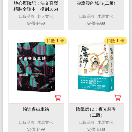
地心歷險記：法文直譯
被謀殺的城市(二版)
精裝全譯本｜復刻1864
年初版插圖56幅
出版品牌 : 野人文化
出版品牌 : 木馬文化
定價 $450
定價 $380
1
1
扣抵
冊
扣抵
冊
帕迪多街車站
陰陽師12：夜光杯卷
（二版）
出版品牌 : 木馬文化
出版品牌 : 木馬文化
定價 $499
定價 $330