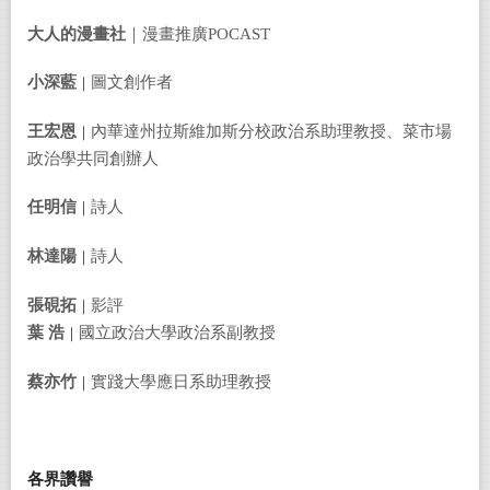
大人的漫畫社
｜漫畫推廣POCAST
小深藍
圖文創作者
｜
王宏恩
內華達州拉斯維加斯分校政治系助理教授、菜市場
｜
政治學共同創辦人
任明信
詩人
｜
林達陽
詩人
｜
張硯拓
影評
｜
葉
浩
國立政治大學政治系副教授
｜
蔡亦竹
實踐大學應日系助理教授
｜
各界讚譽