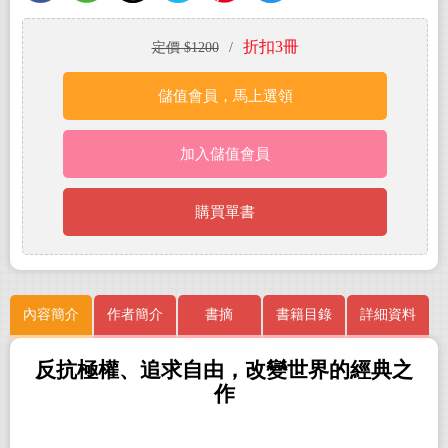
折扣3冊
定價 $1200
/
儲值會員，馬上選領
加入儲值會員
購買單書
內容簡介
作者簡介
書摘
書籍目錄
詳細資料
反
抗極權、追求自由，
改變世界
的經典之
作