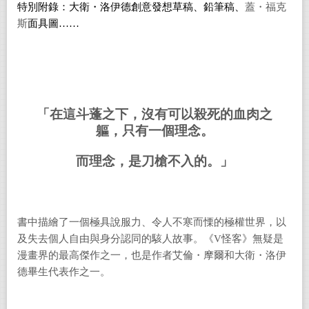
特別附錄：大衛・洛伊德創意發想草稿、鉛筆稿、
蓋・福克
斯
面具圖……
「在這斗蓬之下，沒有可以殺死的血肉之
軀，只有一個理念。
而理念，是刀槍不入的。」
書中描繪了一個極具說服力、令人不寒而慄的極權世界，以
及失去個人自由與身分認同的駭人故事。《V怪客》無疑是
漫畫界的最高傑作之一，也是作者艾倫・摩爾和大衛・洛伊
德畢生代表作之一。