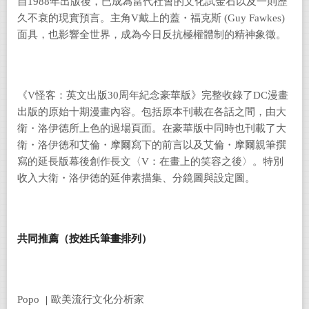
自1988年出版後，已成為當代社會的文化試金石以及一則歷
久不衰的現實預言。主角V戴上的蓋・福克斯 (Guy Fawkes)
面具，也影響全世界，成為今日反抗極權體制的精神象徵。
《V怪客：英文出版30周年紀念豪華版》完整收錄了DC漫畫
出版的原始十期漫畫內容。包括原本刊載在各話之間，由大
衛・洛伊德所上色的過場頁面。在豪華版中同時也刊載了大
衛・洛伊德和艾倫・摩爾寫下的前言以及艾倫・摩爾親筆撰
寫的延長版幕後創作長文〈V：在畫上的笑容之後〉。特別
收入大衛・洛伊德的延伸素描集、分鏡圖與設定圖。
共同推薦（按姓氏筆畫排列）
Popo
歐美流行文化分析家
｜