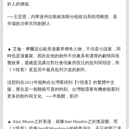
於人的價值。
──
王宏恩，內華達州拉斯維加斯分校政治系助理教授、菜
市場政治學共同創辦人
▲
艾倫・摩爾這位歐美漫畫界傳奇人物，不但是小說家，同
時也是漫畫家。因此在他的創作不但兼具有濃厚的劇情與視
覺效果，還總是流露出對社會現象所投注的批判與辯證，而
《
V
怪客》更是其中最具批判力道的創作。
沒想到在
2021
年能夠在台灣看得到【
V
怪客】的繁體中文
版，實在是一個難能可貴的時刻。台灣能需要有機會能看到
更多的創作與文化。
──
半瓶醋，影評
▲ Alan Moore
之於美漫，就像
Jimi Hendrix
之於搖滾樂。而
《
V
怪客》就像
Jimi
在
Woodstock
的經典演出，不只改變了漫