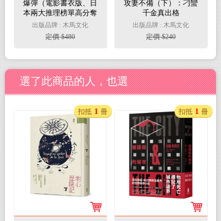
爆彈（電影書衣版、日
攻妻不備（下）：刁蠻
本兩大推理榜單高分奪
千金真出格
冠之作！）
出版品牌 : 木馬文化
出版品牌 : 木馬文化
定價 $480
定價 $240
選了此商品的人，也選
1
1
扣抵
冊
扣抵
冊