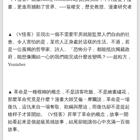
畫，更進而撼動了世界。
──
翁稷安，歷史教授、漫畫研究者
▲
《
V
怪客》呈現出一個不需要牢房就能監禁人們自由的社
會。令人害怕的是，某些人正身處於這樣的生活。不過，若
是一位孤獨的哲學家、詩人、「恐怖分子」都能抵抗獨裁政
府，能想像團結一心的我們能完成什麼改變嗎？
──
超粒方，
Youtuber
▲
革命是一種模糊的概念，不是請客吃飯、不是繪畫繡花，
那麼革命究竟是什麼？漫畫大師艾倫・摩爾說，革命是一場
復仇，這仇來自一場奪取、欺瞞與壓迫，而復仇卻不是提起
槍桿子才算開始。《
V
怪客》昇華了革命的概念，故事一開
始看起來是個超級英雄故事，結尾卻能讓你心中充滿一百個
故事。