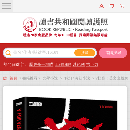
關於我們
近期新書
書籍搜尋
進階搜尋
主題閱讀
熱門關鍵字：
歷史是一群喵
工作細胞
以色列
吉卜力
出版專區
首頁
> 書籍搜尋 >
文學小說
>
科幻 / 奇幻小說
> V怪客：英文出版30
會員專屬
週年紀念豪華版
會員儲值方案