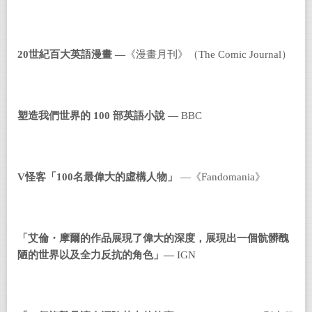
20
世紀百大英語漫畫
—
《漫畫月刊》（The Comic Journal）
塑造我們世界的 100
部英語小說
—
BBC
V
怪客「100
名最偉大的虛構人物」
—《Fandomania》
「艾倫・摩爾的作品展現了偉大的深度，展現出一個骯髒醜
陋的世界以及全力反抗的角色」—
IGN