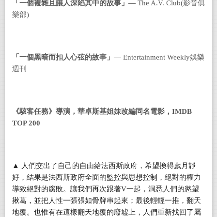
「一個複雜且讓人深陷其中的故事」—
The A.V. Club(影音俱
樂部)
「一個黑暗而扣人心弦的故事」—
Entertainment Weekly娛樂
週刊
《駭客任務》導演，華卓斯基姐妹改編同名電影，IMDB
TOP 200
▲
人們交出了自己的自由給法西斯政府，希望換得歲月靜
好，結果是法西斯政府全面的監控與思想控制，絕對的權力
導致絕對的腐敗。讓我們再次跟著
V
一起，洞悉人們的慾望
揪葛，並把人性一張張如骨牌串起來；最後輕輕一推，翻天
地覆。也惟有在這樣翻天地覆的廢墟上，人們重新找回了屬