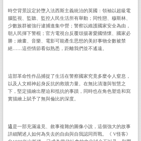
時空背景設定於墮入法西斯主義統治的英國：領袖以超級電
腦監視、監聽、監控人民生活所有舉動；同性戀、穆斯林、
少數族群被強行逮捕進集中營；警察以維護國家安全為由，
朝人民揮下警棍；官方電視台反覆頌揚著愛國情懷、國家必
勝；繪畫、音樂、電影可能產生思想的美好事物全數被禁
絕……這些情節看似熟悉，距離我們並不遙遠。
這部革命性作品捕捉了生活在警察國家究竟多麼令人窒息，
以及人文精神起身反抗的救贖力量。在無比清澈與智慧之
下，堅定描繪出壓迫和抵抗的事蹟，同時也在角色塑造和寫
實描繪上賦予了無與倫比的深度。
這
是一部充滿遠見、敘事複雜的圖像小說，這個強大的故事
詳細闡述人如何為失去的自由與自我認同而戰。《 V怪客》