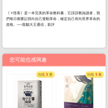
《
V
怪客》是一本完美的革命教科書，它諄諄教誨讀者，我
們每日都要記得向自己發動革命，確定自己有向世界革命的
資格。
──
龍貓大王通信，影評
您可能也感興趣
1
1
扣抵
冊
扣抵
冊