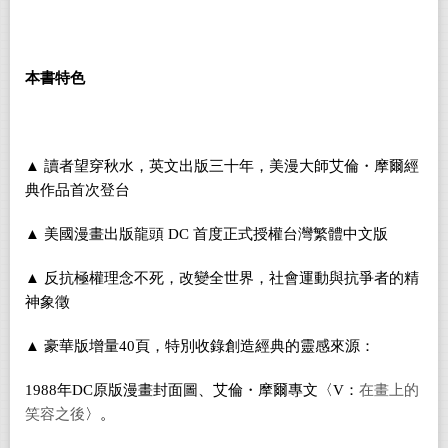
本書特色
▲
讀者望穿秋水，英文出版三十年，美漫大師艾倫・摩爾經
典作品首次登台
▲
美國漫畫出版龍頭 DC 首度正式授權台灣繁體中文版
▲
反抗極權理念不死，改變全世界，社會運動與抗爭者的精
神象徵
▲
豪華版增量40頁，特別收錄創造經典的靈感來源：
1988
年DC原版漫畫封面圖、艾倫・摩爾專文〈V：
在畫上的
笑容之後
〉。