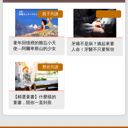
親子共讀
童年回憶裡的難忘小天
牙痛不是病？痛起來要
使—阿爾卑斯山的少女
人命！牙醫不只要幫你
補蛀牙，還要觀察口腔
裡的整體環境
歷史共讀
【精選童書】什麼樣的
童書，陪你一直到長
大！