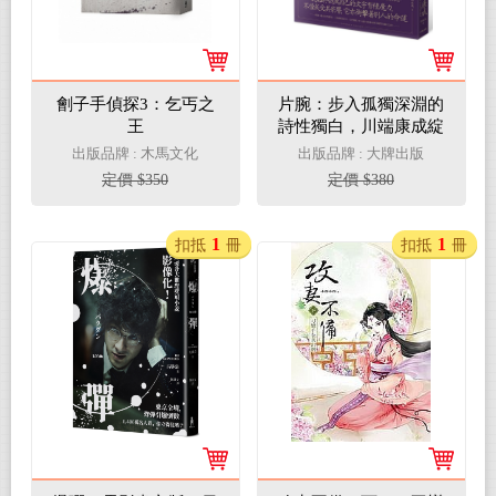
劊子手偵探3：乞丐之
片腕：步入孤獨深淵的
王
詩性獨白，川端康成綻
放幽玄之美短篇選
出版品牌 : 木馬文化
出版品牌 : 大牌出版
定價 $350
定價 $380
1
1
扣抵
冊
扣抵
冊