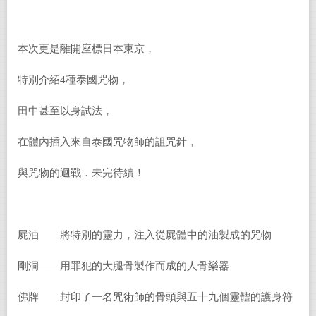
本次更是離開座標日本東京，
特別介紹4種泰國咒物，
田中甚至以身試法，
在體內插入來自泰國咒物師的詛咒針，
與咒物的迴戰．未完待續！
屍油——將特別的靈力，注入從屍體中的油製成的咒物
剛洞——用罪犯的大腿骨製作而成的人骨樂器
佛牌——封印了一名咒術師的骨頭與五十九個靈體的護身符