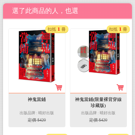
選了此商品的人，也選
1
1
扣抵
冊
扣抵
冊
神鬼當鋪
神鬼當鋪(限量裸背穿線
珍藏版)
出版品牌 : 晴好出版
出版品牌 : 晴好出版
定價 $420
定價 $420