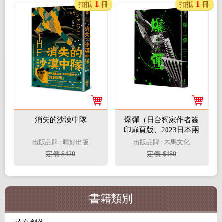
1
1
扣抵
冊
扣抵
冊
消失的沙漠中隊
爆彈（日台獨家作者簽
印扉頁版、2023日本兩
大推理榜單高分奪冠之
出版品牌 : 晴好出版
出版品牌 : 木馬文化
作！）
定價 $420
定價 $480
書籍類別