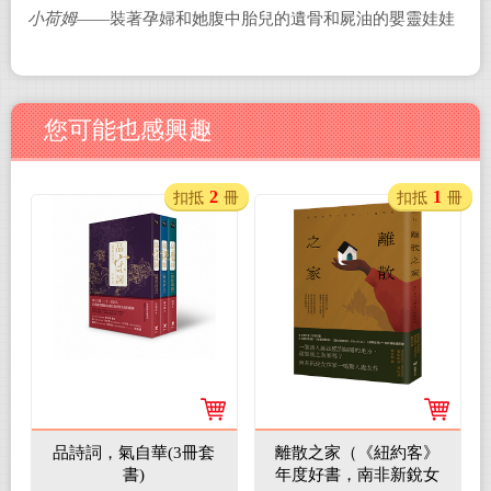
小荷姆
——裝著孕婦和她腹中胎兒的遺骨和屍油的嬰靈娃娃
您可能也感興趣
2
1
扣抵
冊
扣抵
冊
品詩詞，氣自華(3冊套
離散之家（《紐約客》
書)
年度好書，南非新銳女