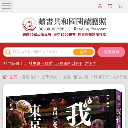
關於我們
近期新書
書籍搜尋
進階搜尋
主題閱讀
熱門關鍵字：
歷史是一群喵
工作細胞
以色列
吉卜力
出版專區
首頁
> 書籍搜尋 >
文學小說
>
懸疑 / 推理小說
> 我與恰米的東京咒物
會員專屬
探險2 泰國最恐咒物篇
會員儲值方案