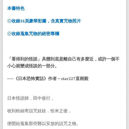
本書特色
Ⓞ
收錄
16
頁豪華彩圖，含真實咒物照片
Ⓞ
收錄蒐集咒物的絕密專欄
「看得到的怪談」具體到底是離自己有多麼近，或許一個不
小心就變成怪談的一部分。
──
《日本恐怖實話》作者－
star227
直樹殿
日本怪談師．田中俊行，
收到粉絲寄詛咒娃娃．恰米之後，
便開始蒐集那些難以安放的詛咒之物。