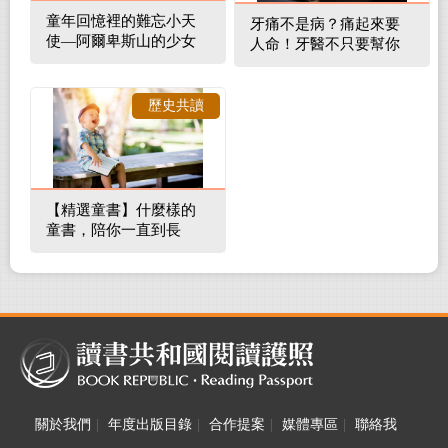
童年回憶裡的難忘小天
牙痛不是病？痛起來要
使—阿爾卑斯山的少女
人命！牙醫不只要幫你
補蛀牙，還要觀察口腔
裡的整體環境
歷史共讀
【精選童書】什麼樣的
童書，陪你一直到長
大！
關於我們
|
年度出版目錄
|
合作提案
|
媒體專區
|
聯絡我