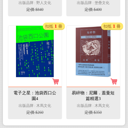
作家一鳴驚人處女作）
出版品牌 : 野人文化
出版品牌 : 堡壘文化
定價 $840
定價 $400
1
1
扣抵
冊
扣抵
冊
電子之星：池袋西口公
易碎物：尼爾．蓋曼短
園4
篇精選3
出版品牌 : 木馬文化
出版品牌 : 木馬文化
定價 $260
定價 $350