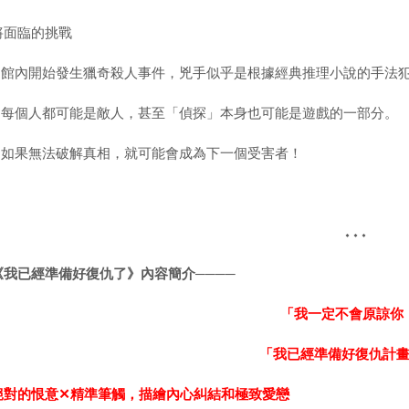
將面臨的挑戰
1.館內開始發生獵奇殺人事件，兇手似乎是根據經典推理小說的手法
2.每個人都可能是敵人，甚至「偵探」本身也可能是遊戲的一部分。
3.如果無法破解真相，就可能會成為下一個受害者！
⬩⬩⬩
《我已經準備好復仇了》內容簡介────
「我一定不會原諒你
「我已經準備好復仇計
絕對的恨意
✕
精準筆觸，描繪內心糾結和極致愛戀