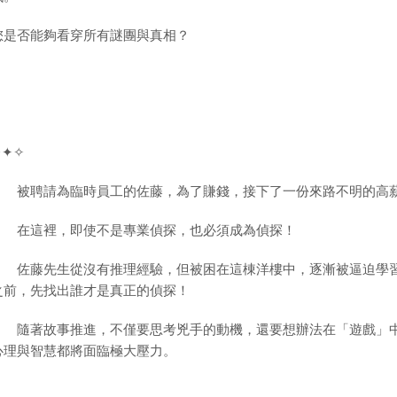
您是否能夠看穿所有謎團與真相？
✧✦✧
被聘請為臨時員工的佐藤，為了賺錢，接下了一份來路不明的高薪
在這裡，即使不是專業偵探，也必須成為偵探！
佐藤先生從沒有推理經驗，但被困在這棟洋樓中，逐漸被逼迫學習
之前，先找出誰才是真正的偵探！
隨著故事推進，不僅要思考兇手的動機，還要想辦法在「遊戲」中
心理與智慧都將面臨極大壓力。