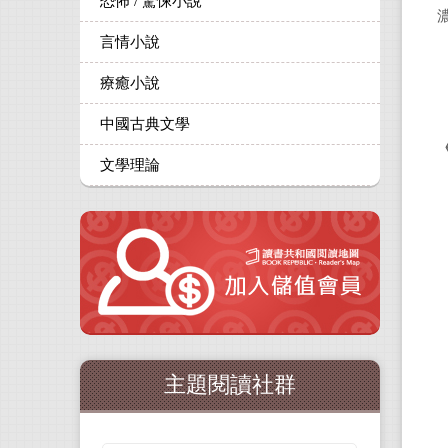
恐怖 / 驚悚小說
言情小說
療癒小說
中國古典文學
文學理論
主題閱讀社群