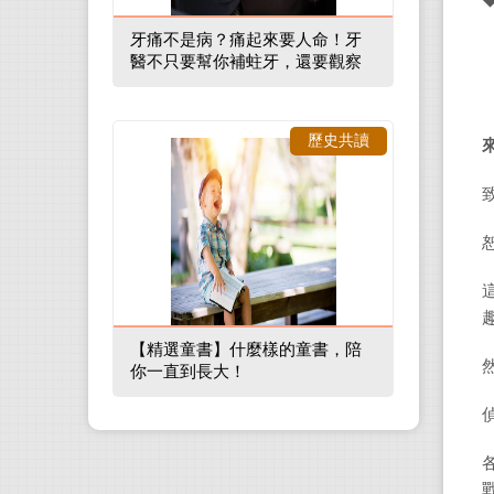
牙痛不是病？痛起來要人命！牙
醫不只要幫你補蛀牙，還要觀察
口腔裡的整體環境
歷史共讀
【精選童書】什麼樣的童書，陪
你一直到長大！