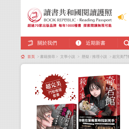
關於我們
近期新書
首頁
> 書籍搜尋 >
文學小說
>
懸疑 / 推理小說
> 超完美