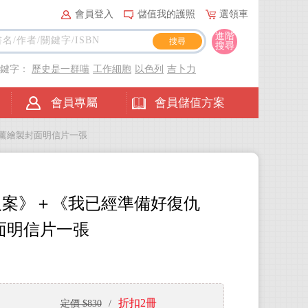
會員登入
儲值我的護照
選領車
進階
搜尋
關鍵字：
歷史是一群喵
工作細胞
以色列
吉卜力
會員專屬
會員儲值方案
宗薰繪製封面明信片一張
人案》＋《我已經準備好復仇
面明信片一張
折扣2冊
定價 $830
/