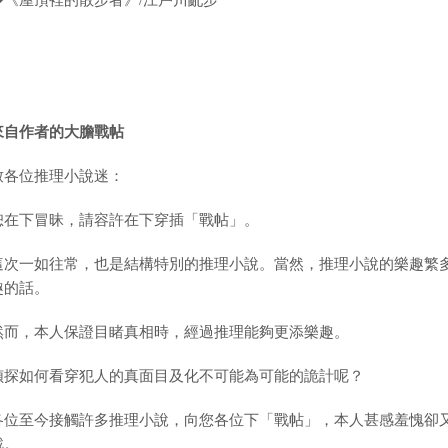
◆《屋頂裡的散步者》/江戶川亂步
來自作者的大膽戰帖
致各位推理小說迷：
恕在下冒昧，請容許在下穿插「戰帖」。
這次一如往常，也是結構特別的推理小說。當然，推理小說的樂趣繁
趣的話。
然而，本人保證目睹真相時，經過推理能夠更添樂趣。
偵探如何看穿犯人的真面目及化不可能為可能的詭計呢？
各位至今接觸許多推理小說，向您各位下「戰帖」，本人甚感羞愧卻
戰。