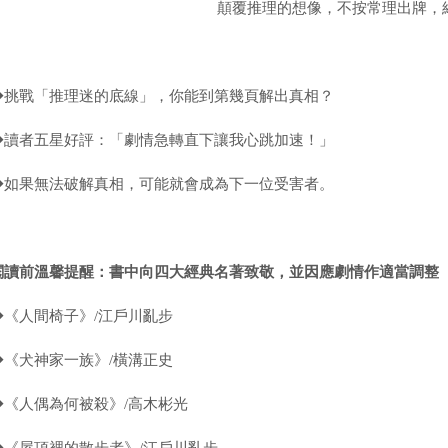
顛覆推理的想像，不按常理出牌，
◆挑戰「推理迷的底線」，你能到第幾頁解出真相？
◆讀者五星好評：「劇情急轉直下讓我心跳加速！」
◆如果無法破解真相，可能就會成為下一位受害者。
閱讀前溫馨提醒：書中向四大經典名著致敬，並因應劇情作適當調整
◆《人間椅子》/江戶川亂步
◆《犬神家一族》/橫溝正史
◆《人偶為何被殺》/高木彬光