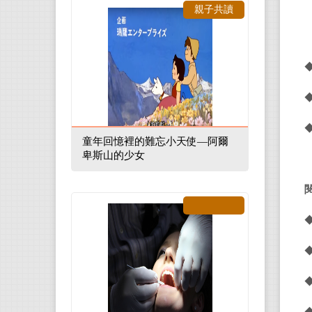
親子共讀
童年回憶裡的難忘小天使—阿爾
卑斯山的少女