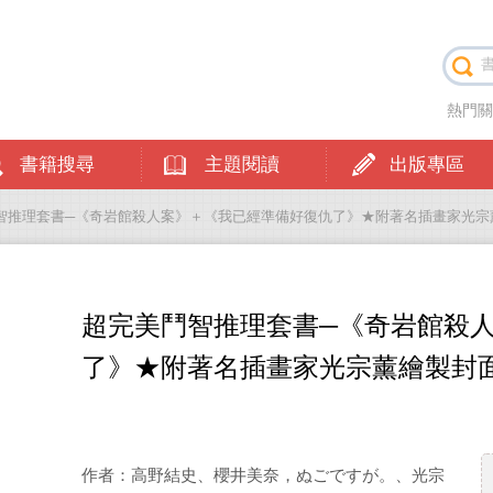
熱門
書籍搜尋
主題閱讀
出版專區
鬥智推理套書─《奇岩館殺人案》＋《我已經準備好復仇了》★附著名插畫家光
超完美鬥智推理套書─《奇岩館殺
了》★附著名插畫家光宗薰繪製封
作者：高野結史、櫻井美奈，ぬごですが。、光宗