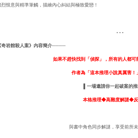
濃烈恨意與精準筆觸，描繪內心糾結與極致愛戀！
⬩⬩⬩
《奇岩館殺人案》內容簡介────
如果不趕快找到「偵探」，所有的人都可
作者為「這本推理小說真厲害！
▌
一場邀請你一起破案的推
本格推理◆高難度解謎◆
與書中角色同步解謎，享受前所