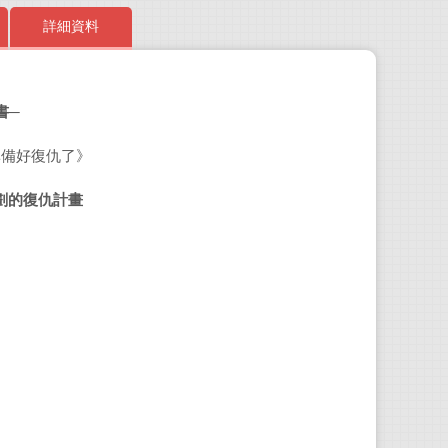
詳細資料
書─
《奇
準備好復仇了》
19
事技
劃的復仇計畫
法医
い!
《我
第1
實、
成日