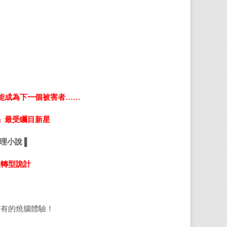
代表
《被
《看
《高
能成為下一個被害者……
張智
」最受矚目新星
台北
1：
理小說 ▌
學》
反轉型詭計
本實
未有的燒腦體驗！