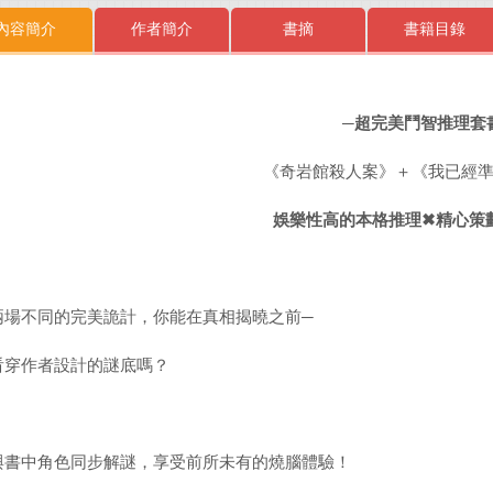
內容簡介
作者簡介
書摘
書籍目錄
─
超完美鬥智推理套
《奇岩館殺人案》＋《我已經
娛樂性高的本格推理
✖精心策
兩場不同的完美詭計，你能在真相揭曉之前─
看穿作者設計的謎底嗎？
與書中角色同步解謎，享受前所未有的燒腦體驗！