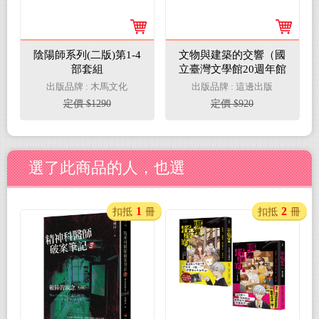
陰陽師系列(二版)第1-4
文物與建築的交響（國
部套組
立臺灣文學館20週年館
慶套書）：島嶼拾光．
出版品牌 : 木馬文化
出版品牌 : 這邊出版
文物藏影＋百年建築．
定價 $1290
定價 $920
今昔物語
選了此商品的人，也選
1
2
扣抵
冊
扣抵
冊