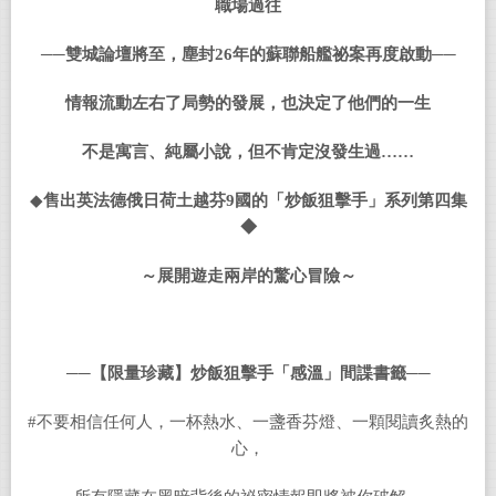
職場過往
──
雙城論壇將至，塵封
26
年的蘇聯船艦祕案再度啟動──
情報流動左右了局勢的發展，也決定了他們的一生
不是寓言、純屬小說，但不肯定沒發生過……
◆
售出英法德俄日荷土越芬
9
國的「炒飯狙擊手」系列第四集
◆
～展開遊走兩岸的驚心冒險～
──
【限量珍藏】炒飯狙擊手「感溫」間諜書籤──
#不要相信任何人，一杯熱水、一盞香芬燈、一顆閱讀炙熱的
心，