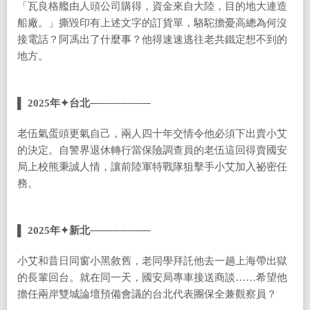
「瓦良格艦由人頭公司購得，資金來自大陸，目的地大連造
船廠。」撕毀印有上述文字的訂貨單，駱駝擔憂高總為何沒
接電話？阿馮出了什麼事？他得速速逃往老共鐵定想不到的
地方。
▌ 2025
年✦台北────────
老伍氣蛋頭更氣自己，兩人四十年交情令他必須下出賣小艾
的決定。自警界退休轉行當保險調查員的老伍這回得賣國安
局上校熊秉誠人情，讓前陸軍特戰隊狙擊手小艾加入祕密任
務。
▌ 2025
年✦新北────────
小艾和昔日同窗小黑敘舊，老同學拜託他去一趟上海帶出獄
的長輩回台。就在同一天，國安局專車接送商談……希望他
擔任兩岸雙城論壇預備會議的台北代表團保全兼觀察員？