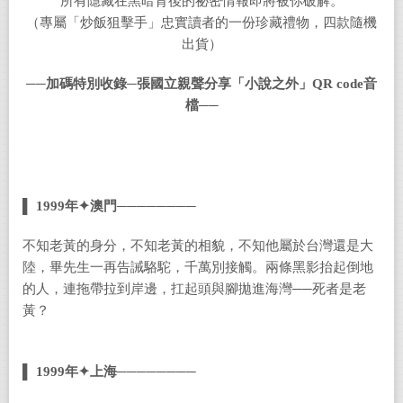
所有隱藏在黑暗背後的祕密情報即將被你破解。
（專屬「炒飯狙擊手」忠實讀者的一份珍藏禮物，四款隨機
出貨）
──
加碼特別收錄─張國立親聲分享「小說之外」
QR code
音
檔──
▌
1999
年✦澳門────────
不知老黃的身分，不知老黃的相貌，不知他屬於台灣還是大
陸，畢先生一再告誡駱駝，千萬別接觸。兩條黑影抬起倒地
的人，連拖帶拉到岸邊，扛起頭與腳拋進海灣──死者是老
黃？
▌ 1999
年✦上海────────