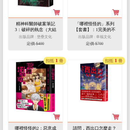
精神科醫師破案筆記
「哪裡怪怪的」系列
3：破碎的執念（大結
【套書】：1完美的不
局）
在場證明+2惡意成癮
出版品牌 : 堡壘文化
出版品牌 : 幸福文化
（照片×推理最強懸疑
定價 $400
定價 $700
短篇衝擊之作）
1
1
扣抵
冊
扣抵
冊
哪裡怪怪的2：惡意成
請問，西出口怎麼走？