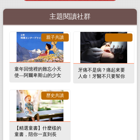
主題閱讀社群
親子共讀
童年回憶裡的難忘小天
牙痛不是病？痛起來要
使—阿爾卑斯山的少女
人命！牙醫不只要幫你
補蛀牙，還要觀察口腔
裡的整體環境
歷史共讀
【精選童書】什麼樣的
童書，陪你一直到長