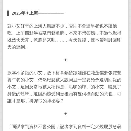
▌ 2025
年✦上海────────
對小艾好奇的上海人應該不少，否則不會連早餐也不讓他
吃。上午四點半被敲門聲喚醒，本來不想答應，不過他覺得
既然快天亮，乾脆起來吧，……今天報復，連本帶利討回昨
天的遲到。
✦
原本不多話的小艾，放下槍拿鍋鏟跟娃娃在花蓮偏鄉張羅營
養午餐的小艾，依然厭惡被人設局且一定要給予適切回報的
小艾，這回反常地被人稱作是「聒噪的蟬」的小艾，瞧見了
身後的螳螂，還隱約感受到更後頭有隻伺機而動的黃雀，可
誰才是那手持彈弓的神祕客？
✦
「間諜拿到資料不會公開，記者拿到資料一定火燒屁股急著