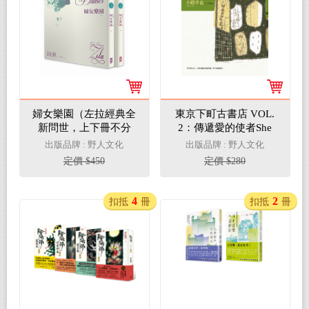
婦女樂園（左拉經典全
東京下町古書店 VOL.
新問世，上下冊不分
2：傳遞愛的使者She
售）
Loves You
出版品牌 : 野人文化
出版品牌 : 野人文化
定價 $450
定價 $280
4
2
扣抵
冊
扣抵
冊