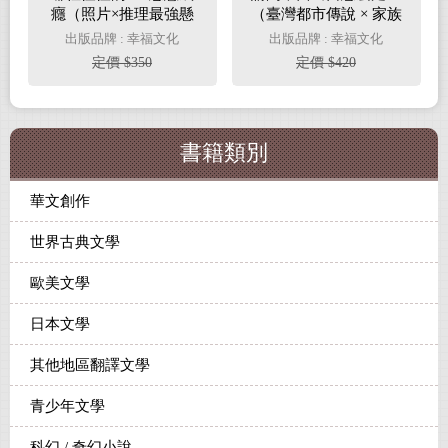
癮（照片×推理最強懸
（臺灣都市傳說 × 家族
疑短篇衝擊續作）
懸案，百萬人氣作家路
出版品牌 : 幸福文化
出版品牌 : 幸福文化
邊攤今年最瘋狂的驚悚
定價 $350
定價 $420
小說）
書籍類別
華文創作
世界古典文學
歐美文學
日本文學
其他地區翻譯文學
青少年文學
科幻 / 奇幻小說