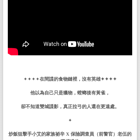
✦✦✦✦
在間諜的食物鏈裡，沒有英雄✦✦✦✦
他以為自己只是獵物，螳螂後有黃雀，
卻不知道雙城諜影，真正拉弓的人還在更遠處。
✦
炒飯狙擊手小艾的家族祕辛
X
保險調查員（前警官）老伍的