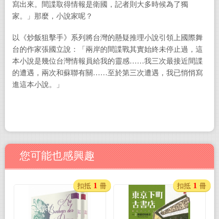
寫出來。間諜取得情報是衛國，記者則大多時候為了獨
家。」那麼，小說家呢？
以《炒飯狙擊手》系列將台灣的懸疑推理小說引領上國際舞
台的作家張國立說：「兩岸的間諜戰其實始終未停止過，這
本小說是幾位台灣情報員給我的靈感……我三次最接近間諜
的遭遇，兩次和蘇聯有關……至於第三次遭遇，我已悄悄寫
進這本小說。」
您可能也感興趣
1
1
扣抵
冊
扣抵
冊