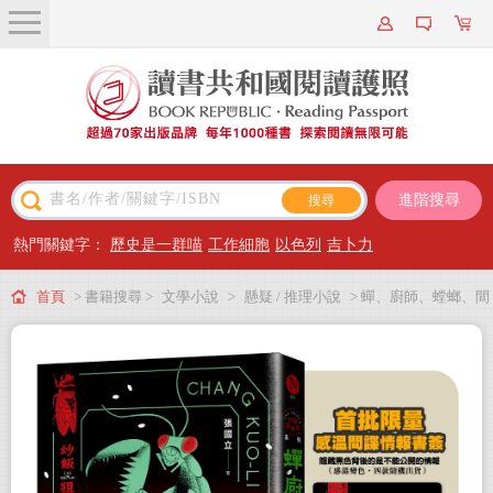
關於我們
近期新書
書籍搜尋
進階搜尋
主題閱讀
熱門關鍵字：
歷史是一群喵
工作細胞
以色列
吉卜力
出版專區
首頁
> 書籍搜尋 >
文學小說
>
懸疑 / 推理小說
> 蟬、廚師、螳螂、間
會員專屬
諜【贈品版】：炒飯狙擊手4（特別收錄「小說之外」作者親錄音檔）
會員儲值方案