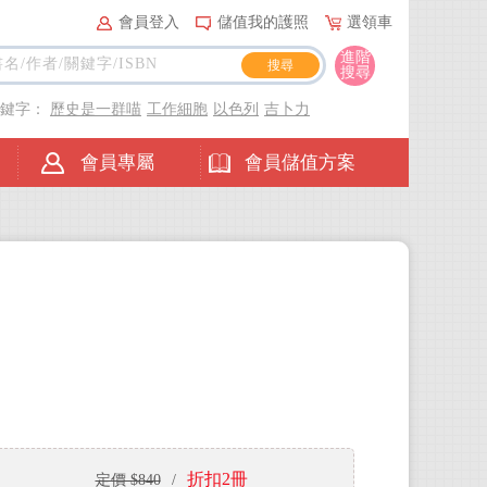
會員登入
儲值我的護照
選領車
進階
搜尋
關鍵字：
歷史是一群喵
工作細胞
以色列
吉卜力
會員專屬
會員儲值方案
折扣2冊
定價 $840
/