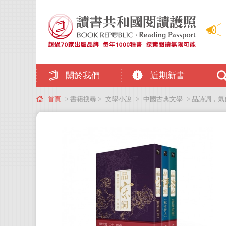
關於我們
近期新書
首頁
> 書籍搜尋 >
文學小說
>
中國古典文學
> 品詩詞，氣