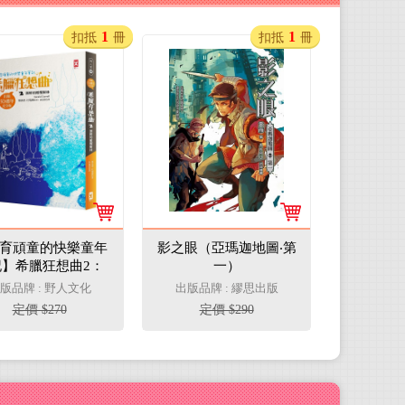
1
1
扣抵
冊
扣抵
冊
育頑童的快樂童年
影之眼（亞瑪迦地圖‧第
記】希臘狂想曲2：
一）
的橄欖樹林（跨世
版品牌 : 野人文化
出版品牌 : 繆思出版
然文學經典│出版
定價 $270
定價 $290
50週年紀念版）