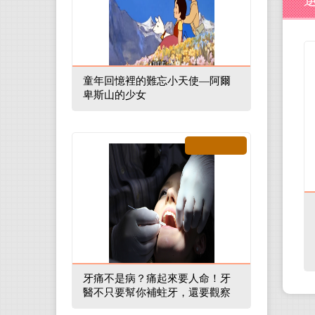
童年回憶裡的難忘小天使—阿爾
卑斯山的少女
牙痛不是病？痛起來要人命！牙
醫不只要幫你補蛀牙，還要觀察
口腔裡的整體環境