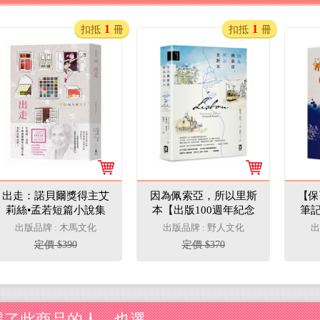
1
1
扣抵
冊
扣抵
冊
出走：諾貝爾獎得主艾
因為佩索亞，所以里斯
【保
莉絲•孟若短篇小說集
本【出版100週年紀念
筆
14
｜繁體中文版首度面
酒醉
出版品牌 : 木馬文化
出版品牌 : 野人文化
出
市】(精裝典藏版)
紀自
定價 $390
定價 $370
選了此商品的人，也選