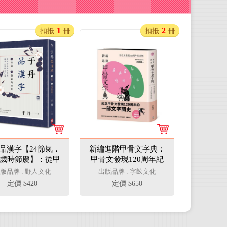
1
2
扣抵
冊
扣抵
冊
品漢字【24節氣．
新編進階甲骨文字典：
個歲時節慶】：從甲
甲骨文發現120周年紀
到古詩詞，邂逅古
念版
版品牌 : 野人文化
出版品牌 : 字畝文化
典時光之美
定價 $420
定價 $650