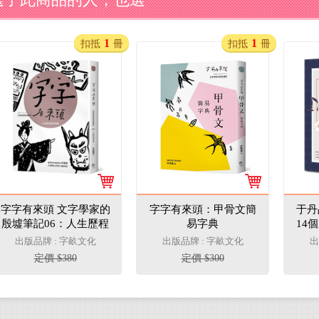
1
1
扣抵
冊
扣抵
冊
字字有來頭 文字學家的
字字有來頭：甲骨文簡
于丹
殷墟筆記06：人生歷程
易字典
14
與信仰篇
骨文
出版品牌 : 字畝文化
出版品牌 : 字畝文化
出
定價 $380
定價 $300