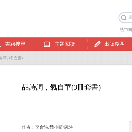
熱門
書籍搜尋
主題閱讀
出版專區
自華(3冊套書)
品詩詞，氣自華(3冊套書)
作者：李會詩/聶小晴/唐詩