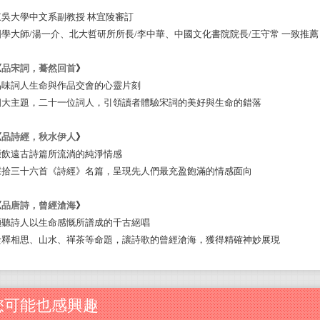
東吳大學中文系副教授 林宜陵審訂
國學大師/湯一介、北大哲研所所長/李中華、中國文化書院院長/王守常 一致推薦
《
品宋詞，驀然回首
》
品味詞人生命與作品交會的心靈片刻
四大主題，二十一位詞人，引領讀者體驗宋詞的美好與生命的錯落
《
品詩經，秋水伊人
》
啜飲遠古詩篇所流淌的純淨情感
採拾三十六首《詩經》名篇，呈現先人們最充盈飽滿的情感面向
《
品唐詩，曾經滄海
》
傾聽詩人以生命感慨所譜成的千古絕唱
詮釋相思、山水、禪茶等命題，讓詩歌的曾經滄海，獲得精確神妙展現
您可能也感興趣