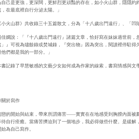
為自己是更強，更深闊，更鮮烈更頑豔的存在，如小火山群，隱隱約
處，在最底裡自行分泌太陽。」
《小火山群》共收錄三十五篇散文，分為「十八歲出門遠行」、「凹陷
楊佳嫻說：「『十八歲出門遠行』諸篇文章，恰好寫在妹妹過世前，
處」』可視為燼餘錄或焚城錄，『突出物』因為突出，閱讀裡停駐得
礙他們都是我的一部分。」
本書記錄了早慧敏感的文藝少女如何成為作家的線索，書寫情感與文
◎關於寫作
初戀的開始與結束，帶來所謂痛苦——實實在在地感受到胸膛內面被
等待自行痊癒。當痛苦擠迫到了一個地步，我必得做些什麼。是緩解
開始為自己寫作。