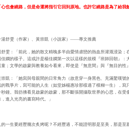
「心也會繞路，但是命運將指引它回到原地。也許它繞路是為了給我
★湯舒雯（作家）、黃崇凱（小說家）——專文推薦
湯舒雯：「前此，她的散文精魄多半由愛情虐戀的熱血所灌溉浸染；
楊佳嫻的樣子。這或許是楊佳嫻第一次以這樣的規模『班師回朝』：
還童；文學的啟蒙與教養如今看來，即使是『無意間』與『無目的性
黃崇凱：「她寫與母親間的日常角力（故意穿一身黑色、充滿驚嘆號
戮的戰爭片，寫可能的人生（如堂姊楊惠珍那樣過了模糊一生），寫
一秒鐘。我彷彿看見啟蒙的啟蒙，那不斷張開攝取世界的心思，在受
昧，進入光亮的書寫時代。」
︎
人的一生要經歷幾次炙烤呢？不經歷過，不能證明那是至美，那是至