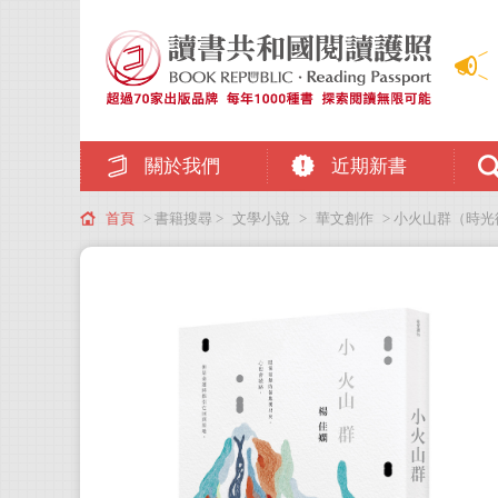
關於我們
近期新書
首頁
> 書籍搜尋 >
文學小說
>
華文創作
> 小火山群（時