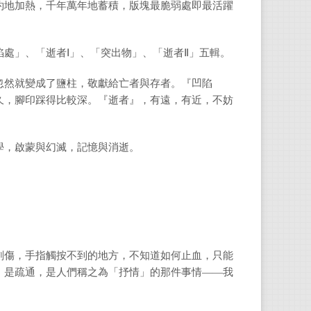
約地加熱，千年萬年地蓄積，版塊最脆弱處即最活躍
處」、「逝者Ⅰ」、「突出物」、「逝者Ⅱ」五輯。
忽然就變成了鹽柱，敬獻給亡者與存者。『凹陷
久，腳印踩得比較深。『逝者』，有遠，有近，不妨
學，啟蒙與幻滅，記憶與消逝。
劃傷，手指觸按不到的地方，不知道如何止血，只能
，是疏通，是人們稱之為「抒情」的那件事情——我