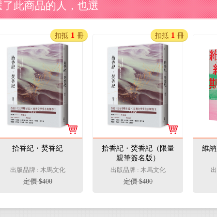
選了此商品的人，也選
1
1
扣抵
冊
扣抵
冊
拾香紀・焚香紀
拾香紀・焚香紀（限量
維納
親筆簽名版）
出版品牌 : 木馬文化
出版品牌 : 木馬文化
出
定價 $400
定價 $400