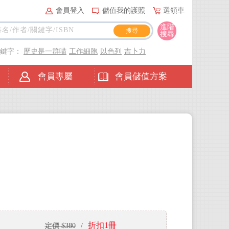
會員登入
儲值我的護照
選領車
進階
搜尋
關鍵字：
歷史是一群喵
工作細胞
以色列
吉卜力
會員專屬
會員儲值方案
折扣1冊
定價 $380
/