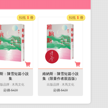
1
1
扣抵
冊
扣抵
冊
斯：陳雪短篇小說
維納斯：陳雪短篇小說
集
集（限量作者親簽版）
版品牌 : 木馬文化
出版品牌 : 木馬文化
定價 $420
定價 $420