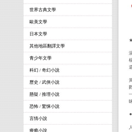
世界古典文學
歐美文學
日本文學
其他地區翻譯文學
青少年文學
科幻 / 奇幻小說
歷史 / 武俠小說
懸疑 / 推理小說
恐怖 / 驚悚小說
⚫
言情小說
療癒小說