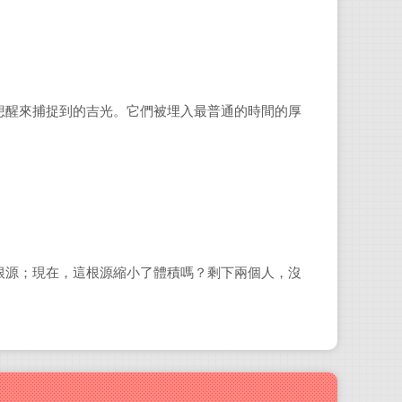
想醒來捕捉到的吉光。它們被埋入最普通的時間的厚
根源；現在，這根源縮小了體積嗎？剩下兩個人，沒