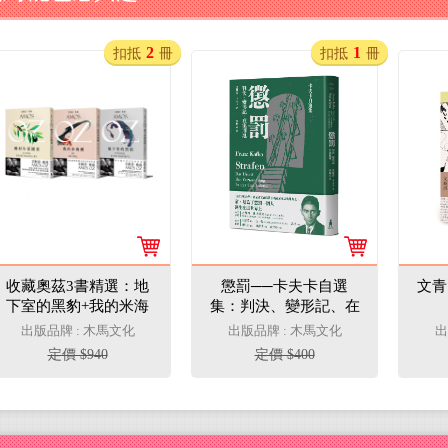
2
1
扣抵
冊
扣抵
冊
收藏奧茲3書精選：地
懲罰──卡夫卡自選
文青
下室的黑豹+我的米海
集：判決、變形記、在
爾+鄉村生活圖景
流刑地
出版品牌 : 木馬文化
出版品牌 : 木馬文化
出
定價 $940
定價 $400