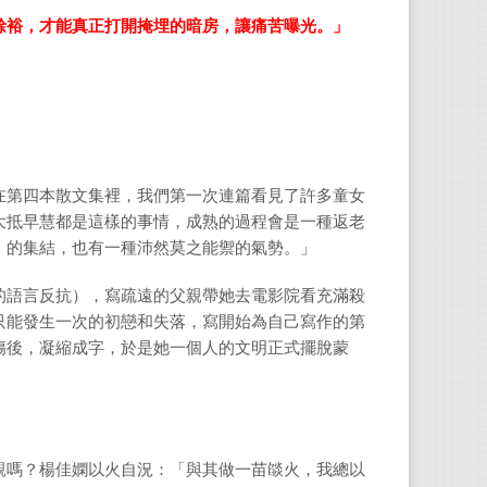
餘裕，才能真正打開掩埋的暗房，讓痛苦曝光。」
楊佳
高雄
「伴
在第四本散文集裡，我們第一次連篇看見了許多童女
著有
大抵早慧都是這樣的事情，成熟的過程會是一種返老
火山
』的集結，也有一種沛然莫之能禦的氣勢。」
重返
的語言反抗），寫疏遠的父親帶她去電影院看充滿殺
只能發生一次的初戀和失落，寫開始為自己寫作的第
傷後，凝縮成字，於是她一個人的文明正式擺脫蒙
親嗎？楊佳嫻以火自況：「與其做一苗燄火，我總以