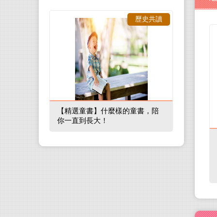
歷史共讀
【精選童書】什麼樣的童書，陪
你一直到長大！