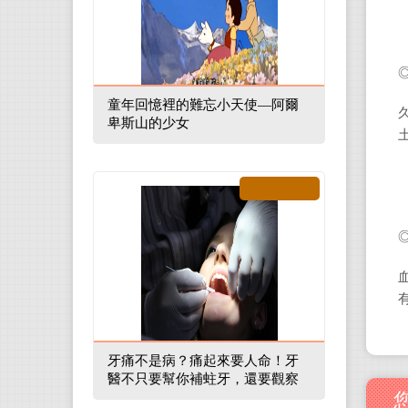
童年回憶裡的難忘小天使—阿爾
卑斯山的少女
牙痛不是病？痛起來要人命！牙
醫不只要幫你補蛀牙，還要觀察
口腔裡的整體環境