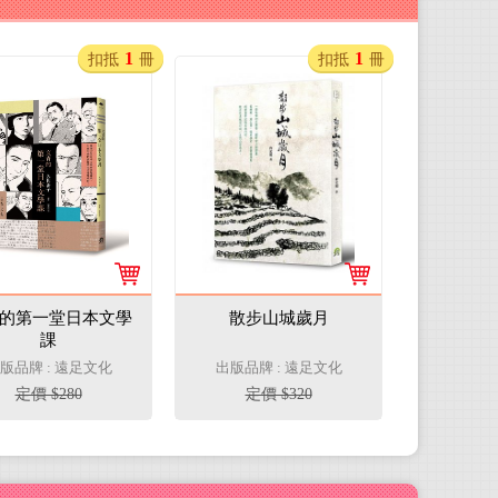
1
1
扣抵
冊
扣抵
冊
的第一堂日本文學
散步山城歲月
課
版品牌 : 遠足文化
出版品牌 : 遠足文化
定價 $280
定價 $320