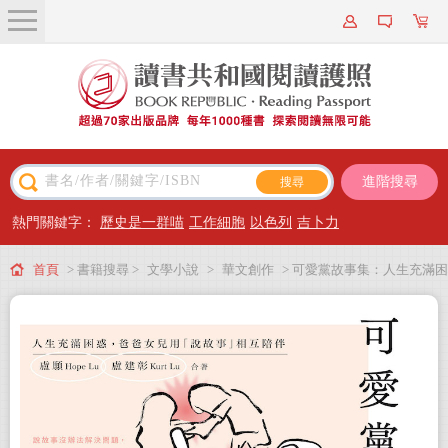
關於我們
近期新書
書籍搜尋
進階搜尋
主題閱讀
熱門關鍵字：
歷史是一群喵
工作細胞
以色列
吉卜力
出版專區
首頁
> 書籍搜尋 >
文學小說
>
華文創作
> 可愛黨故事集：人生充滿困
會員專屬
惑，爸爸女兒用「說故事」相互陪伴（限量作者親簽版）
會員儲值方案