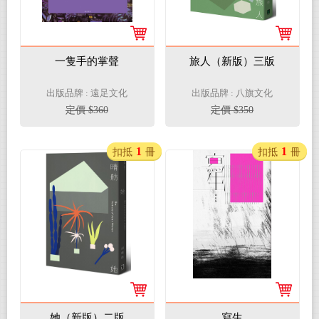
一隻手的掌聲
旅人（新版）三版
出版品牌 : 遠足文化
出版品牌 : 八旗文化
定價 $360
定價 $350
1
1
扣抵
冊
扣抵
冊
她（新版）二版
寫生