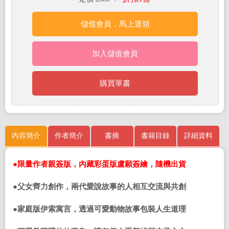
儲值會員，馬上選領
加入儲值會員
購買單書
內容簡介
作者簡介
書摘
書籍目錄
詳細資料
●
限量作者親簽版，內藏彩蛋版盧願簽繪，隨機出貨
●
父女齊力創作，兩代愛說故事的人相互交流與共創
●
家庭版伊索寓言，透過可愛動物故事包裝人生道理