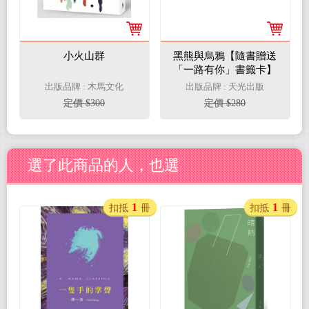
小火山群
黑熊與烏鴉【隨書贈送
「一路有你」書籤卡】
出版品牌 : 木馬文化
出版品牌 : 天光出版
定價 $300
定價 $280
選了此商品的人，也選
1
1
扣抵
冊
扣抵
冊