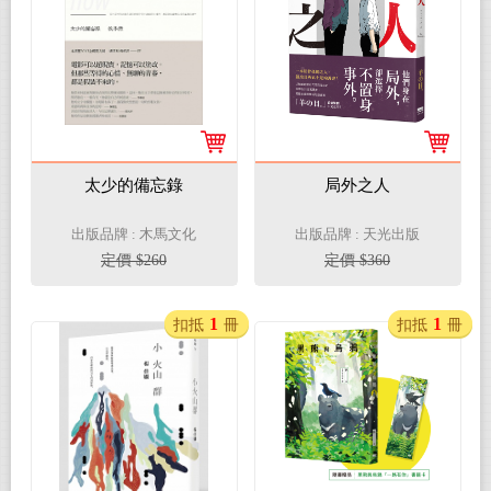
太少的備忘錄
局外之人
出版品牌 : 木馬文化
出版品牌 : 天光出版
定價 $260
定價 $360
1
1
扣抵
冊
扣抵
冊