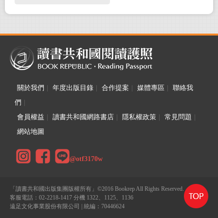
大！
關於我們
|
年度出版目錄
|
合作提案
|
媒體專區
|
聯絡我
們
|
會員權益
|
讀書共和國網路書店
|
隱私權政策
|
常見問題
|
網站地圖
@otf3170w
「讀書共和國出版集團版權所有」©2016 Bookrep All Rights Reserved.
客服電話：02-2218-1417 分機 1322、1125、1136
遠足文化事業股份有限公司 | 統編：70446624