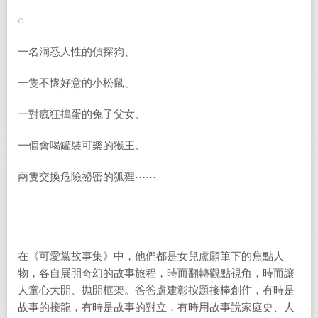
◌
一名洞悉人性的偵探狗、
一隻不懷好意的小松鼠、
一對瘋狂搗蛋的兔子父女、
一個會喝罐裝可樂的猴王、
兩隻交換危險祕密的狐狸⋯⋯
在《可愛黨故事集》中，他們都是女兒盧願筆下的焦點人
物，各自展開奇幻的故事旅程，時而翻轉觀點視角，時而讓
人童心大開、拋開框架。爸爸盧建彰按題接棒創作，有時是
故事的接龍，有時是故事的對立，有時用故事說家庭史、人