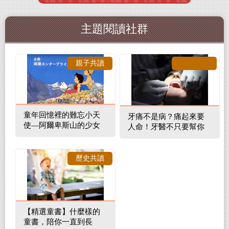
主題閱讀社群
親子共讀
童年回憶裡的難忘小天
牙痛不是病？痛起來要
使—阿爾卑斯山的少女
人命！牙醫不只要幫你
補蛀牙，還要觀察口腔
裡的整體環境
歷史共讀
【精選童書】什麼樣的
童書，陪你一直到長