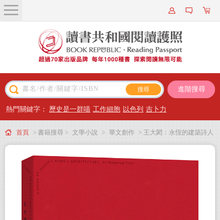
關於我們
近期新書
書籍搜尋
進階搜尋
主題閱讀
熱門關鍵字：
歷史是一群喵
工作細胞
以色列
吉卜力
出版專區
首頁
> 書籍搜尋 >
文學小說
>
華文創作
> 王大閎：永恆的建築詩人
會員專屬
（經典增修版）
會員儲值方案