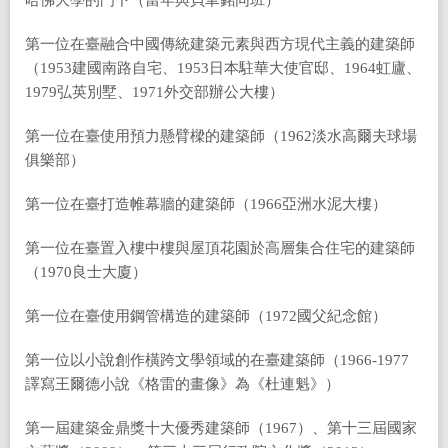
哈佛大學的門下（當年與貝聿銘同班）
第一位在臺融合中國傳統建築元素與西方現代主義的建築師
（1953建國南路自宅、1953日本駐華大使官邸、1964虹廬、
1979弘英別墅、1971外交部辦公大樓）
第一位在臺使用預力懸臂樑的建築師（1962淡水高爾夫球場
俱樂部）
第一位在臺打造帷幕牆的建築師（1966亞洲水泥大樓）
第一位在臺置入樓中樓與屋頂花園於高層集合住宅的建築師
（1970良士大廈）
第一位在臺使用鋼管構造的建築師（1972國父紀念館）
第一位以小說創作橫跨文學領域的在臺建築師（1966-1977
譯寫王爾德小說《格雷的畫像》為《杜連魁》）
第一屆建築金鼎獎十大優秀建築師（1967）、第十三屆國家