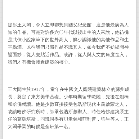
提起王大閎，令人立即聯想到國父紀念館，這是他最廣為人
知的作品。可是對許多六〇年代以後出生的人來說，他彷彿
是武俠小說家筆下的世外高人，鮮少認識他的其他作品和生
平點滴。以往我們只識作品不識其人，如今我們不妨揭開神
祕面紗，從人去貼近作品。或許，從人與人文的角度進入，
我們才有機會接近建築的核心。
王大閎生於1917年，童年在中國文人庭院建築林立的蘇州成
長，奠定了東方美學基礎。少年時期留學歐陸，先後在劍橋
和哈佛就讀。他是少數直接接受包浩斯現代主義啟蒙之人，
攻讀哈佛研究所時，師承包浩斯創辦人、時任哈佛建築系主
任的葛羅培斯，同班同學有貝聿銘和菲利普．強生等人，王
大閎畢業的時候是全班第一名。