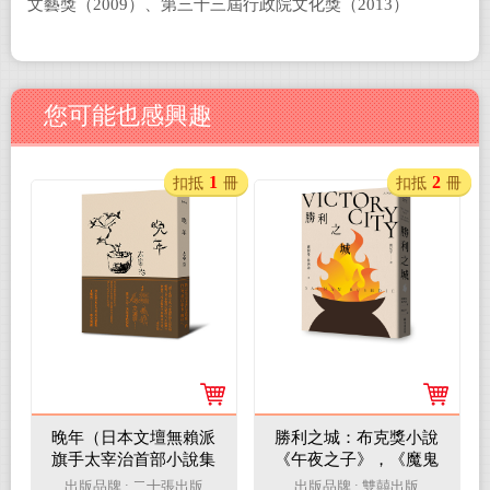
文藝獎（2009）、第三十三屆行政院文化獎（2013）
您可能也感興趣
1
2
扣抵
冊
扣抵
冊
晚年（日本文壇無賴派
勝利之城：布克獎小說
旗手太宰治首部小說集
《午夜之子》，《魔鬼
完整呈現）
詩篇》作者最新長篇小
出版品牌 : 二十張出版
出版品牌 : 雙囍出版