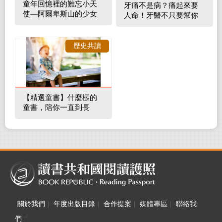
童年回憶裡的難忘小天
牙痛不是病？痛起來要
使—阿爾卑斯山的少女
人命！牙醫不只要幫你
補蛀牙，還要觀察口腔
裡的整體環境
歷史共讀
【精選童書】什麼樣的
童書，陪你一直到長
大！
關於我們
|
年度出版目錄
|
合作提案
|
媒體專區
|
聯絡我
們
|