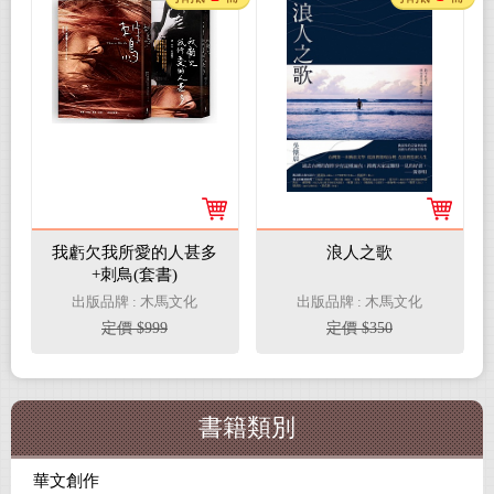
我虧欠我所愛的人甚多
浪人之歌
+刺鳥(套書)
出版品牌 : 木馬文化
出版品牌 : 木馬文化
定價 $999
定價 $350
書籍類別
華文創作