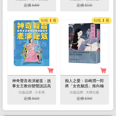
說
定價 $400
定價 $550
1
1
扣抵
冊
扣抵
冊
神奇聲音表演祕笈：故
痴人之愛：谷崎潤一郎
事女王教你變聲說話高
將「女色魅惑」推向極
手
致的禁斷物語【典藏紀
出版品牌 : 小木馬
出版品牌 : 大牌出版
念版】
定價 $420
定價 $360