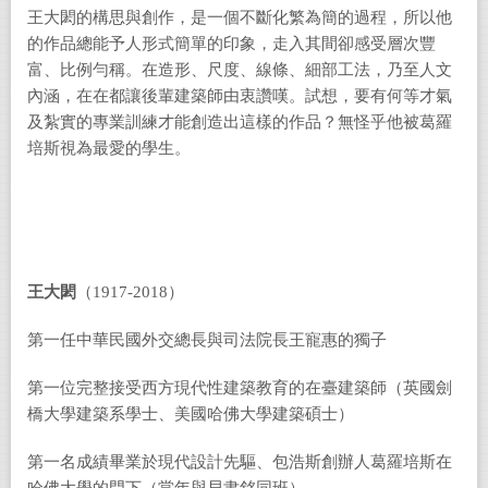
王大閎的構思與創作，是一個不斷化繁為簡的過程，所以他
的作品總能予人形式簡單的印象，走入其間卻感受層次豐
富、比例勻稱。在造形、尺度、線條、細部工法，乃至人文
內涵，在在都讓後輩建築師由衷讚嘆。試想，要有何等才氣
及紮實的專業訓練才能創造出這樣的作品？無怪乎他被葛羅
培斯視為最愛的學生。
王大閎
（1917-2018）
第一任中華民國外交總長與司法院長王寵惠的獨子
第一位完整接受西方現代性建築教育的在臺建築師（英國劍
橋大學建築系學士、美國哈佛大學建築碩士）
第一名成績畢業於現代設計先驅、包浩斯創辦人葛羅培斯在