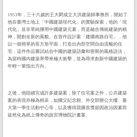
1953年，三十六歲的王大閎成立大洪建築師事務所，開始了
他在臺灣土地上「中國建築現代化」的實驗探索，他的「現
代化」並非單純挪用中國建築元素，而是融合傳統建築的精
神，開創全新的風貌。在首件設計案「建國南路自宅」，他
以一個簡單的長方形平面，打造出內部空間自由流暢的住
宅，這件作品嘗試結合中國的建築語彙和密斯的風格語法，
為當時國內建築界帶來極大衝擊，並為尋求創新中國建築的
年輕一輩指出方向。
之後，他陸續完成許多建築案，除了住宅案之外，公共建築
案的表現亦極為精采，如國父紀念館、外交部辦公大樓、臺
大第一學生活動中心等，以及獲得競圖首獎卻因政治因素而
徒然化為紙上傳奇的故宮博物院計畫案。