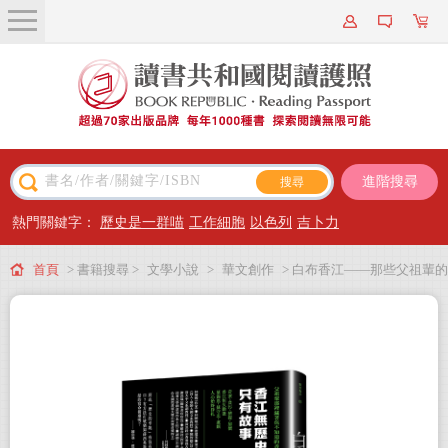
關於我們
近期新書
書籍搜尋
進階搜尋
主題閱讀
熱門關鍵字：
歷史是一群喵
工作細胞
以色列
吉卜力
出版專區
首頁
> 書籍搜尋 >
文學小說
>
華文創作
> 白布香江——那些父祖輩的
會員專屬
故事
會員儲值方案