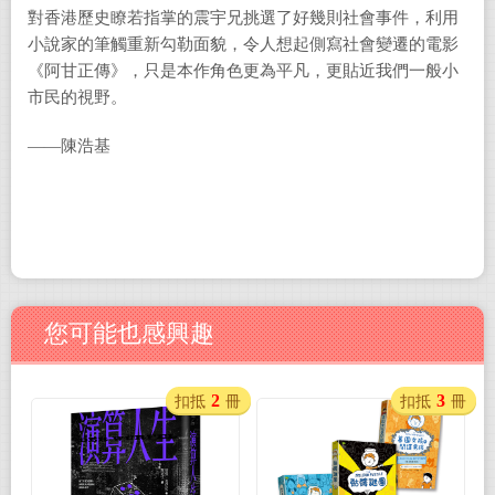
對香港歷史瞭若指掌的震宇兄挑選了好幾則社會事件，利用
小說家的筆觸重新勾勒面貌，令人想起側寫社會變遷的電影
《阿甘正傳》，只是本作角色更為平凡，更貼近我們一般小
市民的視野。
——陳浩基
您可能也感興趣
2
3
扣抵
冊
扣抵
冊