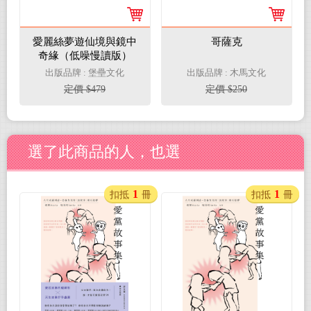
愛麗絲夢遊仙境與鏡中
哥薩克
奇緣（低噪慢讀版）
出版品牌 : 堡壘文化
出版品牌 : 木馬文化
定價 $479
定價 $250
選了此商品的人，也選
1
1
扣抵
冊
扣抵
冊