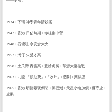
——余震宇
1934 • 下環 神學青年情殺案
1942 • 香港 日佔時期 • 赤柱集中營
1948 • 石塘咀 永安倉大火
1952 • 灣仔 朱盛才案
1958 • 土瓜灣 轟雷案 • 雙槍虎將 • 華源大廈槍戰
1963 • 九龍 「鎖匙費」•「收片」• 藍剛 • 葉錫恩
1965 • 香港 明德銀號倒閉 • 擠提潮 • 天星小輪加價 • 蘇守忠 •
盧麒