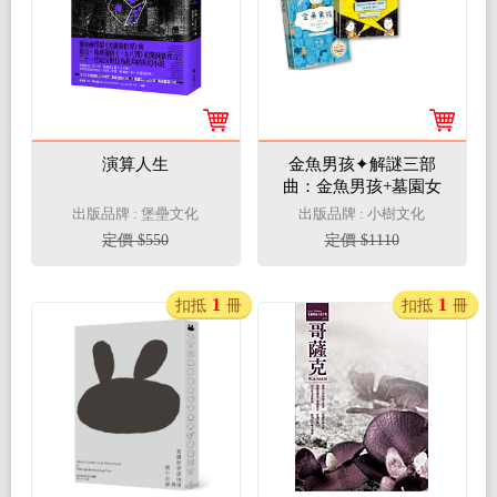
演算人生
金魚男孩✦解謎三部
曲：金魚男孩+墓園女
孩和間諜男孩+骷髏謎
出版品牌 : 堡壘文化
出版品牌 : 小樹文化
團－SEL情緒認知成長
定價 $550
定價 $1110
小說（3冊套書）
1
1
扣抵
冊
扣抵
冊