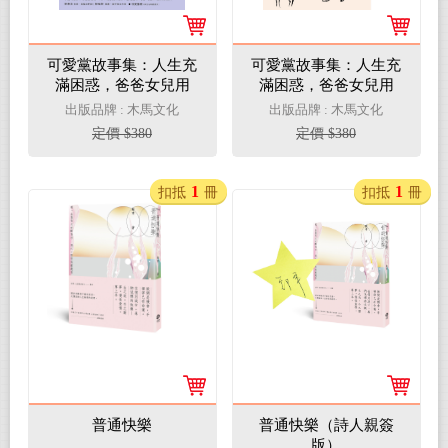
可愛黨故事集：人生充
可愛黨故事集：人生充
滿困惑，爸爸女兒用
滿困惑，爸爸女兒用
「說故事」相互陪伴
「說故事」相互陪伴
出版品牌 : 木馬文化
出版品牌 : 木馬文化
（限量作者親簽版）
定價 $380
定價 $380
1
1
扣抵
冊
扣抵
冊
普通快樂
普通快樂（詩人親簽
版）