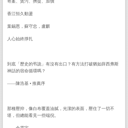
奇案、貪污、擠提、加價
香江恒久動盪
葉錫恩，蘇守忠，盧麒
人心始終掙扎
到底「歷史的弔詭」有沒有出口？有方法打破猶如薛西弗斯
神話的宿命循環嗎？
——陳浩基 • 推薦序
那種壓抑，像白布覆蓋油膩，光潔的表面，壓住了一切不
堪，但總能看見一些端倪。