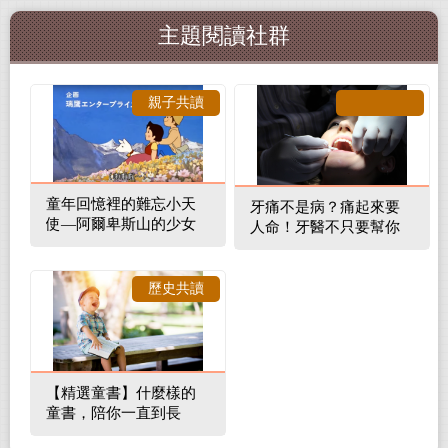
主題閱讀社群
親子共讀
童年回憶裡的難忘小天
牙痛不是病？痛起來要
使—阿爾卑斯山的少女
人命！牙醫不只要幫你
補蛀牙，還要觀察口腔
裡的整體環境
歷史共讀
【精選童書】什麼樣的
童書，陪你一直到長
大！