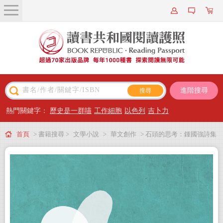
關於我們
近期新書
書籍搜尋
進階搜尋
主題閱讀
熱門關鍵字：
歷史是一群喵
工作細胞
以色列
吉卜力
出版專區
首頁
> 書籍搜尋 >
文學小說
>
華文創作
> 石頭的思考：鍾國強詩集
會員專屬
會員儲值方案