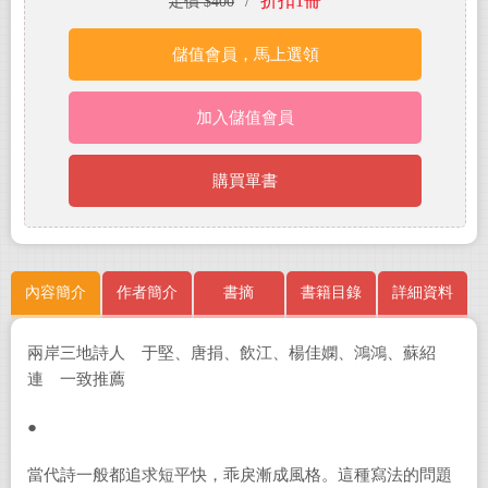
折扣1冊
定價 $400
/
儲值會員，馬上選領
加入儲值會員
購買單書
內容簡介
作者簡介
書摘
書籍目錄
詳細資料
兩岸三地詩人 于堅、唐捐、飲江、楊佳嫻、鴻鴻、蘇紹
連 一致推薦
●
當代詩一般都追求短平快，乖戾漸成風格。這種寫法的問題