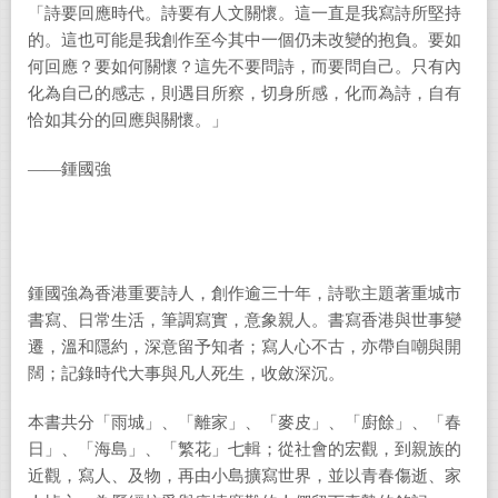
「詩要回應時代。詩要有人文關懷。這一直是我寫詩所堅持
的。這也可能是我創作至今其中一個仍未改變的抱負。要如
何回應？要如何關懷？這先不要問詩，而要問自己。只有內
化為自己的感志，則遇目所察，切身所感，化而為詩，自有
恰如其分的回應與關懷。」
——鍾國強
鍾國強為香港重要詩人，創作逾三十年，詩歌主題著重城市
書寫、日常生活，筆調寫實，意象親人。書寫香港與世事變
遷，溫和隱約，深意留予知者；寫人心不古，亦帶自嘲與開
闊；記錄時代大事與凡人死生，收斂深沉。
本書共分「雨城」、「離家」、「麥皮」、「廚餘」、「春
日」、「海島」、「繁花」七輯；從社會的宏觀，到親族的
近觀，寫人、及物，再由小島擴寫世界，並以青春傷逝、家