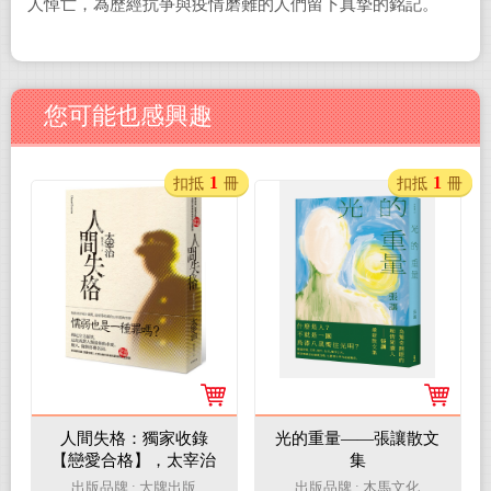
人悼亡，為歷經抗爭與疫情磨難的人們留下真摯的銘記。
您可能也感興趣
1
1
扣抵
冊
扣抵
冊
人間失格：獨家收錄
光的重量——張讓散文
【戀愛合格】，太宰治
集
關於寂寞與愛情的人生
出版品牌 : 大牌出版
出版品牌 : 木馬文化