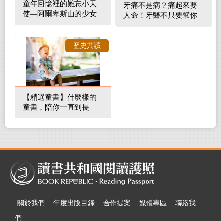
童年回憶裡的難忘小天
牙痛不是病？痛起來要
使—阿爾卑斯山的少女
人命！牙醫不只要幫你
補蛀牙，還要觀察口腔
裡的整體環境
歷史共讀
【精選童書】什麼樣的
童書，陪你一直到長
大！
關於我們
|
年度出版目錄
|
合作提案
|
媒體專區
|
聯絡我
們
|