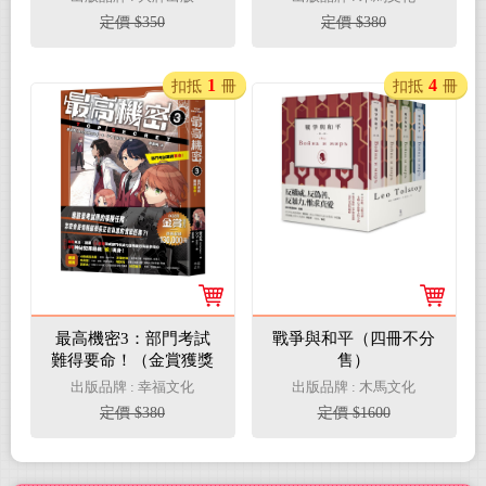
戀語
定價 $350
定價 $380
1
4
扣抵
冊
扣抵
冊
最高機密3：部門考試
戰爭與和平（四冊不分
難得要命！（金賞獲獎
售）
話題作、系列銷售突破
出版品牌 : 幸福文化
出版品牌 : 木馬文化
13萬冊！間諜學園物語
定價 $380
定價 $1600
精彩續集）