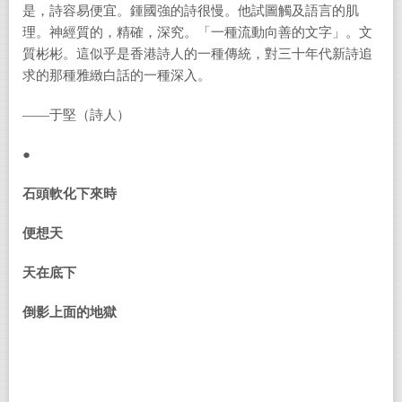
是，詩容易便宜。鍾國強的詩很慢。他試圖觸及語言的肌
理。神經質的，精確，深究。「一種流動向善的文字」。文
質彬彬。這似乎是香港詩人的一種傳統，對三十年代新詩追
求的那種雅緻白話的一種深入。
——于堅（詩人）
●
石頭軟化下來時
便想天
天在底下
倒影上面的地獄