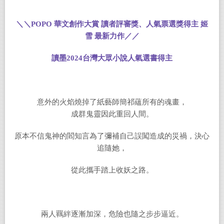
＼＼
POPO
華文創作大賞 讀者評審獎、人氣票選獎得主 姬
雪 最新力作／／
讀墨
2024
台灣大眾小說人氣選書得主
意外的火焰燒掉了紙藝師簡祁蘊所有的魂畫，
成群鬼靈因此重回人間。
原本不信鬼神的閻知言為了彌補自己誤闖造成的災禍，決心
追隨她，
從此攜手踏上收妖之路。
兩人羈絆逐漸加深，危險也隨之步步逼近。