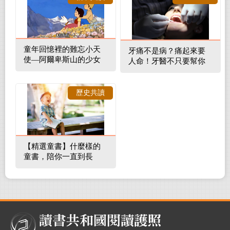
童年回憶裡的難忘小天
牙痛不是病？痛起來要
使—阿爾卑斯山的少女
人命！牙醫不只要幫你
補蛀牙，還要觀察口腔
裡的整體環境
歷史共讀
【精選童書】什麼樣的
童書，陪你一直到長
大！