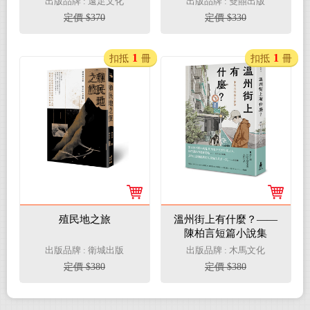
出版品牌 : 遠足文化
出版品牌 : 雙囍出版
定價 $370
定價 $330
1
1
扣抵
冊
扣抵
冊
殖民地之旅
溫州街上有什麼？——
陳柏言短篇小說集
出版品牌 : 衛城出版
出版品牌 : 木馬文化
定價 $380
定價 $380