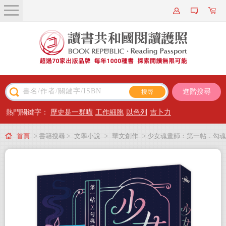
關於我們
近期新書
書籍搜尋
進階搜尋
主題閱讀
熱門關鍵字：
歷史是一群喵
工作細胞
以色列
吉卜力
出版專區
首頁
> 書籍搜尋 >
文學小說
>
華文創作
> 少女魂畫師：第一帖．勾魂
會員專屬
羅剎
會員儲值方案