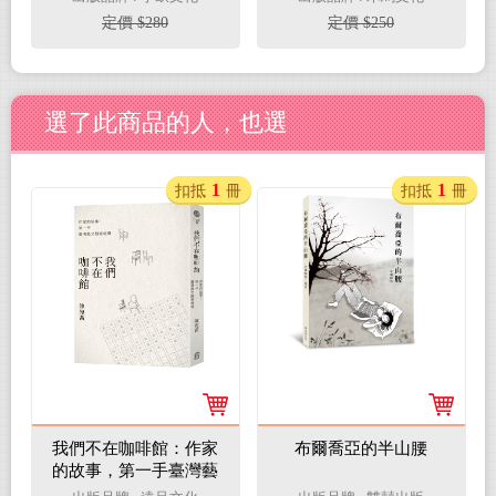
考題解題必讀：閱讀理
定價 $280
定價 $250
解題×分類題庫×詳解
☆隨書另附解答本
☆（兩冊不分售）
選了此商品的人，也選
1
1
扣抵
冊
扣抵
冊
我們不在咖啡館：作家
布爾喬亞的半山腰
的故事，第一手臺灣藝
文觀察報導