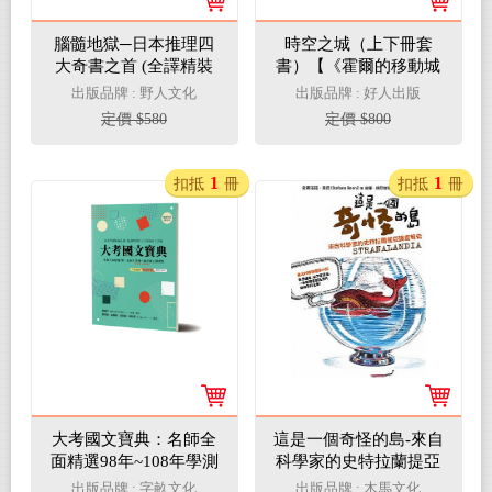
腦髓地獄─日本推理四
時空之城（上下冊套
大奇書之首 (全譯精裝
書）【《霍爾的移動城
版)
堡》原作者另一部時空
出版品牌 : 野人文化
出版品牌 : 好人出版
穿越的冒險小說，台灣
定價 $580
定價 $800
首度出版】
1
1
扣抵
冊
扣抵
冊
大考國文寶典：名師全
這是一個奇怪的島-來自
面精選98年~108年學測
科學家的史特拉蘭提亞
+指考國文選擇題 素養
調查報告
出版品牌 : 字畝文化
出版品牌 : 木馬文化