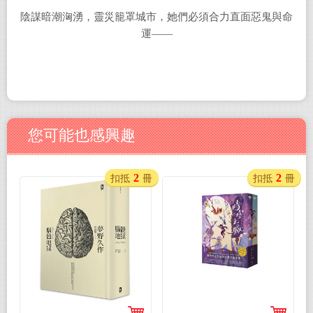
陰謀暗潮洶湧，靈災籠罩城市，她們必須合力直面惡鬼與命
運——
您可能也感興趣
2
2
扣抵
冊
扣抵
冊