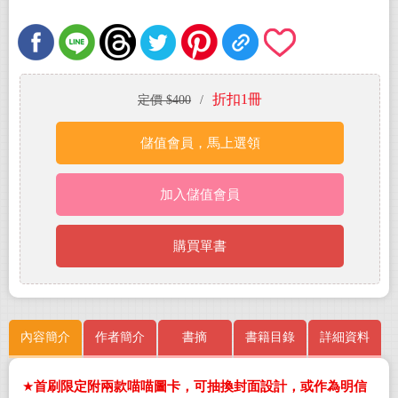
折扣1冊
定價 $400
/
儲值會員，馬上選領
加入儲值會員
購買單書
內容簡介
作者簡介
書摘
書籍目錄
詳細資料
★
首刷限定附兩款喵喵圖卡，可抽換封面設計，或作為明信