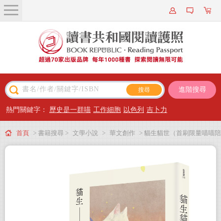
關於我們
近期新書
書籍搜尋
進階搜尋
主題閱讀
熱門關鍵字：
歷史是一群喵
工作細胞
以色列
吉卜力
出版專區
首頁
> 書籍搜尋 >
文學小說
>
華文創作
> 貓生貓世（首刷限量喵喵陪
會員專屬
你雙封面版）
會員儲值方案