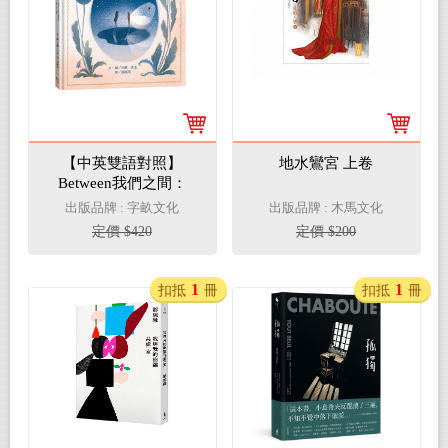
【中英雙語對照】
地水鸞宮 上卷
Between我們之間：
Little Secrets of
出版品牌 : 字畝文化
出版品牌 : 木馬文化
Relationships
定價 $420
定價 $200
1
1
扣抵
冊
扣抵
冊