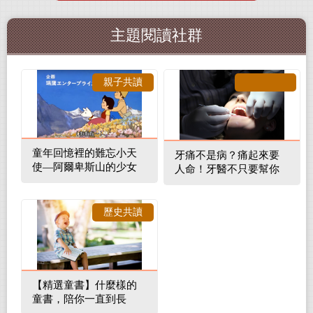
主題閱讀社群
親子共讀
童年回憶裡的難忘小天
牙痛不是病？痛起來要
使—阿爾卑斯山的少女
人命！牙醫不只要幫你
補蛀牙，還要觀察口腔
裡的整體環境
歷史共讀
【精選童書】什麼樣的
童書，陪你一直到長