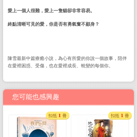
愛上一個人很難，愛上一隻貓卻非常容易。
終點清晰可見的愛，你是否有勇氣奮不顧身？
陳雪最新中篇療癒小說，為心有所愛的你說一個故事，陪伴
在愛裡困惑、受傷，也在愛裡成長、蛻變的每個你。
您可能也感興趣
1
1
扣抵
冊
扣抵
冊