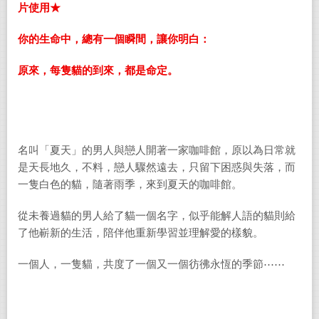
片使用★
你的生命中，總有一個瞬間，讓你明白：
原來，每隻貓的到來，都是命定。
名叫「夏天」的男人與戀人開著一家咖啡館，原以為日常就
是天長地久，不料，戀人驟然遠去，只留下困惑與失落，而
一隻白色的貓，隨著雨季，來到夏天的咖啡館。
從未養過貓的男人給了貓一個名字，似乎能解人語的貓則給
了他嶄新的生活，陪伴他重新學習並理解愛的樣貌。
一個人，一隻貓，共度了一個又一個彷彿永恆的季節⋯⋯