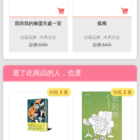
我與我的幽靈共處一室
孤獨
出版品牌 : 木馬文化
出版品牌 : 木馬文化
定價 $380
定價 $450
選了此商品的人，也選
1
2
扣抵
冊
扣抵
冊