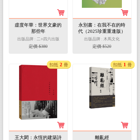
虛度年華：世界文豪的
永別書：在我不在的時
那些年
代（2025珍重重逢版）
出版品牌 : 二○四六出版
出版品牌 : 木馬文化
定價 $380
定價 $520
2
1
扣抵
冊
扣抵
冊
王大閎：永恆的建築詩
離亂經