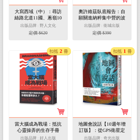
大寫西域（中）：尋訪
奧許維茲臥底報告：自
絲路北道11國、蔥嶺10
願關進納粹集中營的波
國，看大宛、龜茲、疏
蘭英雄
出版品牌 : 野人文化
出版品牌 : 衛城出版
勒等古國傳奇
定價 $620
定價 $390
2
1
扣抵
冊
扣抵
冊
當大腦成為戰場：抵抗
地圖會說話【10週年增
心靈操弄的生存手冊
訂版】：從GPS衛星定
（從冷戰到社群戰，我
位到智慧手機地圖，不
出版品牌 : 好人出版
出版品牌 : 奇光出版