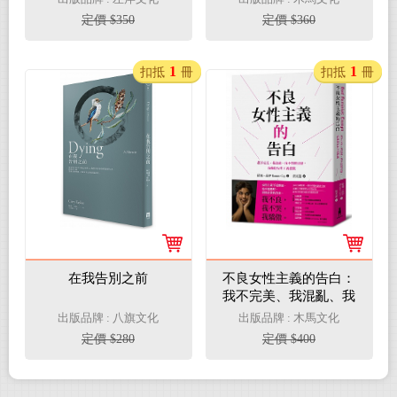
療突破的現場故事
定價 $350
定價 $360
1
1
扣抵
冊
扣抵
冊
在我告別之前
不良女性主義的告白：
我不完美、我混亂、我
不怕被討厭，我擁抱女
出版品牌 : 八旗文化
出版品牌 : 木馬文化
性主義標籤
定價 $280
定價 $400