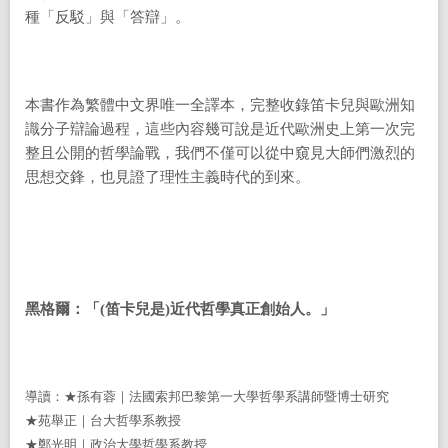
種「反駁」與「答辯」。
本書作為繁體中文界唯一全譯本，完整收錄笛卡兒與歐洲知
識分子辯論過程，這些內容幾可說是近代歐洲史上第一次完
整且公開的哲學論戰，我們不僅可以從中窺見大師們激烈的
思想交鋒，也見證了理性主義時代的到來。
黑格爾：「(笛卡兒是)近代哲學真正創始人。」
導讀：★孫有蓉｜法國索邦巴黎第一大學哲學系講師暨博士研究
★苑舉正｜台大哲學系教授
★鄭光明｜政治大學哲學系教授