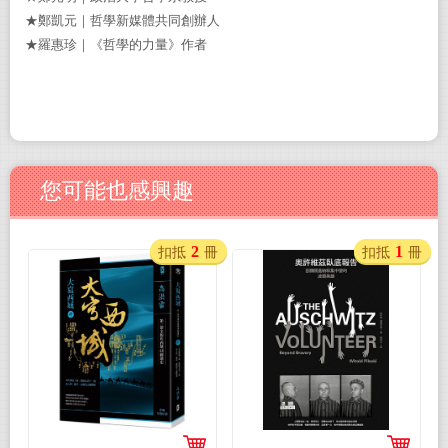
★鄭凱元｜哲學新媒體共同創辦人
★羅惠珍｜《哲學的力量》作者
您可能也感興趣
2
1
扣抵
冊
扣抵
冊