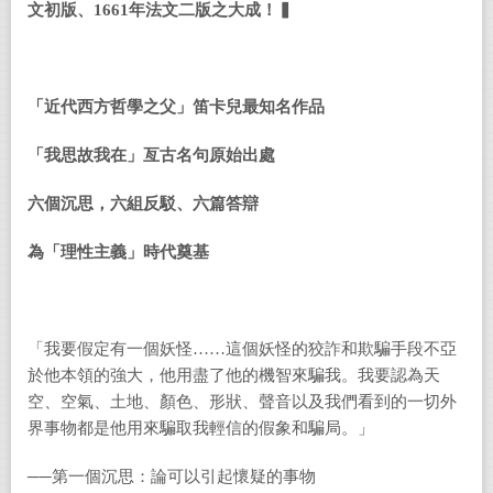
文初版、1661年法文二版之大成！▍
「近代西方哲學之父」笛卡兒最知名作品
「我思故我在」亙古名句原始出處
六個沉思，六組反駁、六篇答辯
為「理性主義」時代奠基
「我要假定有一個妖怪……這個妖怪的狡詐和欺騙手段不亞
於他本領的強大，他用盡了他的機智來騙我。我要認為天
空、空氣、土地、顏色、形狀、聲音以及我們看到的一切外
界事物都是他用來騙取我輕信的假象和騙局。」
──第一個沉思：論可以引起懷疑的事物