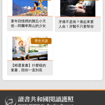
童年回憶裡的難忘小天
牙痛不是病？痛起來要
使—阿爾卑斯山的少女
人命！牙醫不只要幫你
補蛀牙，還要觀察口腔
裡的整體環境
歷史共讀
【精選童書】什麼樣的
童書，陪你一直到長
大！