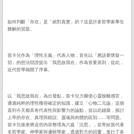
如何判斷「存在」是「絕對真實」的？這是許多哲學家畢生
難解的習題。
笛卡兒作為「理性主義」代表人物，首先以「應該要懷疑一
切」的想法辯證提出「我思故我在」作為首要原則，從此，
近代哲學揭開了序幕。
以「我思故我在」為出發點，笛卡兒力圖使心靈脫離感官，
通過純粹的理性獲得確定的知識，建立「心物二元論」這個
直到今天都具有代表性與影響力的論點，並以此鋪展，探討
上帝的存在、真理與錯誤、靈魂與肉體的區別……等問題。
笛卡兒後來將這些內容整理為六篇「沉思」，並寄給當代著
名哲學家、神學家與邏輯學家，透過對方的回覆，進行了各