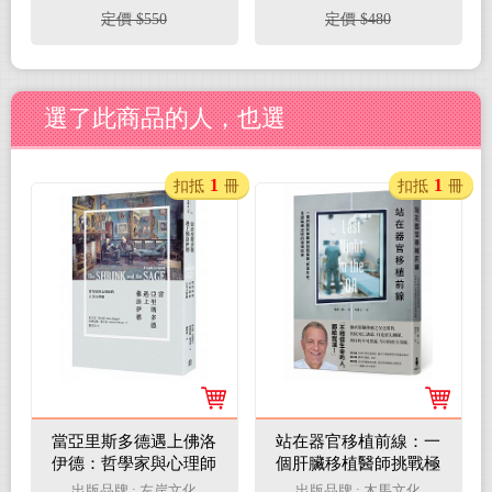
們真的比過去更自由
可不知的地理資訊應用
定價 $550
定價 $480
嗎？）
（二版）
選了此商品的人，也選
1
1
扣抵
冊
扣抵
冊
當亞里斯多德遇上佛洛
站在器官移植前線：一
伊德：哲學家與心理師
個肝臟移植醫師挑戰極
的人生小客廳
限、修復生命、見證醫
出版品牌 : 左岸文化
出版品牌 : 木馬文化