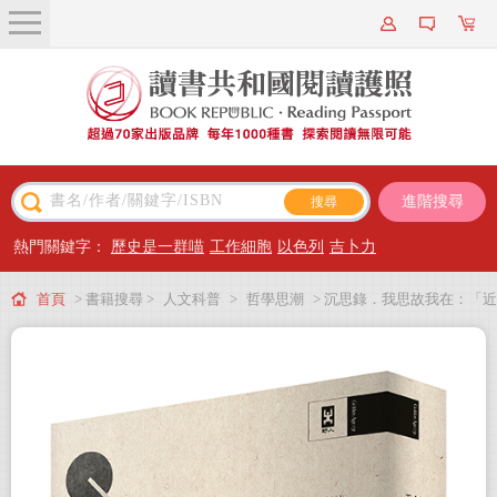
關於我們
近期新書
書籍搜尋
進階搜尋
主題閱讀
熱門關鍵字：
歷史是一群喵
工作細胞
以色列
吉卜力
出版專區
首頁
> 書籍搜尋 >
人文科普
>
哲學思潮
> 沉思錄．我思故我在：「近
會員專屬
代哲學之父」笛卡兒第一哲學代表作（名家全譯本│經典重版）
會員儲值方案