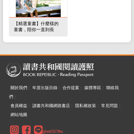
【精選童書】什麼樣的
童書，陪你一直到長
大！
關於我們
|
年度出版目錄
|
合作提案
|
媒體專區
|
聯絡我
們
|
會員權益
|
讀書共和國網路書店
|
隱私權政策
|
常見問題
|
網站地圖
@otf3170w