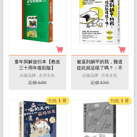
童年與解放衍本【教改
被逼到躺平的我，難道
三十周年復刻版】
從此就這樣了嗎？：不
盲目樂觀、不放大絕
出版品牌 : 左岸文化
出版品牌 : 方舟文化
望，韓國N拋世代青年
定價 $480
定價 $360
與你一同拆解無力感，
找到度過一天的力量
1
1
扣抵
冊
扣抵
冊