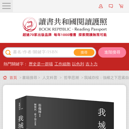
關於我們
近期新書
書籍搜尋
進階搜尋
主題閱讀
熱門關鍵字：
歷史是一群喵
工作細胞
以色列
吉卜力
出版專區
首頁
> 書籍搜尋 >
人文科普
>
哲學思潮
> 我城存歿：強權之下思索自
會員專屬
由
會員儲值方案