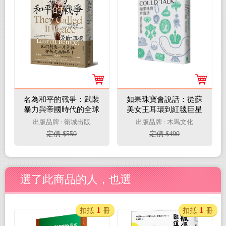
名為和平的戰爭：武裝
如果珠寶會說話：從蘇
暴力與帝國時代的全球
美女王耳環到紅毯巨星
秩序
胸針，七種首飾的歷史
出版品牌 : 衛城出版
出版品牌 : 木馬文化
趣聞與時尚故事
定價 $550
定價 $490
選了此商品的人，也選
1
1
扣抵
冊
扣抵
冊