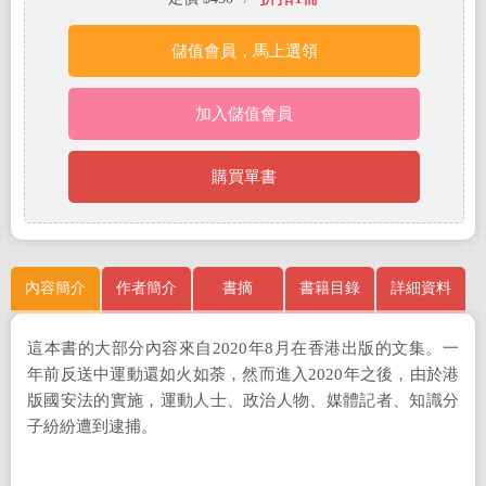
儲值會員，馬上選領
加入儲值會員
購買單書
內容簡介
作者簡介
書摘
書籍目錄
詳細資料
這本書的大部分內容來自
2020
年
8
月在香港出版的文集。一
年前反送中運動還如火如荼，然而進入
2020
年之後，由於港
版國安法的實施，運動人士、政治人物、媒體記者、知識分
子紛紛遭到逮捕。