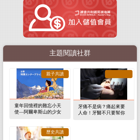
主題閱讀社群
親子共讀
童年回憶裡的難忘小天
牙痛不是病？痛起來要
使—阿爾卑斯山的少女
人命！牙醫不只要幫你
補蛀牙，還要觀察口腔
裡的整體環境
歷史共讀