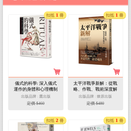
1
1
扣抵
冊
扣抵
冊
儀式的科學: 深入儀式
太平洋戰爭新解：從戰
運作的身體和心理機制
略、作戰、戰術深度解
讀
出版品牌 : 鷹出版
出版品牌 : 燎原出版
定價 $460
定價 $480
2
1
扣抵
冊
扣抵
冊