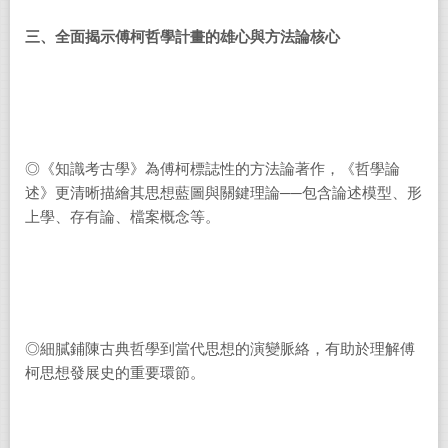
三、全面揭示傅柯哲學計畫的雄心與方法論核心
◎《知識考古學》為傅柯標誌性的方法論著作，《哲學論
述》更清晰描繪其思想藍圖與關鍵理論
──
包含論述模型、形
上學、存有論、檔案概念等。
◎細膩鋪陳古典哲學到當代思想的演變脈絡，有助於理解傅
柯思想發展史的重要環節。