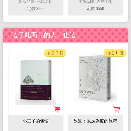
重生，以音符追求和平
出版品牌 : 木馬文化
出版品牌 : 左岸文化
與希望，大提琴家卡薩
定價 $380
定價 $550
爾斯的音樂與人生
選了此商品的人，也選
1
1
扣抵
冊
扣抵
冊
小王子的領悟
故道：以足為度的旅程