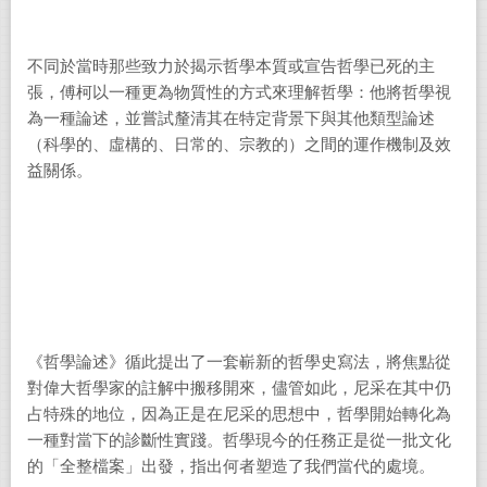
不同於當時那些致力於揭示哲學本質或宣告哲學已死的主
張，傅柯以一種更為物質性的方式來理解哲學：他將哲學視
為一種論述，並嘗試釐清其在特定背景下與其他類型論述
（科學的、虛構的、日常的、宗教的）之間的運作機制及效
益關係。
《哲學論述》循此提出了一套嶄新的哲學史寫法，將焦點從
對偉大哲學家的註解中搬移開來，儘管如此，尼采在其中仍
占特殊的地位，因為正是在尼采的思想中，哲學開始轉化為
一種對當下的診斷性實踐。哲學現今的任務正是從一批文化
的「全整檔案」出發，指出何者塑造了我們當代的處境。