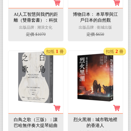
AI人工智慧與我們的距
博物日本： 本草學與江
離（雙冊套書）：科技
戶日本的自然觀
Ｘ愛Ｘ12則奇思妙想＋
出版品牌 : 潮浪文化
出版品牌 : 衛城出版
數位世紀的真實告白
定價 $1070
定價 $650
1
2
扣抵
冊
扣抵
冊
白鳥之歌（三版）：讓
烈火黑潮：城市戰地裡
巴哈無伴奏大提琴組曲
的香港人