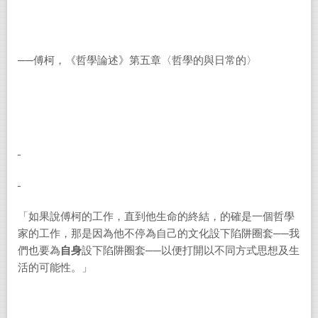
──傅柯，《哲學論述》第五章〈哲學的與日常的〉
「如果說傅柯的工作，直到他生命的終結，的確是一個哲學
家的工作，那是因為他不停為自己的文化設下陷阱圈套──我
們也要為
自身
設下陷阱圈套──以便打開以不同方式思想及生
活的可能性。」