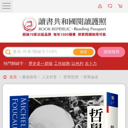
關於我們
近期新書
書籍搜尋
進階搜尋
主題閱讀
熱門關鍵字：
歷史是一群喵
工作細胞
以色列
吉卜力
出版專區
首頁
> 書籍搜尋 >
人文科普
>
哲學思潮
> 哲學論述
會員專屬
會員儲值方案