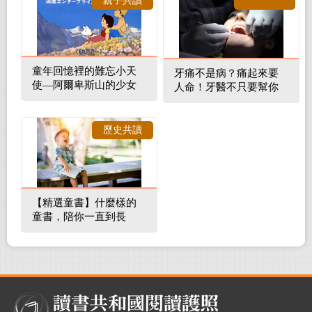
親子共讀
童年回憶裡的難忘小天
牙痛不是病？痛起來要
使—阿爾卑斯山的少女
人命！牙醫不只要幫你
補蛀牙，還要觀察口腔
裡的整體環境
歷史共讀
【精選童書】什麼樣的
童書，陪你一直到長
大！