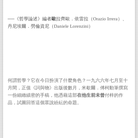
──《哲學論述》編者
歐
拉齊歐．依雷拉（Orazio Irrera）、
丹尼埃爾．勞倫資尼（Daniele Lorenzini）
何謂哲學？它在今日扮演了什麼角色？一九六六年七月至十
月間，正值《詞與物》出版後數月，米歇爾．傅柯動筆撰寫
一份細緻縝密的手稿，他憑藉這部
在他生前未曾
付梓的作
品，試圖回答這個眾說紛紜的命題。