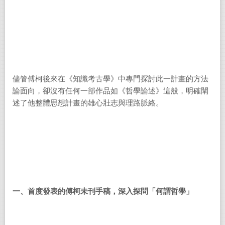
儘管傅柯後來在《知識考古學》中專門探討此一計畫的方法
論面向，卻沒有任何一部作品如《哲學論述》這般，明確闡
述了他整體思想計畫的雄心壯志與理路脈絡。
一、首度發表的傅柯未刊手稿，深入探問「何謂哲學」