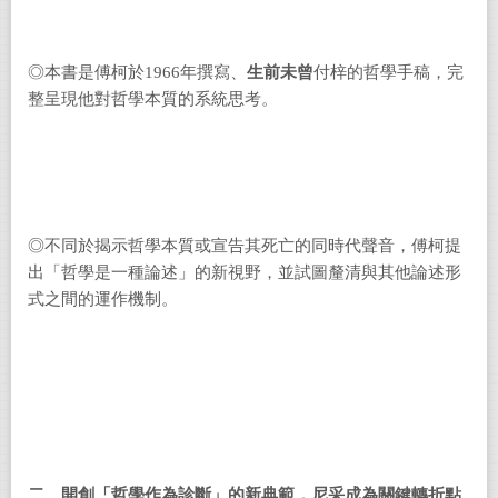
◎本書是傅柯於1966年撰寫、
生前未曾
付梓的哲學手稿，完
整呈現他對哲學本質的系統思考。
◎不同於揭示哲學本質或宣告其死亡的同時代聲音，傅柯提
出「哲學是一種論述」的新視野，並試圖釐清與其他論述形
式之間的運作機制。
二、開創「哲學作為診斷」的新典範，尼采成為關鍵轉折點