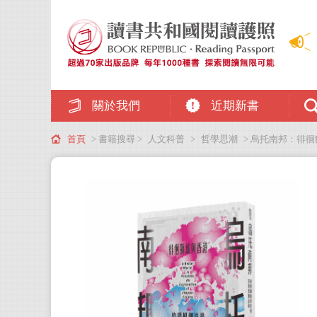
關於我們
近期新書
首頁
> 書籍搜尋 >
人文科普
>
哲學思潮
> 烏托南邦：徘