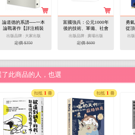
論道德的系譜──一本
富國強兵：公元1000年
勇氣
論戰著作【詳注精裝
後的技術、軍備、社會
從頂
本】
出版品牌 : 大家出版
出版品牌 : 廣場出版
出版
定價 $350
定價 $600
選了此商品的人，也選
1
1
扣抵
冊
扣抵
冊