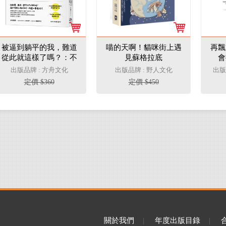
被逼到躺平的我，難道
喵的天啊！貓咪街上遇
再飄
從此就這樣了嗎？：不
見蘇格拉底
會
盲目樂觀、不放大絕
出版品牌 : 方舟文化
出版品牌 : 野人文化
出版
望，韓國N拋世代青年
定價 $360
定價 $450
與你一同拆解無力感，
找到度過一天的力量
關於我們
|
年度出版目錄
|