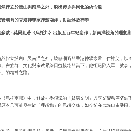
悄然佇立於唐山與南洋之外，脫出傳承與同化的偽命題
坡籍潮裔的香港神學家跨越南洋，對話解放神學
聖多默 ‧ 莫爾鉅著《烏托邦》出版五百年紀念作，新南洋視角的理想
悄然佇立於唐山與南洋之外，坡籍潮裔的香港神學家孟一仁神父，以
像。在族群、文化與宗教界線日益模糊的當下，他拒絕陷入單一敘事
分」的精神之路。
在《烏托南邦》中，解放神學倡議的「貧窮文明」與李光耀秩序情結
場原本只可能發生於「理想鄉」的思想交鋒，如今卻在言論自由受限