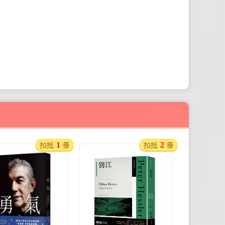
1
2
扣抵
冊
扣抵
冊