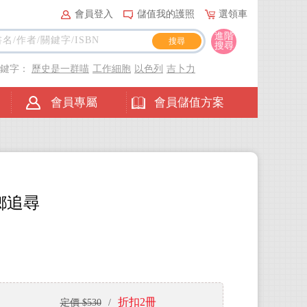
會員登入
儲值我的護照
選領車
進階
搜尋
關鍵字：
歷史是一群喵
工作細胞
以色列
吉卜力
會員專屬
會員儲值方案
鄉追尋
折扣2冊
定價 $530
/