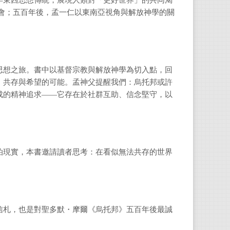
年東西思想傳統，展現人類對「更好世界」的共同渴
會；五百年後，孟一仁以東南亞視角與解放神學的關
譯者
思想之旅。書中以基督宗教與解放神學為切入點，回
、共存與希望的可能。孟神父提醒我們：烏托邦或許
陳慧
成的精神追求——它存在於社群互助、信念堅守，以
政治
情感
泊現實，本書邀請讀者思考：在看似無法共存的世界
信札，也是對聖多默・摩爾《烏托邦》五百年後最誠