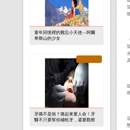
童年回憶裡的難忘小天使—阿爾
卑斯山的少女
牙痛不是病？痛起來要人命！牙
醫不只要幫你補蛀牙，還要觀察
口腔裡的整體環境