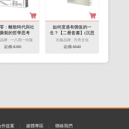
零：離散時代與社
如何度過有價值的一
撕裂的哲學思考
生？【二冊套書】(沉思
錄+論生命之短暫)
品牌 : 一八四一出版
出版品牌 : 方舟文化
定價 $380
定價 $840
合作提案
|
媒體專區
|
聯絡我們
|