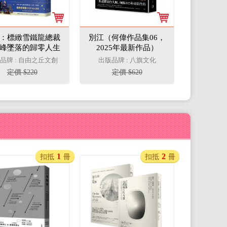
：標緻雪鐵龍總裁
別江（何偉作品集06，
峰墜落的歸零人生
2025年最新作品）
（電影腰帶版）
品牌 : 自由之丘文創
出版品牌 : 八旗文化
定價 $220
定價 $620
1
2
扣抵
冊
扣抵
冊