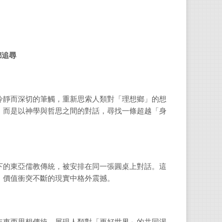
孟一
天主
鄉追尋
榮譽
位。
冷靜而深切的筆觸，重新思索人類對「理想鄉」的想
，而是以神學與哲思之間的對話，尋找一條超越「身
孟一仁
（2015
Wor
係，
下的東亞儒教傳統，被安排在同一張圓桌上對話。這
、價值衝突不斷的現實中格外震撼。
孟一
判性
多元