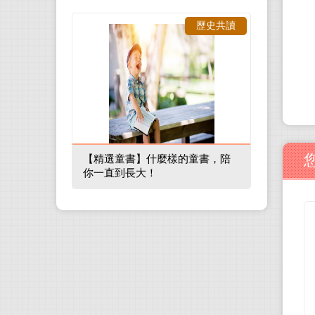
歷史共讀
【精選童書】什麼樣的童書，陪
你一直到長大！