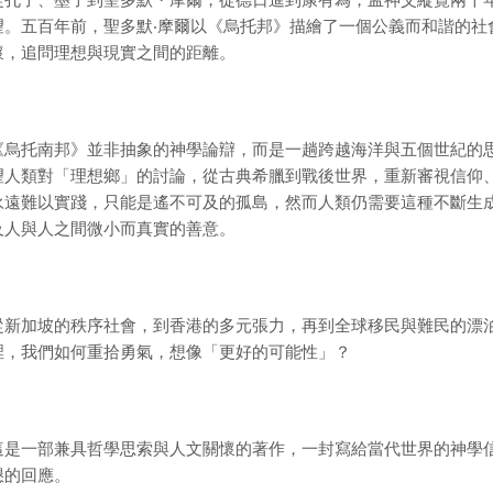
從孔子、墨子到聖多默・摩爾，從德日進到康有為，孟神父縱覽兩千
望。五百年前，聖多默‧摩爾以《烏托邦》描繪了一個公義而和諧的社
懷，追問理想與現實之間的距離。
《烏托南邦》並非抽象的神學論辯，而是一趟跨越海洋與五個世紀的
望人類對「理想鄉」的討論，從古典希臘到戰後世界，重新審視信仰
永遠難以實踐，只能是遙不可及的孤島，然而人類仍需要這種不斷生
及人與人之間微小而真實的善意。
從新加坡的秩序社會，到香港的多元張力，再到全球移民與難民的漂
裡，我們如何重拾勇氣，想像「更好的可能性」？
這是一部兼具哲學思索與人文關懷的著作，一封寫給當代世界的神學
懇的回應。