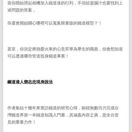
當你開始揹起相機加入鐵道迷的行列，不但絞盡腦汁也要找到上
述問題的答案，
你還會開始關心哪裡可以蒐集限量版的鐵道模型？！
甚至，你決定將熱愛火車的心意昇華為畢生的職責，你會想知道
可以透過哪些管道投身鐵道事業！
鐵道達人鄧志忠現身說法
作者集結十幾年來查訪鐵道的研究心得，鎔鑄無數功力完成台
灣鐵道界第一本鐵道知識入門書，其涵蓋內容之廣，是全台首
見的重量力作！