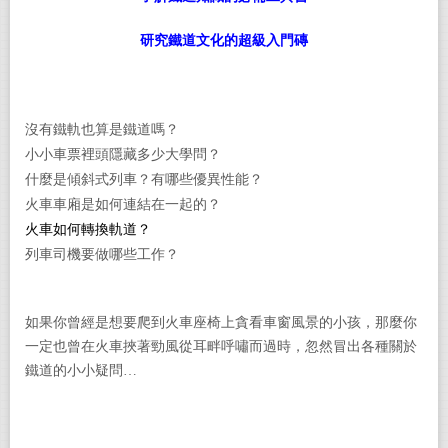
研究鐵道文化的超級入門磚
沒有鐵軌也算是鐵道嗎？
小小車票裡頭隱藏多少大學問？
什麼是傾斜式列車？有哪些優異性能？
火車車廂是如何連結在一起的？
火車如何轉換軌道？
列車司機要做哪些工作？
如果你曾經是想要爬到火車座椅上貪看車窗風景的小孩，那麼你
一定也曾在火車挾著勁風從耳畔呼嘯而過時，忽然冒出各種關於
鐵道的小小疑問…