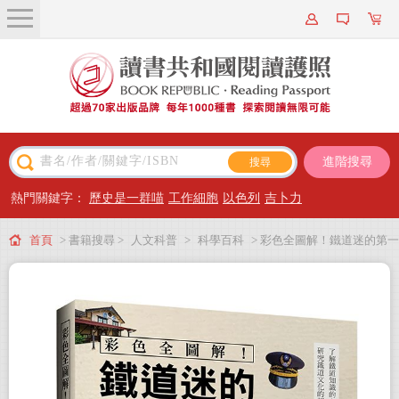
關於我們
近期新書
書籍搜尋
進階搜尋
主題閱讀
熱門關鍵字：
歷史是一群喵
工作細胞
以色列
吉卜力
出版專區
首頁
> 書籍搜尋 >
人文科普
>
科學百科
> 彩色全圖解！鐵道迷的第一
會員專屬
本書(全新修訂版)
會員儲值方案