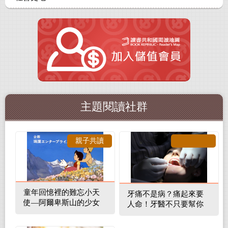
主題閱讀社群
親子共讀
童年回憶裡的難忘小天
牙痛不是病？痛起來要
使—阿爾卑斯山的少女
人命！牙醫不只要幫你
補蛀牙，還要觀察口腔
裡的整體環境