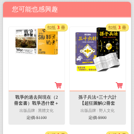
您可能也感興趣
3
3
扣抵
冊
扣抵
冊
戰爭的過去與現在（2
孫子兵法+三十六計
冊套書）戰爭憑什麼＋
【超狂圖解(2冊套
影子戰爭
書)】：一頁式簡報╳全
出版品牌 : 黑體文化
出版品牌 : 野人文化
局思考分析圖(套書加碼
定價 $1100
定價 $900
『思維導引』雙面拉
頁）