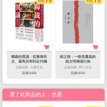
1
1
扣抵
冊
扣抵
冊
獨裁的異議：從雅典民
紙之路：一個老書蟲的
主、羅馬共和到近代獨
紙文明溯源行旅
裁的思辨
出版品牌 : 八旗文化
出版品牌 : 野人文化
定價 $420
定價 $350
選了此商品的人，也選