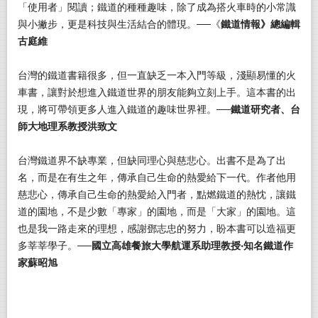
「使用者」閱讀；鐵道的種種趣味，除了成為搭火車時的小常識
與小撇步，更是科技與生活結合的體現。──《
鐵道情報》總編輯
古庭維
台灣的鐵道書籍很多，但一直缺乏一本入門等級，淺顯易懂的火
車書，讓對於想進入鐵道世界的朋友能夠立刻上手。這本書的出
現，將可帶領更多人進入鐵道的趣味世界裡。──
鐵道研究者、台
師大地理系教授洪致文
台灣鐵道界不缺專業，但缺同理心與慈悲心。出書不是為了出
名，而是在有生之年，傳承自己生命的熱愛給下一代。作者他用
慈悲心，傳承自己生命的熱愛給入門者，點燃鐵道的熱忱，讓鐵
道的園地，不是少數「專家」的園地，而是「大家」的園地。這
也是我一路走來的理想，感謝鄧志忠的努力，盼本書可以造福更
多莘莘學子。──
國立高雄餐旅大學航運系助理教授
‧
知名鐵道作
家蘇昭旭