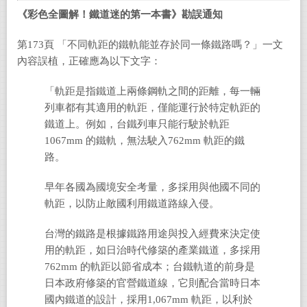
《彩色全圖解！鐵道迷的第一本書》勘誤通知
第173頁 「不同軌距的鐵軌能並存於同一條鐵路嗎？」一文
內容誤植，正確應為以下文字：
「軌距是指鐵道上兩條鋼軌之間的距離，每一輛
列車都有其適用的軌距，僅能運行於特定軌距的
鐵道上。例如，台鐵列車只能行駛於軌距
1067mm
的鐵軌，無法駛入762mm
軌距的鐵
路。
早年各國為國境安全考量，多採用與他國不同的
軌距，以防止敵國利用鐵道路線入侵。
台灣的鐵路是根據鐵路用途與投入經費來決定使
用的軌距，如日治時代修築的產業鐵道，多採用
762mm
的軌距以節省成本；台鐵軌道的前身是
日本政府修築的官營鐵道線，它則配合當時日本
國內鐵道的設計，採用1,067mm
軌距，以利於