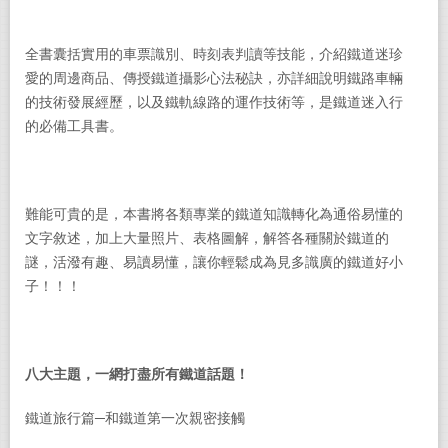
全書囊括實用的車票識別、時刻表判讀等技能，介紹鐵道迷珍
愛的周邊商品、傳授鐵道攝影心法秘訣，亦詳細說明鐵路車輛
的技術發展經歷，以及鐵軌線路的運作技術等，是鐵道迷入行
的必備工具書。
難能可貴的是，本書將各類專業的鐵道知識轉化為通俗易懂的
文字敘述，加上大量照片、表格圖解，解答各種關於鐵道的
謎，活潑有趣、易讀易懂，讓你輕鬆成為見多識廣的鐵道好小
子！！！
八大主題，一網打盡所有鐵道話題！
鐵道旅行篇─和鐵道第一次親密接觸