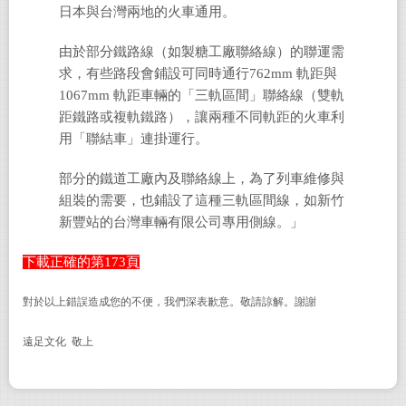
日本與台灣兩地的火車通用。
由於部分鐵路線（如製糖工廠聯絡線）的聯運需
求，有些路段會鋪設可同時通行762mm
軌距與
1067mm
軌距車輛的「三軌區間」聯絡線（雙軌
距鐵路或複軌鐵路），讓兩種不同軌距的火車利
用「聯結車」連掛運行。
部分的鐵道工廠內及聯絡線上，為了列車維修與
組裝的需要，也鋪設了這種三軌區間線，如新竹
新豐站的台灣車輛有限公司專用側線。」
下載正確的第173頁
對於以上錯誤造成您的不便，我們深表歉意。敬請諒解。謝謝
遠足文化 敬上