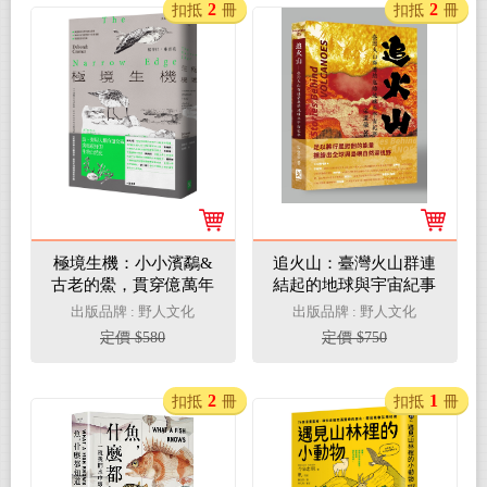
2
2
扣抵
冊
扣抵
冊
極境生機：小小濱鷸&
追火山：臺灣火山群連
古老的鱟，貫穿億萬年
結起的地球與宇宙紀事
的生態史詩 【《寂靜的
出版品牌 : 野人文化
出版品牌 : 野人文化
春天》繼承者‧囊括多項
定價 $580
定價 $750
環境寫作大獎】
2
1
扣抵
冊
扣抵
冊