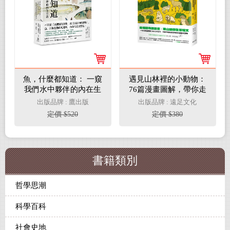
魚，什麼都知道： 一窺
遇見山林裡的小動物：
我們水中夥伴的內在生
76篇漫畫圖解，帶你走
活
進充滿驚奇的里山，輕
出版品牌 : 鷹出版
出版品牌 : 遠足文化
鬆吸收生態知識
定價 $520
定價 $380
書籍類別
哲學思潮
科學百科
社會史地