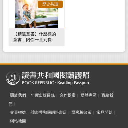
歷史共讀
【精選童書】什麼樣的
童書，陪你一直到長
大！
關於我們
|
年度出版目錄
|
合作提案
|
媒體專區
|
聯絡我
們
|
會員權益
|
讀書共和國網路書店
|
隱私權政策
|
常見問題
|
網站地圖