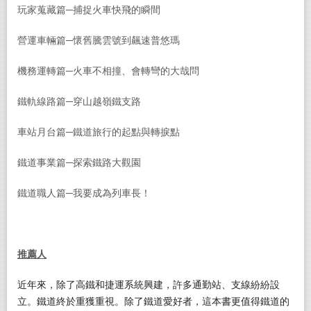
玩家蒐藏篇─捕捉火車快飛的瞬間
營運車輛篇─懷舊騰雲號到飆速普悠瑪
機務運轉篇─火車不相撞、會轉彎的大哉問
鐵軌線路篇─穿山越嶺鐵支路
車站月台篇─鐵道旅行的起點與轉捩點
鐵道事業篇─探索鐵路大觀園
鐵道職人篇─我要成為列車長！
推薦人
近年來，除了高鐵和捷運系統興建，許多通勤站、支線紛紛設
立。鐵道終於重獲重視。除了鐵道愛好者，這本書更值得鐵道的