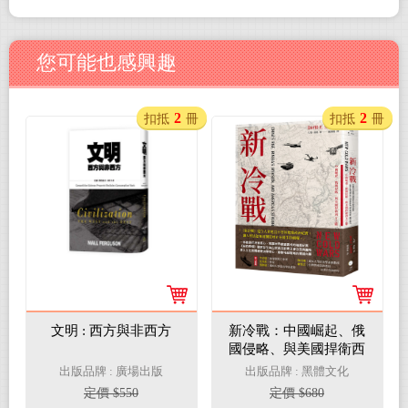
您可能也感興趣
2
2
扣抵
冊
扣抵
冊
文明 : 西方與非西方
新冷戰：中國崛起、俄
國侵略、與美國捍衛西
方之戰
出版品牌 : 廣場出版
出版品牌 : 黑體文化
定價 $550
定價 $680