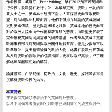
作者彼得．威爾汀（Peter Wilding）早在2012預言若英國舉
行公投，脫歐勢在必行，並且為最早定義「脫歐」一詞的重
要人士之一。英國本土經濟下滑，大眾媒體更向來敵視歐
盟；對法國與比利時而言，他們不但排斥所謂的英國認同，
更對英國傳統、歷史與需求嗤之以鼻。英國本地的歷史向來
對於歐洲大陸全面合作抱持著遲疑的態度，而歐盟更代表了
完全無視英國認同與需求的國際聯盟。作者身為英國工黨前
歐洲事務部長對英國與歐洲關係理解甚深，也是少數預言脫
歐準確並且提出精確論據的政治人物，此書在脫歐公投前成
為反對脫歐的親歐派的必讀指南，更在脫歐成真後，成了理
解此風暴醞釀初始的解答。
論據豐富，白話易懂，從政治、文化、歷史、媒體等多重角
度解析脫歐公投的結果。
本書特色
穿透數個英國領導者治下的英國對外態度，
以及不同領導者所規劃的對歐事務與制策間的統整與競合。