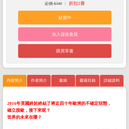
折扣1冊
定價 $340
/
缺貨中
加入儲值會員
購買單書
內容簡介
作者簡介
書摘
書籍目錄
詳細資料
2016年英國終於終結了將近四⼗年歐洲的不確定狀態，
確立脫歐，接下來呢？
世界的未來在哪？