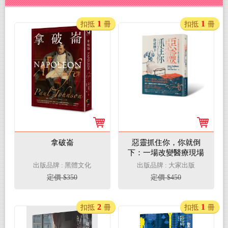
1
1
扣抵
冊
扣抵
冊
拿破崙
惡靈抓住你，你就倒
下：一場改變醫療現場
的跨文化醫病衝突
出版品牌 : 黑體文化
出版品牌 : 大家出版
（《黎亞》新版）
定價 $350
定價 $450
2
1
扣抵
冊
扣抵
冊