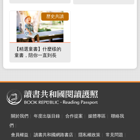
補蛀牙，還要觀察口腔
裡的整體環境
歷史共讀
【精選童書】什麼樣的
童書，陪你一直到長
大！
關於我們
|
年度出版目錄
|
合作提案
|
媒體專區
|
聯絡我
們
|
會員權益
|
讀書共和國網路書店
|
隱私權政策
|
常見問題
|