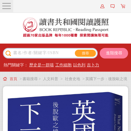
關於我們
近期新書
書籍搜尋
進階搜尋
主題閱讀
熱門關鍵字：
歷史是一群喵
工作細胞
以色列
吉卜力
出版專區
首頁
> 書籍搜尋 >
人文科普
>
社會史地
> 英國下一步：後脫歐之境
會員專屬
會員儲值方案