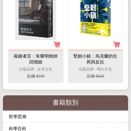
敲鐘者言：朱耀明牧師
堅韌小鎮：烏克蘭的生
回憶錄
死與反抗
出版品牌 : 左岸文化
出版品牌 : 明白文化
定價 $550
定價 $420
書籍類別
哲學思潮
科學百科