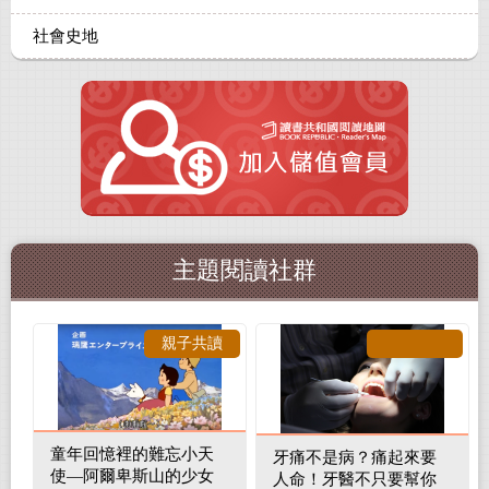
社會史地
主題閱讀社群
親子共讀
童年回憶裡的難忘小天
牙痛不是病？痛起來要
使—阿爾卑斯山的少女
人命！牙醫不只要幫你