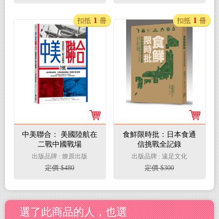
1
1
扣抵
冊
扣抵
冊
中美聯合： 美國陸航在
食鮮限時批：日本食通
二戰中國戰場
信挑戰全記錄
出版品牌 : 燎原出版
出版品牌 : 遠足文化
定價 $480
定價 $300
選了此商品的人，也選