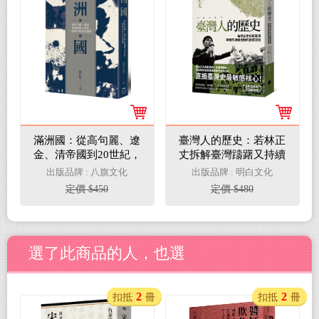
滿洲國：從高句麗、遼
臺灣人的歷史：若林正
金、清帝國到20世紀，
丈拆解臺灣躊躇又持續
一部歷史和民族發明
變動的國族認同
出版品牌 : 八旗文化
出版品牌 : 明白文化
定價 $450
定價 $480
選了此商品的人，也選
2
2
扣抵
冊
扣抵
冊