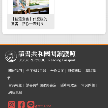
【精選童書】什麼樣的
童書，陪你一直到長
大！
關於我們
|
年度出版目錄
|
合作提案
|
媒體專區
|
聯絡我
們
|
會員權益
|
讀書共和國網路書店
|
隱私權政策
|
常見問題
|
網站地圖
@otf3170w