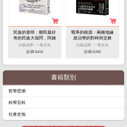
民族的發明：鄉民最好
戰爭的根源：兩種地緣
奇的民族大哉問，阿姨
政治學的對峙與交鋒
一次說清楚（劉仲敬．
出版品牌 : 一卷文化
出版品牌 : 一卷文化
通俗阿姨學02）
定價 $450
定價 $380
書籍類別
哲學思潮
科學百科
社會史地