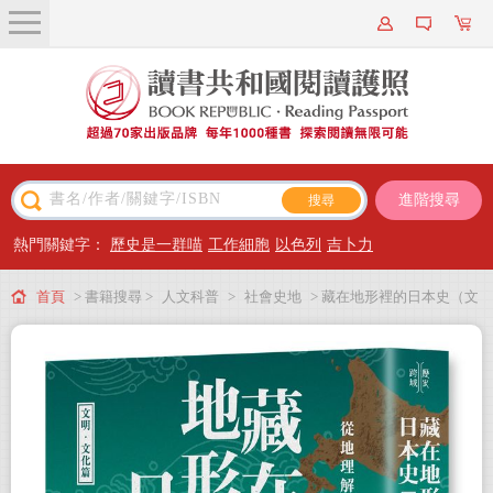
關於我們
近期新書
書籍搜尋
進階搜尋
主題閱讀
熱門關鍵字：
歷史是一群喵
工作細胞
以色列
吉卜力
出版專區
首頁
> 書籍搜尋 >
人文科普
>
社會史地
> 藏在地形裡的日本史（文
會員專屬
明．文化篇）：從地理解開日本史的謎團
會員儲值方案