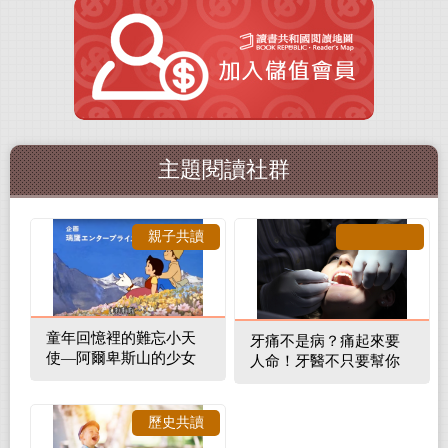
主題閱讀社群
親子共讀
童年回憶裡的難忘小天
牙痛不是病？痛起來要
使—阿爾卑斯山的少女
人命！牙醫不只要幫你
補蛀牙，還要觀察口腔
裡的整體環境
歷史共讀