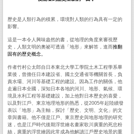
歷史是人類行為的積累，環境對人類的行為具有一定的
影響。
這是一本令人興味盎然的書，從地理的角度來審視歷
史，人類文明的奧祕可透過「地形」來解答，進而
推翻
固有的歷史概念。
作者竹村公太郎自日本東北大學工學院土木工程學系畢
業後，曾擔任日本建設省、國土交通省等機關首長，負
責水壩、河川等基礎工程的建設。因為工作的關係，他
走遍日本全國，深知日本各地的河川、地形、氣候、環
境及水利工程等基礎建設，加上他對日本歷史的喜愛，
以及對江戶、東京地理地形的熟悉，從
2005
年起陸續發
表以「地形」為主軸，探討「歷史、文明、文化」的文
章與書籍。他不僅是江戶、東京歷史與地形地理的研究
迷，也是江戶時代後期浮世繪名畫家歌川廣重的死忠粉
絲，廣重的浮世繪因此常成為他解讀江戶歷史地景的重