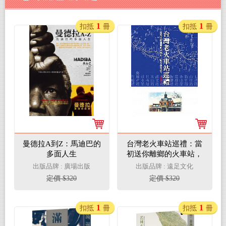
1
1
扣抵
冊
扣抵
冊
曼德拉A到Z：馬迪巴的
台灣老火車站巡禮：當
多面人生
初送你離鄉的火車站，
如今還在嗎？
出版品牌 : 廣場出版
出版品牌 : 遠足文化
定價 $320
定價 $320
1
1
扣抵
冊
扣抵
冊