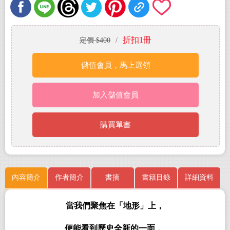
折扣1冊
定價 $400
/
儲值會員，馬上選領
加入儲值會員
購買單書
內容簡介
作者簡介
書摘
書籍目錄
詳細資料
當我們聚焦在「地形」上，
便能看到歷史全新的一面
。