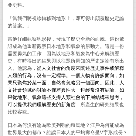
要史料。
「當我們將視線轉移到地形上，即可得出顛覆歷史定論
的答案。」
當他仔細觀察地形後，發現了歷史全新的面貌。這份驚
訝成為他重新觀察日本地形和氣象的原動力。這是一份
需要勇氣的工作，因為以地形和氣象為中心來解讀歷
史，有時得出的結果與以往眾所周知的歷史定論有所出
入。他認為，
從人文社會的角度來闡述歷史事件或解釋
人類的行為，沒有一定標準。一個人物有許多面向，如
果只聚焦於某一面，自然會忽略另一個面向。因此，人
文社會領域的討論不僅差異性大，也經常沒有結論。如
果從地形、氣象這些支撐人類社會的下層結構來思考，
可以提供我們理解歷史的新角度
，所產生的研究結果也
比較客觀。
日本為何沒有淪為歐美列強的殖民地？江戶為何能成為
世界最大的都市？誰讓日本人的平均壽命呈
V
字形成長？