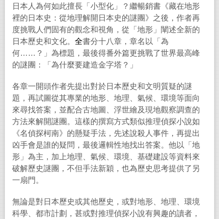
日本人為何如此擅長「小型化」？繼暢銷書《藏在地形
裡的日本史：從地理解開日本史的謎團》之後，作者再
度挑戰人們固有的觀念和視角，從「地形」闡述全新的
日本歷史和文化。
全
書分十八章，章名以「為
何
……
？」為標題，最後得番外篇更挑戰了世界最高峰
的謎團：「為什麼要建造金字塔？」
各章一開頭作者先提出對於日本歷史和文明質疑的謎
題，再試圖從其專業的地形、地理、氣候、環境等面向
來尋找答案，並配合古地圖、浮世繪及現地觀察調查的
方法來解開謎團。這樣的撰寫方式類似推理偵探小說如
《名偵探柯南》的懸疑手法，先述說殺人事件，再提出
凶手會是誰的疑問，最後邏輯性地找出答案。他以「地
形」為主，加上地理、氣候、環境、基礎建設等資料來
破解歷史謎團，不但手法新穎，也為歷史思考提供了另
一扇門。
無論是對日本歷史或其他歷史，或對地形、地理、環境
科學、都市計劃，甚或對推理偵探小說有興趣的讀者，