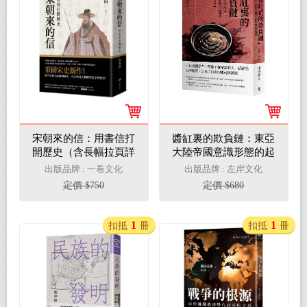
宋朝來的信：用書信打
醬缸裏的欺負鏈：東亞
開歷史（含長幅拉頁詳
大陸帝國意識形態的起
現「全書人物關係圖，
源【上古到近世】
出版品牌 : 一卷文化
出版品牌 : 左岸文化
人物生卒年及信札索
定價 $750
定價 $680
引，歷史事件對照
表」）（平裝版）
1
1
扣抵
冊
扣抵
冊