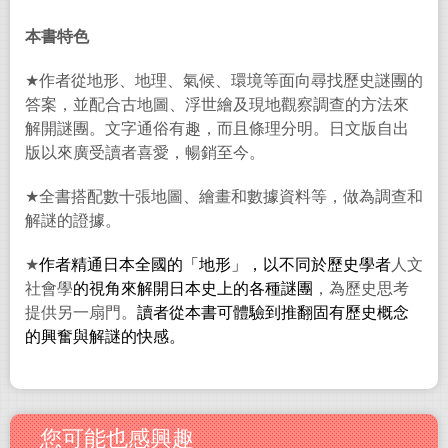
本書特色
★
作者從地形、地理、氣候、環境等面向尋找歷史謎團的
答案，並配合古地圖、浮世繪及現地觀察調查的方法來
解開謎團。文字通俗有趣，而且條理分明。日文版自出
版以來廣受讀者喜愛，暢銷至今。
★
全書搭配數十張地圖、繪畫和數據資料等，做為調查和
解謎的證據。
★
作者精通日本全國的「地形」，以不同於歷史學者
人文
社會學
的視角來解開日本史上的各種謎團
，為歷史思考
提供另一扇門。
讀者從本書可體驗到推翻固有歷史概念
的興奮與解謎的快感。
您可能也感興趣