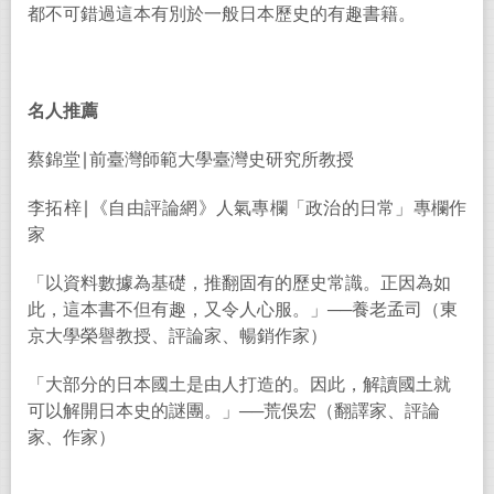
都不可錯過這本有別於一般日本歷史的有趣書籍。
名人推薦
蔡錦堂
∣
前臺灣師範大學臺灣史研究所教授
李拓梓
∣
《自由評論網》人氣專欄「政治的日常」專欄作
家
「以資料數據為基礎，推翻固有的歷史常識。正因為如
此，這本書不但有趣，又令人心服。」
──
養老孟司（東
京大學榮譽教授、評論家、暢銷作家）
「大部分的日本國土是由人打造的。因此，解讀國土就
可以解開日本史的謎團。」
──
荒俁宏（翻譯家、評論
家、作家）