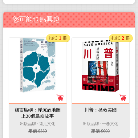
您可能也感興趣
1
2
扣抵
冊
扣抵
冊
幽靈島嶼：浮沉於地圖
川普：拯救美國
上30個島嶼故事
出版品牌 : 遠足文化
出版品牌 : 一卷文化
定價 $380
定價 $600