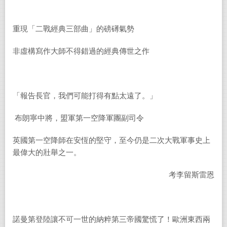
重現「二戰經典三部曲」的磅礡氣勢
非虛構寫作大師不得錯過的經典傳世之作
「報告長官，我們可能打得有點太遠了。」
布朗寧中將，盟軍第一空降軍團副司令
英國第一空降師在安恆的堅守，至今仍是二次大戰軍事史上
最偉大的壯舉之一。
考李留斯雷恩
諾曼第登陸讓不可一世的納粹第三帝國驚慌了！歐洲東西兩