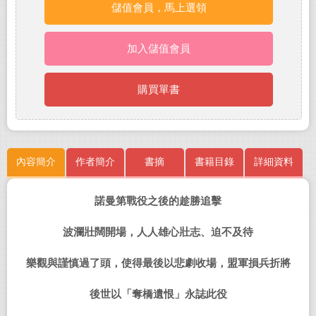
儲值會員，馬上選領
加入儲值會員
購買單書
內容簡介
作者簡介
書摘
書籍目錄
詳細資料
諾曼第戰役之後的趁勝追擊
波瀾壯闊開場，人人雄心壯志、迫不及待
樂觀與謹慎過了頭，使得最後以悲劇收場，盟軍損兵折將
後世以「奪橋遺恨」永誌此役