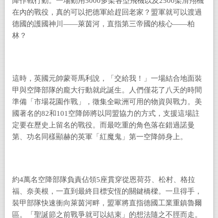
降作戰行動。一場動用5000多架各型飛機以及2500架滑翔機
在內的戰役，真的可以把德軍給趕回老家？盟軍就可以渡過
德國的護國神川――萊茵河，直指第三帝國的核心――柏
林？
這時，英國元帥蒙哥馬利說，「交給我！」一場結合地面裝
甲與空降部隊的龐大行動就此誕生。人們僅花了八天的時間
準備「市場花園作戰」，徵集全歐洲可用的物資與戰力。美
國著名的
82
和
101
空降師將以同盟協力的方式，支援這場註
定要在歷史上留名的戰役。而最吃重的角色落在錯過諾曼
第、功名同樣顯赫的英軍「紅魔鬼」第一空降師身上。
約
4
萬名空降部隊負責佔領
5
座貫穿從恩荷芬、松村、格拉
福、奈美根，一直到最終目標安恆的關鍵橋樑。一旦得手，
裝甲部隊快速衝向萊茵河畔，盟軍將直指德國工業重鎮魯爾
區。「聖誕節之前戰爭就可以結束」的想法隨之不脛而走。