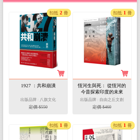
2
1
扣抵
冊
扣抵
冊
1927 ：共和崩潰
恆河生與死： 從恆河的
今昔探索印度的未來
出版品牌 : 八旗文化
出版品牌 : 自由之丘文創
定價 $550
定價 $460
1
1
扣抵
冊
扣抵
冊