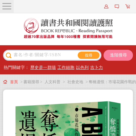
關於我們
近期新書
書籍搜尋
進階搜尋
主題閱讀
熱門關鍵字：
歷史是一群喵
工作細胞
以色列
吉卜力
出版專區
首頁
> 書籍搜尋 >
人文科普
>
社會史地
> 奪橋遺恨：市場花園作戰的
會員專屬
雄心與悲劇
會員儲值方案