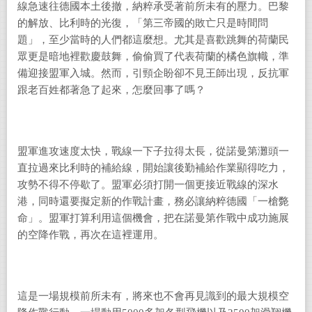
線急速往德國本土後撤，納粹承受著前所未有的壓力。巴黎
的解放、比利時的光復，「第三帝國的敗亡只是時間問
題」，至少當時的人們都這麼想。尤其是喜歡跳舞的荷蘭民
眾更是暗地裡歡慶鼓舞，偷偷買了代表荷蘭的橘色旗幟，準
備迎接盟軍入城。然而，引頸企盼卻不見王師出現，反抗軍
跟老百姓都著急了起來，怎麼回事了嗎？
盟軍進攻速度太快，戰線一下子拉得太長，從諾曼第灘頭一
直拉過來比利時的補給線，開始讓後勤補給作業顯得吃力，
攻勢不得不停歇了。盟軍必須打開一個更接近戰線的深水
港，同時還要擬定新的作戰計畫，務必讓納粹德國「一槍斃
命」。
盟軍打算利用這個機會，把在諾曼第作戰中成功施展
的空降作戰，再次在這裡運用。
這是一場規模前所未有，將來也不會再見識到的最大規模空