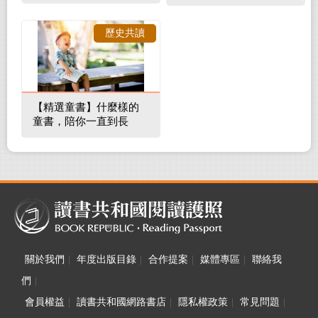
補蛀牙，還要觀察口腔
裡的整體環境
歷史共讀
【精選童書】什麼樣的
童書，陪你一直到長
大！
關於我們
|
年度出版目錄
|
合作提案
|
媒體專區
|
聯絡我
們
|
會員權益
|
讀書共和國網路書店
|
隱私權政策
|
常見問題
|