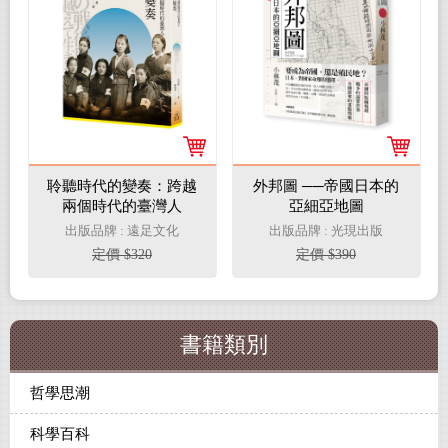
聆聽時代的變奏：跨越
外邦圖 ──帝國日本的
兩個時代的臺灣人
亞細亞地圖
出版品牌 : 遠足文化
出版品牌 : 光現出版
定價 $320
定價 $390
書籍類別
哲學思潮
科學百科