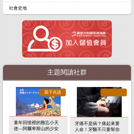
社會史地
主題閱讀社群
親子共讀
童年回憶裡的難忘小天
牙痛不是病？痛起來要
使—阿爾卑斯山的少女
人命！牙醫不只要幫你