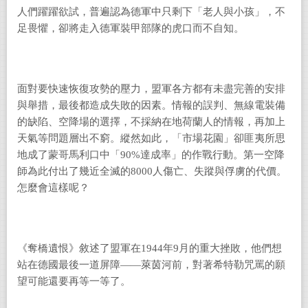
人們躍躍欲試，普遍認為德軍中只剩下「老人與小孩」，不
足畏懼，卻將走入德軍裝甲部隊的虎口而不自知。
面對要快速恢復攻勢的壓力，盟軍各方都有未盡完善的安排
與舉措，最後都造成失敗的因素。情報的誤判、無線電裝備
的缺陷、空降場的選擇，不採納在地荷蘭人的情報，再加上
天氣等問題層出不窮。縱然如此，「市場花園」卻匪夷所思
地成了蒙哥馬利口中「
90%
達成率」的作戰行動。第一空降
師為此付出了幾近全滅的
8000
人傷亡、失蹤與俘虜的代價。
怎麼會這樣呢？
《奪橋遺恨》敘述了盟軍在
1944
年
9
月的重大挫敗，他們想
站在德國最後一道屏障——萊茵河前，對著希特勒咒罵的願
望可能還要再等一等了。