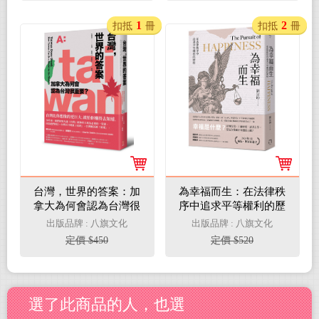
1
2
扣抵
冊
扣抵
冊
台灣，世界的答案：加
為幸福而生：在法律秩
拿大為何會認為台灣很
序中追求平等權利的歷
重要？
程
出版品牌 : 八旗文化
出版品牌 : 八旗文化
定價 $450
定價 $520
選了此商品的人，也選