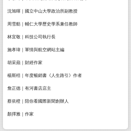
沈旭暉｜國立中山大學政治所副教授
周雪舫｜輔仁大學歷史學系兼任教師
林宜敬｜科技公司執行長
施孝瑋｜軍情與航空網站主編
胡采蘋｜財經作家
楊斯棓｜年度暢銷書《人生路引》作者
詹正德｜有河書店店主
蔡依橙｜陪你看國際新聞創辦人
顏擇雅｜作家