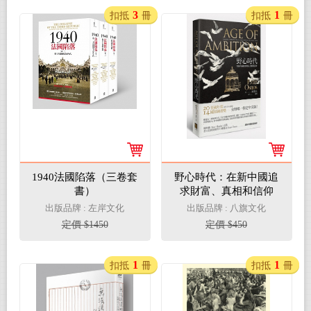
3
1
扣抵
冊
扣抵
冊
1940法國陷落（三卷套
野心時代：在新中國追
書）
求財富、真相和信仰
出版品牌 : 左岸文化
出版品牌 : 八旗文化
定價 $1450
定價 $450
1
1
扣抵
冊
扣抵
冊