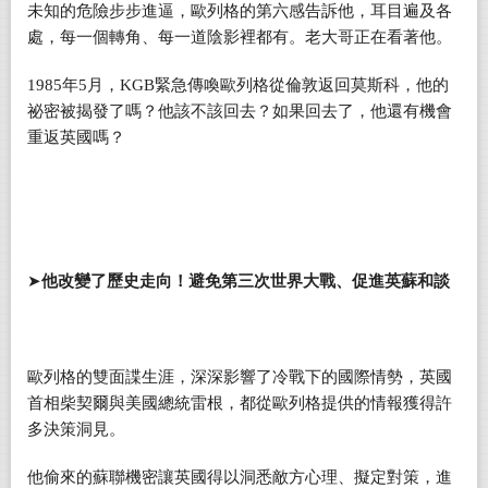
未知的危險步步進逼，
歐列格的
第六感告訴他，耳目遍及各
處，每一個轉角、每一道陰影裡都有。老大哥正在看著他。
1985
年5月，KGB緊急傳喚歐列格從倫敦返回莫斯科，他的
祕密被揭發了嗎？他該不該回去？如果回去了，他還有機會
重返英國嗎？
➤
他改變了歷史走向！避免第三次世界大戰、促進英蘇和談
歐列格的雙面諜生涯，深深影響了冷戰下的國際情勢，英國
首相柴契爾與美國總統雷根，都從歐列格提供的情報獲得許
多決策洞見。
他偷來的蘇聯機密讓英國得以洞悉敵方心理、擬定對策，進