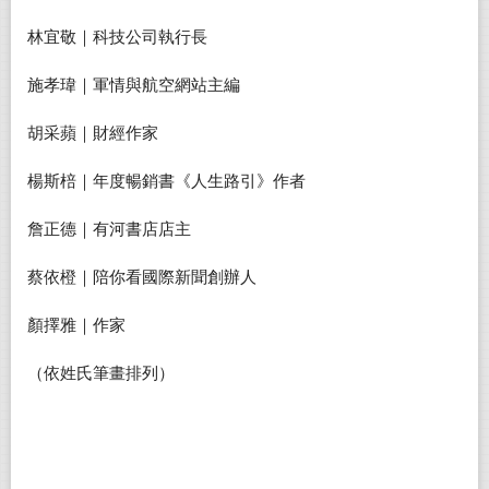
林宜敬｜科技公司執行長
施孝瑋｜軍情與航空網站主編
胡采蘋｜財經作家
楊斯棓｜年度暢銷書《人生路引》作者
詹正德｜有河書店店主
蔡依橙｜陪你看國際新聞創辦人
顏擇雅｜作家
（依姓氏筆畫排列）