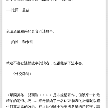
──比爾．蓋茲
我讀過最精采的真實間諜故事。
──約翰．勒卡雷
就連不喜歡諜報故事的讀者，也很難放下這本書。
──《外交雜誌》
《叛國英雄．雙面諜O.A.G.》是非虛構著作，但讀來一如最
精采的驚悚小說……細緻描繪了一名KGB特務的欺瞞足以產
生何其深遠的效果。在這個俄國干預美國選舉的時代裡，讀