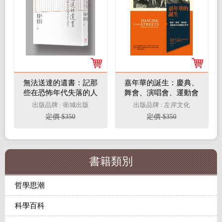
無法送達的遺書：記那
嘉年華的誕生：慶典、
些在恐怖年代失落的人
舞會、演唱會、運動會
如何翻轉全世界
出版品牌 : 衛城出版
出版品牌 : 左岸文化
定價 $350
定價 $350
書籍類別
哲學思潮
科學百科