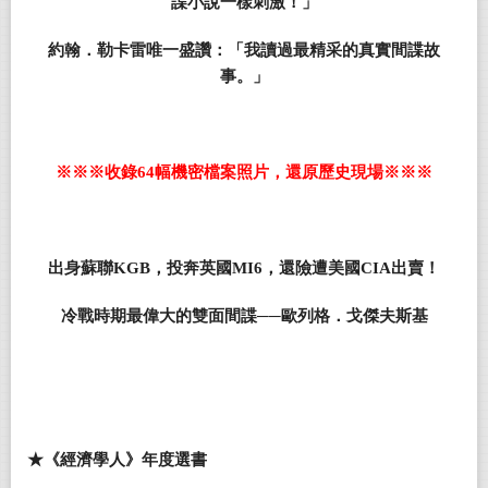
諜小說一樣刺激！」
約翰．勒卡雷唯一盛讚：「我讀過最精采的真實間諜故
事。」
※※※收錄64幅機密檔案照片，還原歷史現場※※※
出身蘇聯KGB，投奔英國MI6，還險遭美國CIA出賣！
冷戰時期最偉大的雙面間諜──歐列格．戈傑夫斯基
★《經濟學人》年度選書