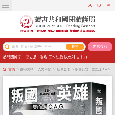
關於我們
近期新書
書籍搜尋
進階搜尋
主題閱讀
熱門關鍵字：
歷史是一群喵
工作細胞
以色列
吉卜力
出版專區
首頁
> 書籍搜尋 >
人文科普
>
社會史地
> 叛國英雄．雙面諜O.A.G.
會員專屬
【比爾蓋茲2020推薦選書】
會員儲值方案