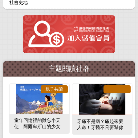
社會史地
主題閱讀社群
親子共讀
童年回憶裡的難忘小天
牙痛不是病？痛起來要
使—阿爾卑斯山的少女
人命！牙醫不只要幫你
補蛀牙，還要觀察口腔