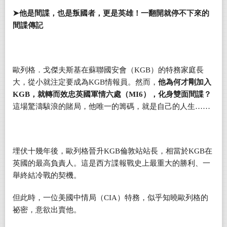
➤
他是間諜，也是叛國者，更是英雄！一翻開就停不下來的
間諜傳記
歐列格．戈傑夫斯基在蘇聯國安會（KGB）的特務家庭長
大，從小就注定要成為KGB情報員。然而，
他為何才剛加入
KGB，就轉而效忠英國軍情六處（MI6），化身雙面間諜？
這場驚濤駭浪的賭局，他唯一的籌碼，就是自己的人生……
埋伏十幾年後，歐列格晉升KGB倫敦站站長，相當於KGB在
英國的最高負責人。這是西方諜報戰史上最重大的勝利、一
舉終結冷戰的契機。
但此時，一位美國中情局（CIA）特務，似乎知曉歐列格的
祕密，意欲出賣他。