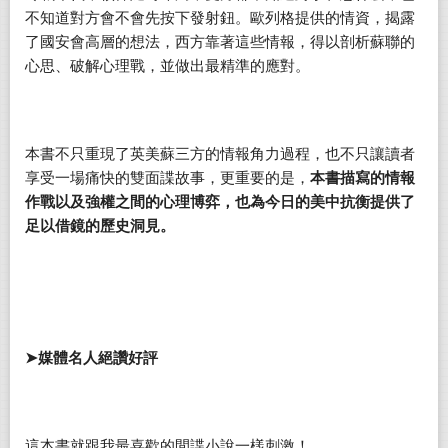
不知道對方會不會先按下發射鈕。歐列格提供的情資，揭露
了國安會高層的想法，西方靠著這些情報，得以剖析蘇聯的
心思、破解心理戰，並做出最精準的應對。
本書不只重現了英美蘇三方的情報角力過程，也不只讓讀者
享受一場痛快的雙面諜故事，更重要的是，
本書描寫的情報
作戰以及強權之間的心理博弈，也為今日的美中抗衡提供了
足以借鏡的歷史洞見。
➤
媒體名人絕讚好評
這本書就跟我最喜歡的間諜小說一樣刺激！