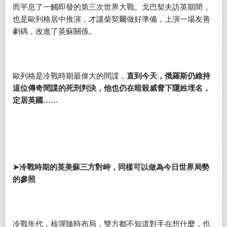
而平息了一觸即發的第三次世界大戰。戈巴契夫訪英期間，
也是歐列格居中推演，才讓柴契爾做好準備，上演一場友善
劇碼，改進了英蘇關係。
歐列格是冷戰時期最偉大的間諜，
直到今天，俄羅斯仍維持
這位傳奇間諜的死刑判決，他也仍在暗殺威脅下隱姓埋名，
定居英國……
➤
冷戰時期的英美蘇三方對峙，同樣可以做為今日世界局勢
的參照
冷戰年代，核彈隨時布局，雙方都不知道對手在想什麼，也