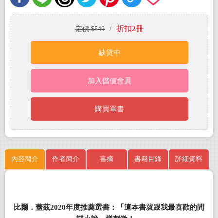
折扣2冊
定價 $540
/
缺貨中
加入儲值會員
購買單書
內容簡介
作者簡介
書摘
書籍目錄
詳細資料
比爾．蓋茲2020年度推薦選書：「這本書就跟我最喜歡的間