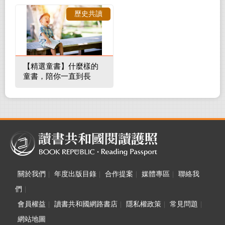
裡的整體環境
歷史共讀
【精選童書】什麼樣的
童書，陪你一直到長
大！
關於我們
|
年度出版目錄
|
合作提案
|
媒體專區
|
聯絡我
們
|
會員權益
|
讀書共和國網路書店
|
隱私權政策
|
常見問題
|
網站地圖