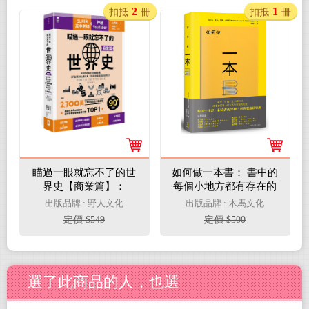
2
1
扣抵
冊
扣抵
冊
瞄過一眼就忘不了的世
如何做一本書： 書中的
界史【商業篇】：
每個小地方都有存在的
SUPER高中老師講故
用意，了解書的架構，
出版品牌 : 野人文化
出版品牌 : 木馬文化
事，讓「金錢流通」當
重新認識一本書
定價 $549
定價 $500
主角，不背年份就能貫
通世界史！
選了此商品的人，也選