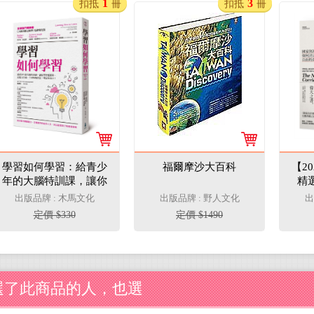
1
3
扣抵
冊
扣抵
冊
學習如何學習：給青少
福爾摩沙大百科
【2
年的大腦特訓課，讓你
精
學什麼都會、記憶力升
廊：
出版品牌 : 木馬文化
出版品牌 : 野人文化
出
級、告別拖拖拉拉，考
定價 $330
定價 $1490
試拿高分！
選了此商品的人，也選