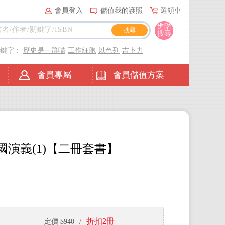
會員登入
儲值我的護照
選領車
進階
搜尋
關鍵字：
歷史是一群喵
工作細胞
以色列
吉卜力
會員專屬
會員儲值方案
國演義(1)【二冊套書】
折扣2冊
定價 $940
/