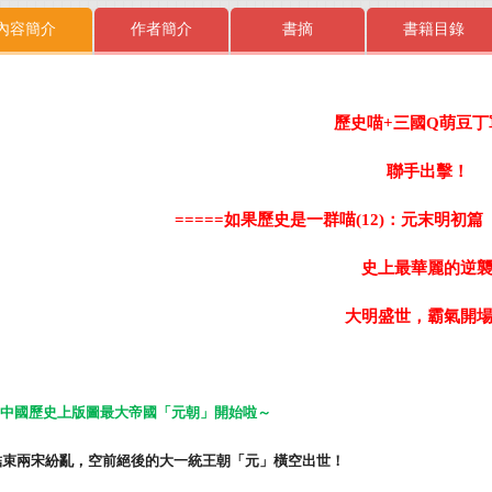
內容簡介
作者簡介
書摘
書籍目錄
歷史喵
+
三國
Q
萌豆丁
聯手出擊！
=====
如果歷史是一群喵
(12)
：元末明初篇
史上最華麗的逆
大明盛世，霸氣開
中國歷史上版圖最大帝國「元朝」開始啦～
結束兩宋紛亂，空前絕後的大一統王朝「元」橫空出世！