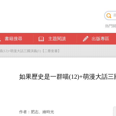
熱門
書籍搜尋
主題閱讀
出版專區
喵(12)+萌漫大話三國演義(1)【二冊套書】
如果歷史是一群喵(12)+萌漫大話三
作者：肥志、繪時光