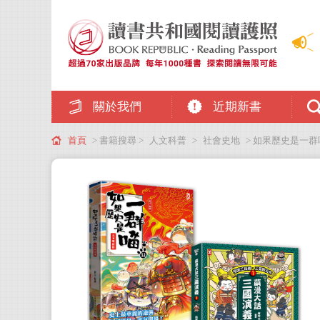
關於我們
近期新書
首頁
> 書籍搜尋 >
人文科普
>
社會史地
> 如果歷史是一群