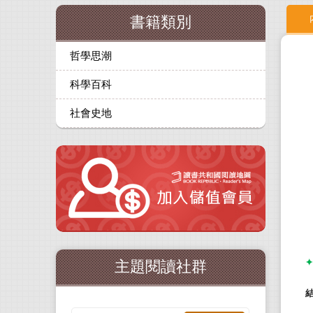
書籍類別
哲學思潮
科學百科
社會史地
✦
主題閱讀社群