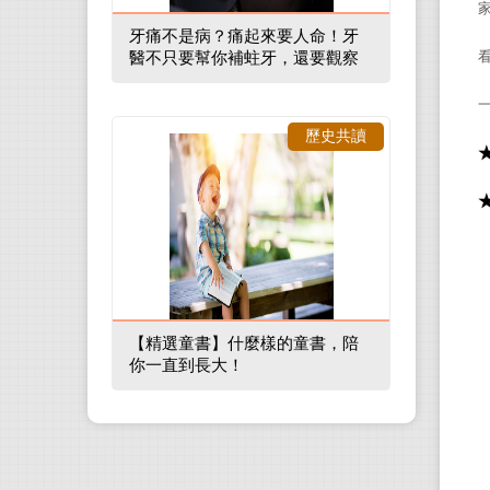
牙痛不是病？痛起來要人命！牙
醫不只要幫你補蛀牙，還要觀察
口腔裡的整體環境
歷史共讀
【精選童書】什麼樣的童書，陪
你一直到長大！