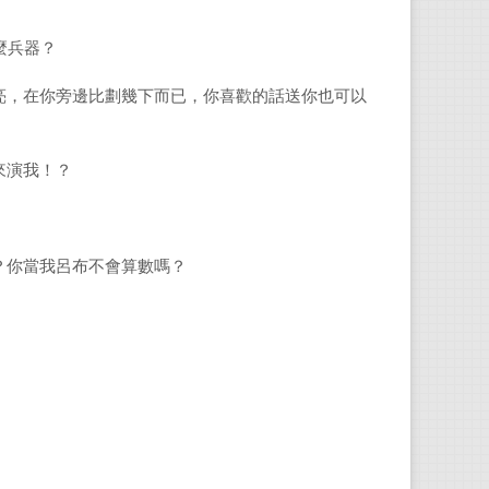
麼兵器？
亮，在你旁邊比劃幾下而已，你喜歡的話送你也可以
來演我！？
？你當我呂布不會算數嗎？