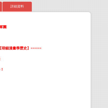
詳細資料
軍團
如果歷
肥志
【萌貓漫畫學歷史】
=====
廣州
襲
深圳
場！
深圳
廣東
廣州
『致