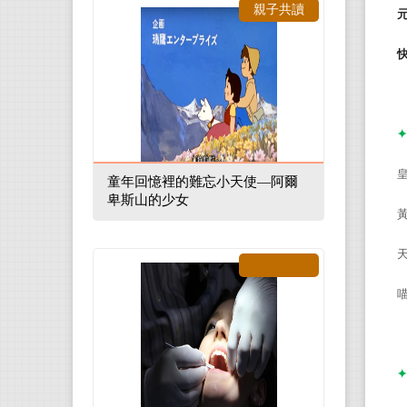
親子共讀
✦
童年回憶裡的難忘小天使—阿爾
卑斯山的少女
✦