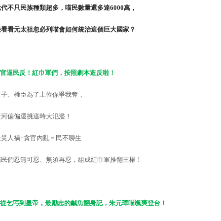
元代不只民族種類超多，喵民數量還多達
6000
萬，
快看看元太祖忽必列喵會如何統治這個巨大國家？
官逼民反！紅巾軍們，按照劇本造反啦！
皇子、權臣為了上位你爭我奪，
黃河偏偏還挑這時大氾濫！
天災人禍
+
貪官內亂＝民不聊生
喵民們忍無可忍、無須再忍，組成紅巾軍推翻王權！
從乞丐到皇帝，最勵志的鹹魚翻身記，朱元璋喵颯爽登台！