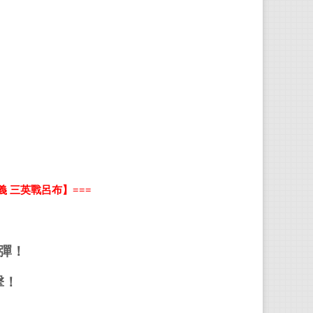
義
三英戰呂布】
===
彈！
擊！