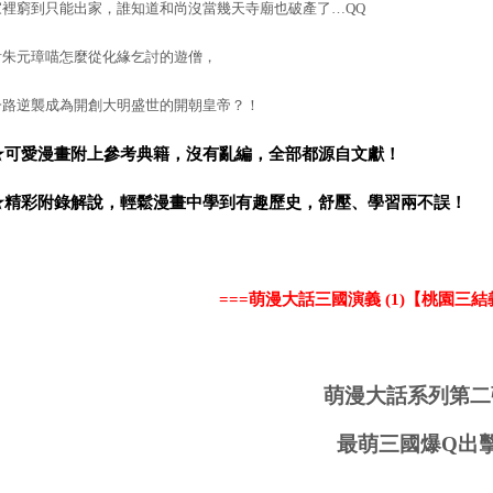
家裡窮到只能出家，誰知道和尚沒當幾天寺廟也破產了…
QQ
看朱元璋喵怎麼從化緣乞討的遊僧，
一路逆襲成為開創大明盛世的開朝皇帝？！
★可愛漫畫附上參考典籍，沒有亂編，全部都源自文獻！
★精彩附錄解說，輕鬆漫畫中學到有趣歷史，舒壓、學習兩不誤！
===
萌漫大話三國演義
(1)
【桃園三結
萌漫大話系列第二
最萌三國爆Q出