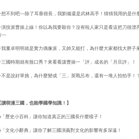
★想不到吧~~除了耳垂很長，我劉備還是武林高手！猜猜我用的是什
★演技派曹操上線！你以為我要殺你？沒有啦人家只是看這把刀很漂
~~
★我董卓明明就是實力偶像派，又帥又能打，為什麼大家都找大胖子
★三國時期就有脫口秀？來看看讓曹操一「評」成名的「月旦評」！
★不是說好單挑，為什麼變成「三」英戰呂布，還有一堆人拍拍手！
【讀萌漫三國，也能學國學知識！】
◎
「歷史小百科」讓你知道真正的三國長什麼樣子！
◎
「文化小辭典」讓你了解三國演義對文化的影響有多深遠！