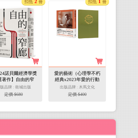
2
1
扣抵
冊
扣抵
冊
024諾貝爾經濟學獎
愛的藝術（心理學不朽
選著作】自由的窄
經典x2023年愛的行動
國家與社會如何決
手帳）：心理學大師佛
版品牌 : 衛城出版
出版品牌 : 木馬文化
定自由的命運
洛姆談愛的真諦，一本
定價 $680
定價 $400
學習如何去愛的聖經