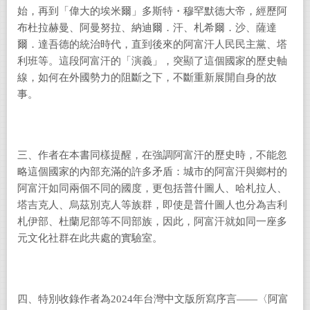
始，再到「偉大的埃米爾」多斯特・穆罕默德大帝，經歷阿
布杜拉赫曼、阿曼努拉、納迪爾．汗、札希爾．沙、薩達
爾．達吾德的統治時代，直到後來的阿富汗人民民主黨、塔
利班等。這段阿富汗的「演義」，突顯了這個國家的歷史軸
線，如何在外國勢力的阻斷之下，不斷重新展開自身的故
事。
三、作者在本書同樣提醒，在強調阿富汗的歷史時，不能忽
略這個國家的內部充滿的許多矛盾：城市的阿富汗與鄉村的
阿富汗如同兩個不同的國度，更包括普什圖人、哈札拉人、
塔吉克人、烏茲別克人等族群，即使是普什圖人也分為吉利
札伊部、杜蘭尼部等不同部族，因此，阿富汗就如同一座多
元文化社群在此共處的實驗室。
四、特別收錄作者為2024年台灣中文版所寫序言――〈阿富