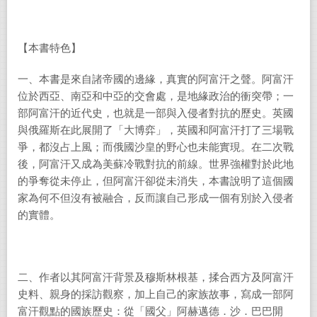
【本書特色】
一、本書是來自諸帝國的邊緣，真實的阿富汗之聲。阿富汗
位於西亞、南亞和中亞的交會處，是地緣政治的衝突帶；一
部阿富汗的近代史，也就是一部與入侵者對抗的歷史。英國
與俄羅斯在此展開了「大博弈」，英國和阿富汗打了三場戰
爭，都沒占上風；而俄國沙皇的野心也未能實現。在二次戰
後，阿富汗又成為美蘇冷戰對抗的前線。世界強權對於此地
的爭奪從未停止，但阿富汗卻從未消失，本書說明了這個國
家為何不但沒有被融合，反而讓自己形成一個有別於入侵者
的實體。
二、作者以其阿富汗背景及穆斯林根基，揉合西方及阿富汗
史料、親身的採訪觀察，加上自己的家族故事，寫成一部阿
富汗觀點的國族歷史：從「國父」阿赫邁德．沙．巴巴開