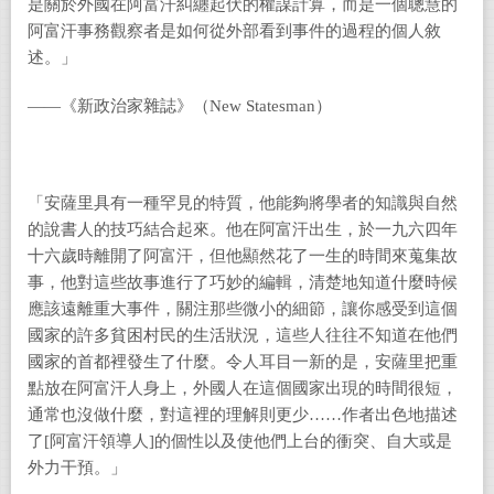
是關於外國在阿富汗糾纏起伏的權謀計算，而是一個聰慧的
阿富汗事務觀察者是如何從外部看到事件的過程的個人敘
述。」
――《新政治家雜誌》（New Statesman）
「安薩里具有一種罕見的特質，他能夠將學者的知識與自然
的說書人的技巧結合起來。他在阿富汗出生，於一九六四年
十六歲時離開了阿富汗，但他顯然花了一生的時間來蒐集故
事，他對這些故事進行了巧妙的編輯，清楚地知道什麼時候
應該遠離重大事件，關注那些微小的細節，讓你感受到這個
國家的許多貧困村民的生活狀況，這些人往往不知道在他們
國家的首都裡發生了什麼。令人耳目一新的是，安薩里把重
點放在阿富汗人身上，外國人在這個國家出現的時間很短，
通常也沒做什麼，對這裡的理解則更少……作者出色地描述
了[阿富汗領導人]的個性以及使他們上台的衝突、自大或是
外力干預。」