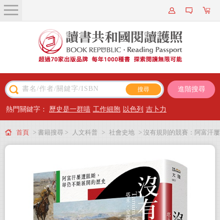
關於我們
近期新書
書籍搜尋
進階搜尋
主題閱讀
熱門關鍵字：
歷史是一群喵
工作細胞
以色列
吉卜力
出版專區
首頁
> 書籍搜尋 >
人文科普
>
社會史地
> 沒有規則的競賽：阿富汗屢
會員專屬
遭阻斷，卻仍不斷展開的歷史
會員儲值方案