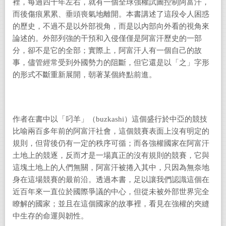
裡，每過四十年左右，就有一個全球強權試圖控制阿富汗，
而後傷痕累累、垂頭喪氣地離開。本書講述了這段令人困惑
的歷史，不過不是以外部視角，而是以內部向外看的視角來
論述的。外部列強的干預和入侵僅僅是阿富汗歷史的一部
分，卻不是它的全部；實際上，阿富汗人有一個自己的故
事，儘管經常受到外國勢力的阻斷，但它還是以「之」字形
的形式不斷重新展開，朝著某個終點前進。
作者在書中以「叼羊」（buzkashi）這個盛行於中亞的競技
比喻兩百多年前的阿富汗社會，這個競賽表面上沒有明定的
規則，但背後仍有一定的秩序可循；而各強權國家在阿富汗
土地上的競逐，反而才是一場真正的沒有規則的競賽，它與
這塊土地上的人們無關，阿富汗被捲入其中，只因為無奈地
身在這場競賽的最前沿。透過本書，足以讓我們認識這個在
近百年來一直位於國際爭議的中心，但從未被外部世界完全
瞭解的國家；並且在這個國家的故事裡，看見在強權的夾縫
中生存的命運與韌性。