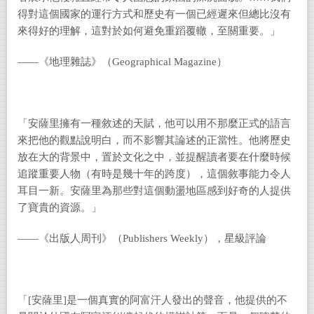
得對這個國家的運行方式和歷史有一個已經遲來但總比沒有
來得好的理解，這對於如何避免重蹈覆轍，至關重要。」
――《地理雜誌》（Geographical Magazine）
「安薩里擁有一種敘述的天賦，他可以用不那麼正式的語言
來把他的觀點說明白，而不影響其論述的正當性。他將歷史
放在大的背景中，置於文化之中，並提醒讀者要在什麼時候
追蹤重要人物（有時是幾十年的跨度），這個敘事能力令人
耳目一新。安薩里為那些對這個動盪地區感到好奇的人提供
了寶貴的資源。」
――《出版人周刊》（Publishers Weekly），星級評論
「[安薩里]是一個真實的阿富汗人發出的聲音，他提供的不