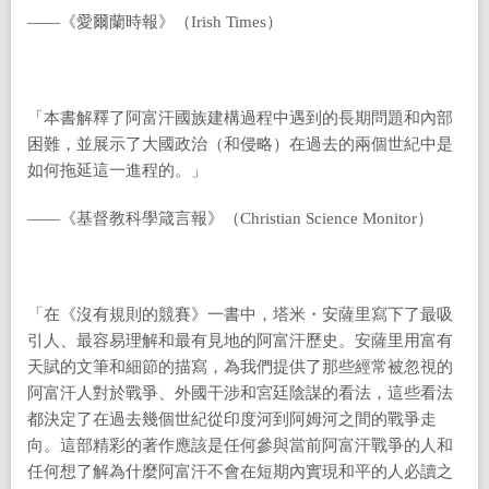
――《愛爾蘭時報》（Irish Times）
「本書解釋了阿富汗國族建構過程中遇到的長期問題和內部
困難，並展示了大國政治（和侵略）在過去的兩個世紀中是
如何拖延這一進程的。」
――《基督教科學箴言報》（Christian Science Monitor）
「在《沒有規則的競賽》一書中，塔米・安薩里寫下了最吸
引人、最容易理解和最有見地的阿富汗歷史。安薩里用富有
天賦的文筆和細節的描寫，為我們提供了那些經常被忽視的
阿富汗人對於戰爭、外國干涉和宮廷陰謀的看法，這些看法
都決定了在過去幾個世紀從印度河到阿姆河之間的戰爭走
向。這部精彩的著作應該是任何參與當前阿富汗戰爭的人和
任何想了解為什麼阿富汗不會在短期內實現和平的人必讀之