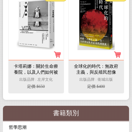
卡塔莉娜：關於生命療
全球化的時代：無政府
養院，以及人們如何被
主義，與反殖民想像
遺棄的故事
出版品牌 : 左岸文化
出版品牌 : 衛城出版
定價 $650
定價 $400
書籍類別
哲學思潮