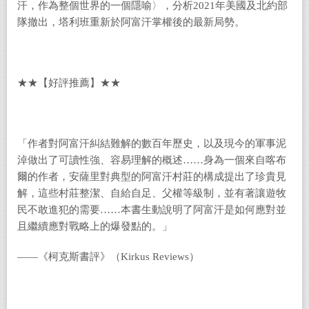
汗，作為整個世界的一個隱喻〉，分析2021年美國及北約部
隊撤出，塔利班重新於阿富汗掌權後的最新局勢。
★★【好評推薦】★★
「作者對阿富汗糾結難解的數百年歷史，以及現今的軍事泥
淖做出了可讀性強、容易理解的概述……身為一個來自喀布
爾的作者，安薩里對典型的阿富汗村莊的構成提出了珍貴見
解，這些村莊整潔、自給自足、父權等級制，並有著讓遊牧
民不敢進犯的需要……本書生動說明了阿富汗是如何應對並
且繼續應對戰略上的爆發點的。」
――《柯克斯書評》（Kirkus Reviews）