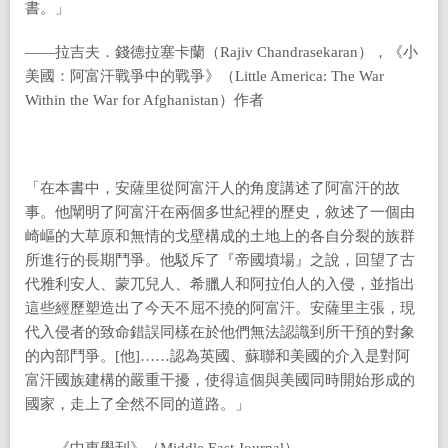
書。」
――拉吉夫．錢德拉塞卡蘭（Rajiv Chandrasekaran），《小
美國：阿富汗戰爭中的戰爭》（Little America: The War
Within the War for Afghanistan）作者
「在本書中，安薩里從阿富汗人的角度講述了阿富汗的故
事。他闡明了阿富汗在兩個多世紀裡的歷史，敘述了一個由
崎嶇的大草原和無情的戈壁構成的土地上的各自分裂的族群
所進行的長期鬥爭。他駁斥了『帝國墳場』之說，回望了古
代雅利安人、蒙兀兒人、希臘人和阿拉伯人的入侵，並指出
這些經歷塑造出了今天不屈不撓的阿富汗。安薩里主張，現
代入侵者的致命錯誤同樣在於他們無法認識到所干預的對象
的內部鬥爭。[他]……認為英國、蘇聯和美國的介入是對阿
富汗國族建構的嚴重干擾，使得這個與美國同時開始形成的
國家，走上了全然不同的道路。」