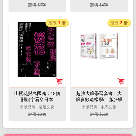
定價 $650
定價 $450
1
2
扣抵
冊
扣抵
冊
山櫻花與島國魂：18個
超強大腦學習套書：大
關鍵字看穿日本
腦喜歡這樣學(二版)+學
習如何學習
出版品牌 : 遠足文化
出版品牌 : 木馬文化
定價 $340
定價 $660