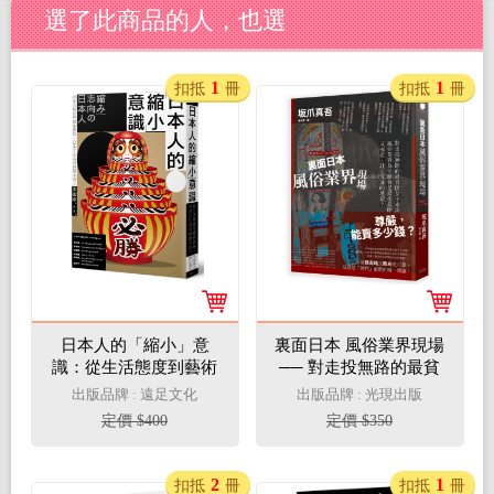
選了此商品的人，也選
1
1
扣抵
冊
扣抵
冊
日本人的「縮小」意
裏面日本 風俗業界現場
識：從生活態度到藝術
── 對走投無路的最貧
表現，日本文化為何與
困女子來說，風俗業界
出版品牌 : 遠足文化
出版品牌 : 光現出版
眾不同？
為什麼會是最後救贖？
定價 $400
定價 $350
又或是，註定沉淪的地
獄？
2
1
扣抵
冊
扣抵
冊