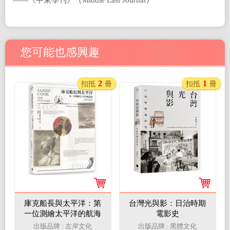
――《中東學刊》（Middle East Journal）
您可能也感興趣
2
1
扣抵
冊
扣抵
冊
庫克船長與太平洋：第
台灣光與影：日治時期
一位測繪太平洋的航海
電影史
家，1768-1780
出版品牌 : 左岸文化
出版品牌 : 黑體文化