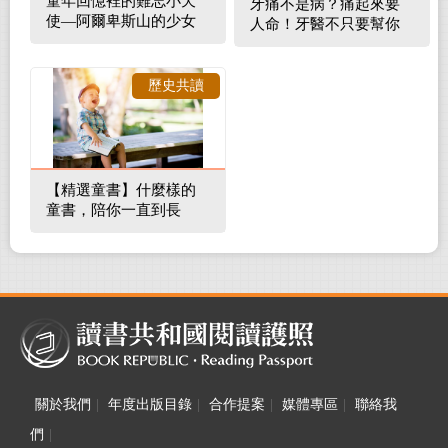
童年回憶裡的難忘小天
牙痛不是病？痛起來要
使—阿爾卑斯山的少女
人命！牙醫不只要幫你
補蛀牙，還要觀察口腔
裡的整體環境
歷史共讀
【精選童書】什麼樣的
童書，陪你一直到長
大！
關於我們
|
年度出版目錄
|
合作提案
|
媒體專區
|
聯絡我
們
|