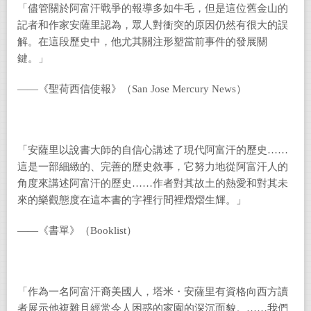
「儘管關於阿富汗戰爭的報導多如牛毛，但是這位舊金山的
記者和作家安薩里認為，眾人對衝突的原因仍然有很大的誤
解。在這段歷史中，他尤其關注形塑當前事件的發展關
鍵。」
――《聖荷西信使報》（San Jose Mercury News）
「安薩里以說書大師的自信心講述了現代阿富汗的歷史……
這是一部細緻的、完善的歷史敘事，它努力地從阿富汗人的
角度來講述阿富汗的歷史……作者對其故土的熱愛和對其未
來的樂觀態度在這本書的字裡行間裡熠熠生輝。」
――《書單》（Booklist）
「作為一名阿富汗裔美國人，塔米・安薩里有資格向西方讀
者展示他複雜且經常令人困惑的家園的深沉面貌。……我們