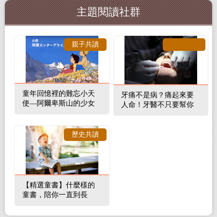
主題閱讀社群
親子共讀
童年回憶裡的難忘小天
牙痛不是病？痛起來要
使—阿爾卑斯山的少女
人命！牙醫不只要幫你
補蛀牙，還要觀察口腔
裡的整體環境
歷史共讀
【精選童書】什麼樣的
童書，陪你一直到長
大！