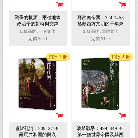
戰爭的根源：兩種地緣
拜占庭帝國：324-1453
政治學的對峙與交鋒
拯救西方文明的千年東
羅馬帝國
出版品牌 : 一卷文化
出版品牌 : 黑體文化
定價 $380
定價 $450
1
2
扣抵
冊
扣抵
冊
盧比孔河：509–27 BC
波希戰爭：499–449 BC
羅馬共和國的興衰
第一個世界帝國及其西