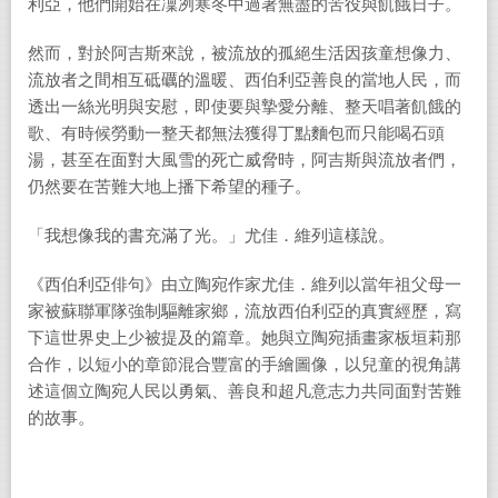
利亞，他們開始在凜冽寒冬中過著無盡的苦役與飢餓日子。
然而，對於阿吉斯來說，被流放的孤絕生活因孩童想像力、
流放者之間相互砥礪的溫暖、西伯利亞善良的當地人民，而
透出一絲光明與安慰，即使要與摯愛分離、整天唱著飢餓的
歌、有時候勞動一整天都無法獲得丁點麵包而只能喝石頭
湯，甚至在面對大風雪的死亡威脅時，阿吉斯與流放者們，
仍然要在苦難大地上播下希望的種子。
「我想像我的書充滿了光。」尤佳．維列這樣說。
《西伯利亞俳句》由立陶宛作家尤佳．維列以當年祖父母一
家被蘇聯軍隊強制驅離家鄉，流放西伯利亞的真實經歷，寫
下這世界史上少被提及的篇章。她與立陶宛插畫家板垣莉那
合作，以短小的章節混合豐富的手繪圖像，以兒童的視角講
述這個立陶宛人民以勇氣、善良和超凡意志力共同面對苦難
的故事。