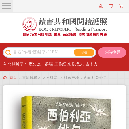
關於我們
近期新書
書籍搜尋
進階搜尋
主題閱讀
熱門關鍵字：
歷史是一群喵
工作細胞
以色列
吉卜力
出版專區
首頁
> 書籍搜尋 >
人文科普
>
社會史地
> 西伯利亞俳句
會員專屬
會員儲值方案