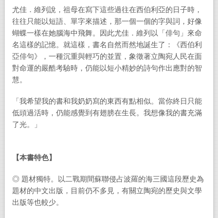
尤佳．維列說，祖母在寫下這些過往在西伯利亞的日子時，
往往只能以短語、單字來描述，那一個一個的字與詞，好像
蝴蝶一樣在她腦海中飛舞。因此尤佳．維列以「俳句」來命
名這樣的記憶。就這樣，書名自然而然地誕生了：《西伯利
亞俳句》，一種沉重與輕巧的並置，象徵著立陶宛人民在面
對命運的嚴酷考驗時，仍能以短小精妙的詩句作出應對的智
慧。
「我希望我的書和我奶奶寫的東西有點相似。當你終日只能
低頭過活時，仍能感覺到有翅膀在生長。我想像我的書充滿
了光。」
【本書特色】
◎ 題材獨特。以二戰期間蘇聯侵占波羅的海三國這段歷史為
題材的中文出版，目前仍不多見，有關立陶宛的歷史與文學
出版等也較少。