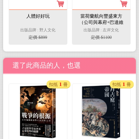
人體好好玩
當荷蘭航向豐盛東方
（公司與幕府+巴達維
亞號之死）套書
出版品牌 : 野人文化
出版品牌 : 左岸文化
定價 $899
定價 $1100
選了此商品的人，也選
1
1
扣抵
冊
扣抵
冊