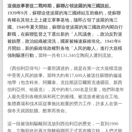
這個故事要從二戰時期，蘇聯占領波羅的海三國說起。
1939
年
9
月，蘇聯迫使波羅的海三國締結互助條約，使蘇聯
有權在其領土之上建立軍事基地，隨即占領了波羅的海三
國。
1940
年夏天開始，蘇聯迫使波羅的海三國政府內閣自行
辭職，在蘇聯監督之下選出新的「人民議會」，政治反對派
被鎮壓，政治組織被清洗，國家被極速蘇維埃化。
1941
年
6
月開始，新的蘇維埃政權對各地「人民的敵人」進行大規模
強制驅逐行動，
當時一共有131,340立陶宛人遭到流放。
《西伯利亞俳句》一書所講述的，就是在第一次大規模流放
中受害人民的故事。當時大約有17,600人被送往蘇聯的偏遠
地帶（包含科米、阿爾泰、克拉斯諾亞爾斯克邊疆區、新西
伯利亞州、哈薩克），其中約有5,100名是兒童，他們和老年
人最先受到各種疾病和死亡的摧殘。被流放者被迫在工地、
集體農場和伐木區從事無比粗重的勞力工作，許多人在第一
個冬天就因飢餓、酷寒而喪命。
這一段被強制驅離與流放到西伯利亞的歷史，一直到1990
年，立陶宛終於再次脫離蘇聯而正式宣布獨立時，人們才能