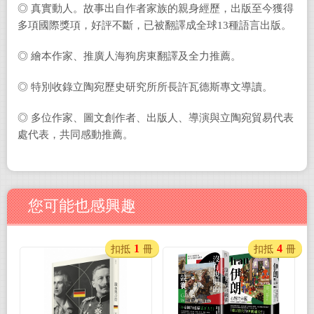
◎ 真實動人。故事出自作者家族的親身經歷，出版至今獲得
多項國際獎項，好評不斷，已被翻譯成全球13種語言出版。
◎ 繪本作家、推廣人海狗房東翻譯及全力推薦。
◎ 特別收錄立陶宛歷史研究所所長許瓦德斯專文導讀。
◎ 多位作家、圖文創作者、出版人、導演與立陶宛貿易代表
處代表，共同感動推薦。
您可能也感興趣
1
4
扣抵
冊
扣抵
冊