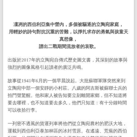
凜冽的西伯利亞集中營內，多個被驅逐的立陶宛家庭，
用輕妙的詩句對抗沉重的苦難，以掙扎求存的勇氣與孩童天
真想像，
譜出二戰期間流放者的哀歌。
出版於2017年的立陶宛自傳式歷史圖文書，其深刻的故事與
強烈的圖像風格引起讀者的廣泛共鳴。
故事從1941年6月的一個早晨說起。大批蘇聯軍隊突然來到
立陶宛中部一個安靜的小村莊。八歲的阿吉斯被蘇聯士兵的
拍門聲驚醒。他和家人被告知要立刻離開家鄉，但不知道將
要去哪裡，也不知道要去多久，他們只知道：有十分鐘時間
可以收拾行李。
一列密不透風的貨運列車將他們從立陶宛農村的肥沃大地，
運載到西伯利亞泰加林區的冰封雪原。在遙遠、荒蕪的西伯