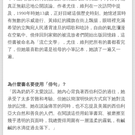
真正無顧忌地公開談論。作者尤佳．維列在一次訪問中提
及，1990年時她13歲，正好目睹這個歷史時刻。她憶述當時
有無數的示威遊行、黃綠紅的國旗在街上飄揚，眼睛裡充滿
希望的立陶宛人民通霄達旦的唱歌和唸詩，自由的氣息瀰漫
在空氣中。僥倖回到家鄉的被流放者們開始出版回憶錄，這
些書被命名為「流亡文學」，尤佳．維列把所有的書都看完
了，但她最喜歡的還是祖母的小筆記本，她讀了一遍又一
遍。
為什麼書名要使用「俳句」？
「因為奶奶不太愛說話。她內心背負著西伯利亞的過往，她
承受了太多苦難和考驗。但她以簡潔明快的方式寫下她對流
放的記憶。她在談論痛苦的同時，也不忘提及美麗的西伯利
亞大自然和善良的人們。在閱讀這些用鉛筆書寫、被磨擦至
幾乎透明的頁面時，我總覺得周圍有一層溫柔的霧氣，有鹹
鹹的水滴從過去落下。」