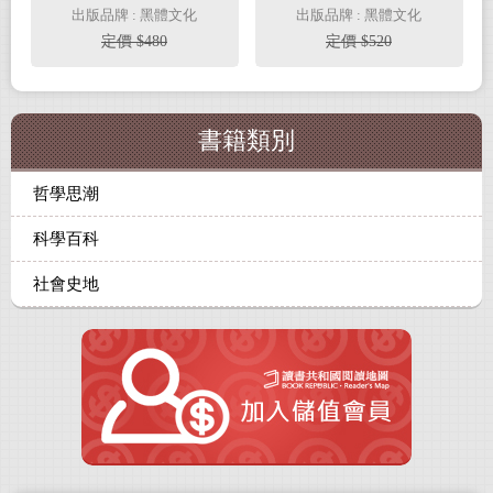
征
出版品牌 : 黑體文化
出版品牌 : 黑體文化
定價 $480
定價 $520
書籍類別
哲學思潮
科學百科
社會史地