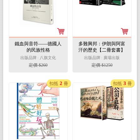
鐵血與音符——德國人
多難興邦：伊朗與阿富
的民族性格
汗的歷史【二冊套書】
（《伊朗：心智的帝
出版品牌 : 八旗文化
出版品牌 : 廣場出版
國》＋《沒有規則的競
定價 $260
定價 $1250
賽》）
2
3
扣抵
冊
扣抵
冊