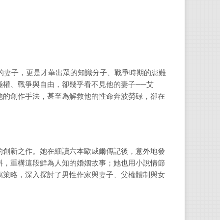
臺灣
十日
的妻子，更是才華出眾的知識分子、戰爭時期的患難
極權、戰爭與自由，卻幾乎看不見他的妻子──艾
他的創作手法，甚至為解救他的性命奔波勞碌，卻在
創新之作。她在細讀六本歐威爾傳記後，意外地發
料，重構這段鮮為人知的婚姻故事；她也用小說情節
寫策略，深入探討了男性作家與妻子、父權體制與女