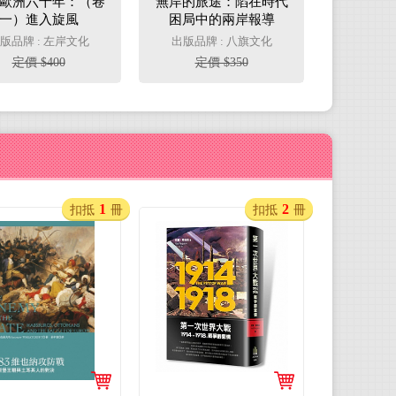
歐洲六十年：（卷
無岸的旅途：陷在時代
一）進入旋風
困局中的兩岸報導
1945~1953
版品牌 : 左岸文化
出版品牌 : 八旗文化
定價 $400
定價 $350
1
2
扣抵
冊
扣抵
冊