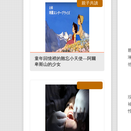
親子共讀
童年回憶裡的難忘小天使—阿爾
卑斯山的少女