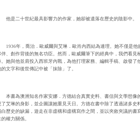
他是二十世紀最具影響力的作家，她卻被遺落在歷史的陰影中。
1936年，喬治．歐威爾與艾琳．歐肖內西結為連理。她不僅是他
夥伴、創作背後的無名功臣。然而，歐威爾筆下的經典中，我們看見
琳。她與他並肩投入西班牙內戰，為他打理家務、編輯手稿、啟發了
他的文字和後世傳記中被「抹除」了。
本書為澳洲知名作家安娜．方德結合真實史料、書信與文學想像的
現了艾琳的身影，並企圖讓她重見天日。方德在書中除了透過諸多史
補白歷史的缺漏，遊走在非虛構和虛構寫作之間，並以夾敘夾議的書
性的權力關係。