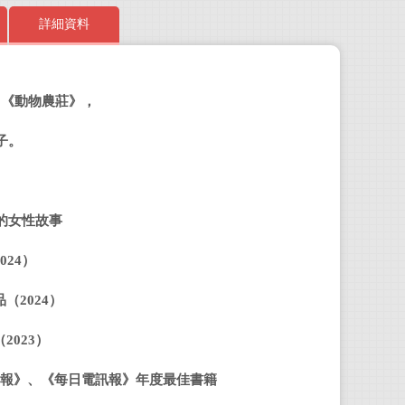
詳細資料
、《動物農莊》，
安娜
子。
澳洲
生》
的女性故事
Dogs
Joh
024
）
治．歐
訓練
品（
2024
）
（
2023
）
徐立
報》、《每日電訊報》年度最佳書籍