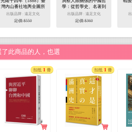
光緒十四年（1888）臺
洞察人際關係的中國哲
戰後
灣內山番社地輿全圖所
學：從哲學史、名著到
見的新北山區：一段清
專門用語，建立理性思
出版品牌 : 遠足文化
出版品牌 : 遠足文化
出
末開山撫番的歷史追尋
考模式的6大工具
定價 $550
定價 $360
選了此商品的人，也選
1
1
扣抵
冊
扣抵
冊