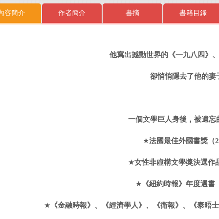
內容簡介
作者簡介
書摘
書籍目錄
他寫出撼動世界的《一九八四》
卻悄悄隱去了他的妻
一個
文學巨人身後，被
遺忘
★
法國最佳外國書獎（
2
★
女性非虛構文學獎決選作
★
《紐約時報》年度選書
★
《金融時報》、《經濟學人》、《衛報》、《泰晤士