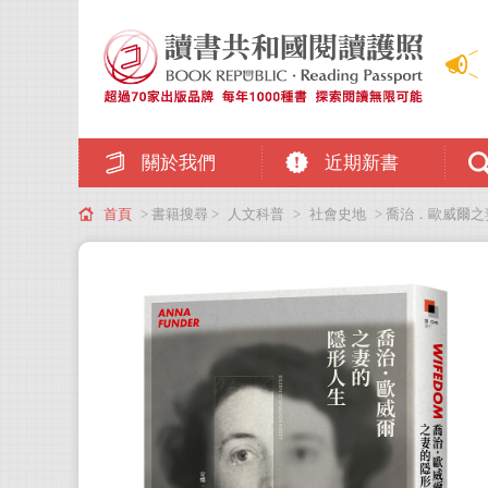
關於我們
近期新書
首頁
> 書籍搜尋 >
人文科普
>
社會史地
> 喬治．歐威爾