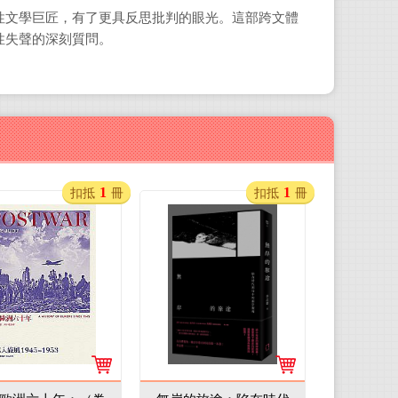
文學巨匠，有了更具反思批判的眼光。這部跨文體
性失聲的深刻質問。
1
1
扣抵
冊
扣抵
冊