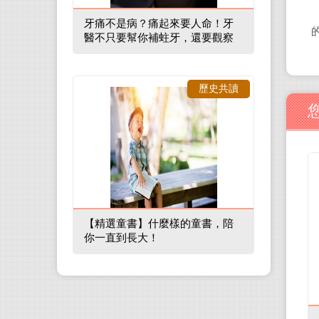
牙痛不是病？痛起來要人命！牙
醫不只要幫你補蛀牙，還要觀察
口腔裡的整體環境
歷史共讀
【精選童書】什麼樣的童書，陪
你一直到長大！