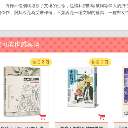
方德不僅細膩還原了艾琳的生命，也讓我們對歐威爾等偉大的男性
的傑作，與其說是為艾琳作傳，不如說是一場文學的補寫，一種對女
您可能也感興趣
2
1
扣抵
冊
扣抵
冊