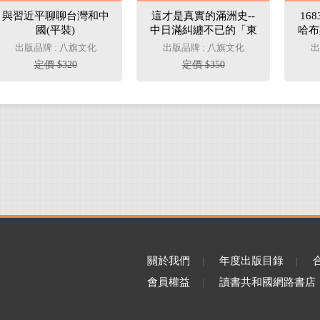
與習近平聊聊台灣和中
這才是真實的滿洲史--
16
國(平裝)
中日滿糾纏不已的「東
哈布
北」如何左右近代中國
出版品牌 : 八旗文化
出版品牌 : 八旗文化
出
定價 $320
定價 $350
關於我們
|
年度出版目錄
|
會員權益
|
讀書共和國網路書店