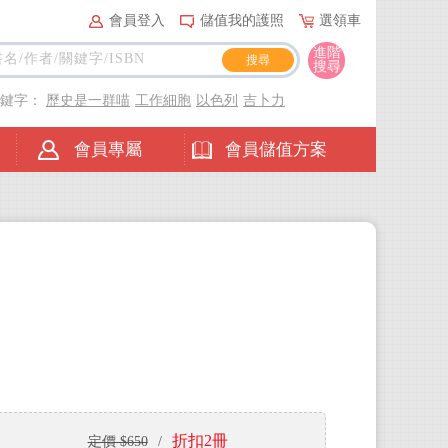
會員登入
儲值我的護照
選領車
進階
搜尋
關鍵字：
歷史是一群喵
工作細胞
以色列
吉卜力
會員專屬
會員儲值方案
折扣2冊
定價 $650
/