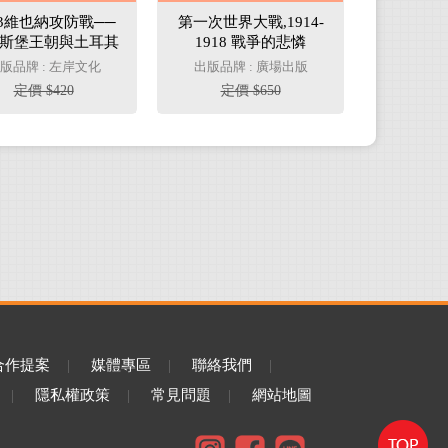
83維也納攻防戰──
第一次世界大戰,1914-
斯堡王朝與土耳其
1918 戰爭的悲憐
人的對決
版品牌 : 左岸文化
出版品牌 : 廣場出版
定價 $420
定價 $650
合作提案
|
媒體專區
|
聯絡我們
|
|
隱私權政策
|
常見問題
|
網站地圖