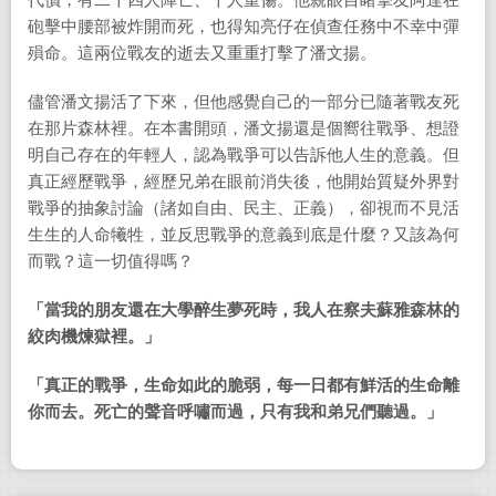
代價，有二十四人陣亡、十人重傷。他親眼目睹摯友阿達在
砲擊中腰部被炸開而死，也得知亮仔在偵查任務中不幸中彈
殞命。這兩位戰友的逝去又重重打擊了潘文揚。
儘管潘文揚活了下來，但他感覺自己的一部分已隨著戰友死
在那片森林裡。在本書開頭，潘文揚還是個嚮往戰爭、想證
明自己存在的年輕人，認為戰爭可以告訴他人生的意義。但
真正經歷戰爭，經歷兄弟在眼前消失後，他開始質疑外界對
戰爭的抽象討論（諸如自由、民主、正義），卻視而不見活
生生的人命犧牲，並反思戰爭的意義到底是什麼？又該為何
而戰？這一切值得嗎？
「當我的朋友還在大學醉生夢死時，我人在察夫蘇雅森林的
絞肉機煉獄裡。」
「真正的戰爭，生命如此的脆弱，每一日都有鮮活的生命離
你而去。死亡的聲音呼嘯而過，只有我和弟兄們聽過。」