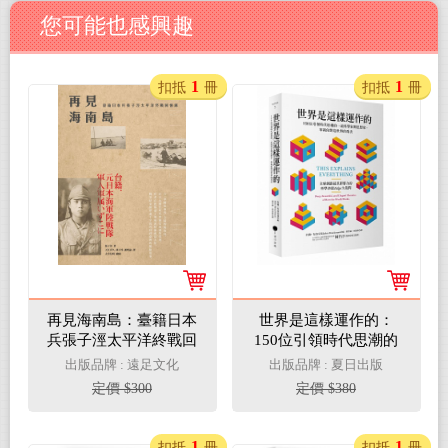
您可能也感興趣
1
1
扣抵
冊
扣抵
冊
再見海南島：臺籍日本
世界是這樣運作的：
兵張子涇太平洋終戰回
150位引領時代思潮的
憶錄
一流科學家與思想家，
出版品牌 : 遠足文化
出版品牌 : 夏日出版
革新你對這世界的看法
定價 $300
定價 $380
1
1
扣抵
冊
扣抵
冊