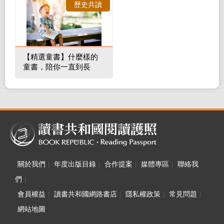
歷史共讀
【精選童書】什麼樣的
童書，陪你一直到長
大！
關於我們
|
年度出版目錄
|
合作提案
|
媒體專區
|
聯絡我
們
|
會員權益
|
讀書共和國網路書店
|
隱私權政策
|
常見問題
|
網站地圖