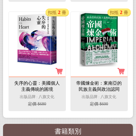
2
2
扣抵
冊
扣抵
冊
失序的心靈：美國個人
帝國煉金術：東南亞的
主義傳統的困境
民族主義與政治認同
出版品牌 : 八旗文化
出版品牌 : 八旗文化
定價 $680
定價 $600
書籍類別