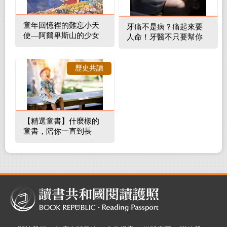
童年回憶裡的難忘小天
牙痛不是病？痛起來要
使—阿爾卑斯山的少女
人命！牙醫不只要幫你
補蛀牙，還要觀察口腔
裡的整體環境
歷史共讀
【精選童書】什麼樣的
童書，陪你一直到長
大！