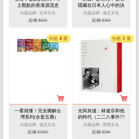
土觀點的香港源流史
隱藏在日本人心中的決
（增修版）
策機制：「讀」空氣
出版品牌 : 左岸文化
出版品牌 : 遠足文化
定價 $650
定價 $360
4
1
扣抵
冊
扣抵
冊
一看就懂！完全圖解台
光與灰燼：林連宗和他
灣系列(全套五冊)
的時代（二二八事件77
週年增訂版）
出版品牌 : 遠足文化
出版品牌 : 黑體文化
定價 $1995
定價 $500