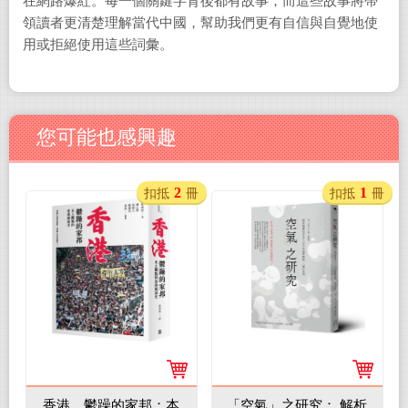
在網路爆紅。每一個關鍵字背後都有故事，而這些故事將帶
領讀者更清楚理解當代中國，幫助我們更有自信與自覺地使
用或拒絕使用這些詞彙。
您可能也感興趣
2
1
扣抵
冊
扣抵
冊
香港，鬱躁的家邦：本
「空氣」之研究： 解析