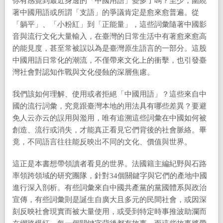
你有感覺到最近身邊的「中國用語」變多了嗎？至少，圍繞
著中國用語或所謂「支語」的爭議肯定是愈來愈普遍。從
「躺平」、「小粉紅」到「正能量」，這些詞彙隨著中國影
音與流行文化大量輸入，在臺灣的日常生活中有著愈來愈高
的能見度，甚至常被誤以為是臺灣原生語言的一部分。這股
中國用語日常化的潮流，不僅帶來文化上的衝擊，也引發臺
灣社會對認知作戰與文化侵蝕的深層焦慮。
我們該如何理解、使用或者拒絕「中國用語」？這些來自中
國的流行詞彙，究竟跟臺灣本地的用法具有哪些差異？要避
免人云亦云的誤用與濫用，唯有追溯這些詞彙在中國如何被
創造、流行或消失，才能真正看見它們背後的社會脈絡。畢
竟，不同語言往往能反映出不同的文化、價值與世界。
這正是本書想帶領讀者看見的世界。法國籍主編紀野與石路
率領跨領域的研究團隊，針對34個關鍵字與它們的產地中國
進行深入剖析。有些詞彙來自中國共產黨的黨國體系與政治
宣傳，有些詞彙則是誕生自廣大且多元的民間社會，或因深
刻反映社會現實而被大量使用，或受到特定時事推波助瀾而