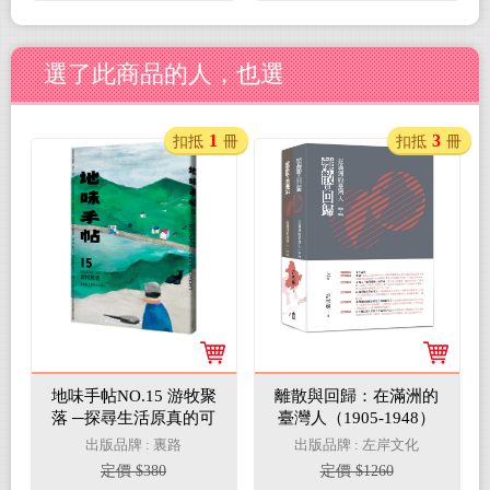
選了此商品的人，也選
1
3
扣抵
冊
扣抵
冊
地味手帖NO.15 游牧聚
離散與回歸：在滿洲的
落 ─探尋生活原真的可
臺灣人（1905-1948）
能性
（上下冊不分售）
出版品牌 : 裏路
出版品牌 : 左岸文化
定價 $380
定價 $1260