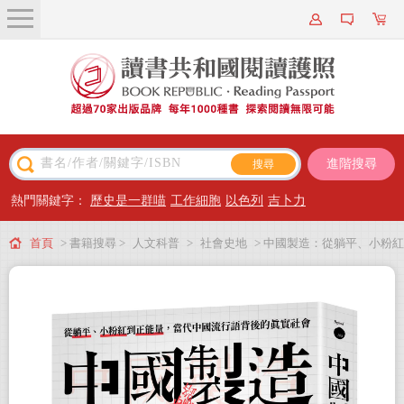
關於我們
近期新書
書籍搜尋
進階搜尋
主題閱讀
熱門關鍵字：
歷史是一群喵
工作細胞
以色列
吉卜力
出版專區
首頁
> 書籍搜尋 >
人文科普
>
社會史地
> 中國製造：從躺平、小粉紅
會員專屬
到正能量，當代中國流行語背後的真實社會
會員儲值方案