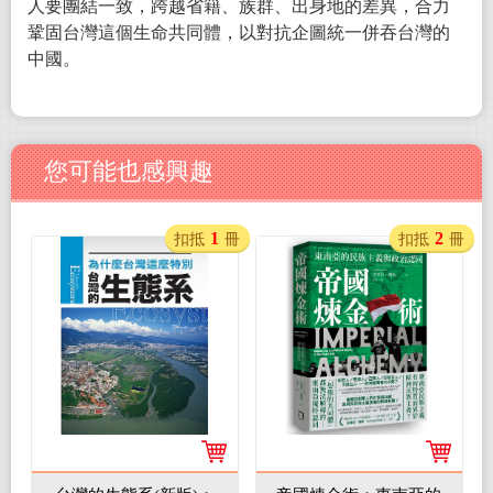
人要團結一致，跨越省籍、族群、出身地的差異，合力
鞏固台灣這個生命共同體，以對抗企圖統一併吞台灣的
中國。
您可能也感興趣
1
2
扣抵
冊
扣抵
冊