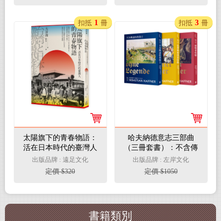
1
3
扣抵
冊
扣抵
冊
太陽旗下的青春物語：
哈夫納德意志三部曲
活在日本時代的臺灣人
（三冊套書）：不含傳
說的普魯士（新版）
出版品牌 : 遠足文化
出版品牌 : 左岸文化
+從俾斯麥到希特勒
定價 $320
定價 $1050
（新版）+破解希特勒
（新版）
書籍類別