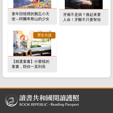
童年回憶裡的難忘小天
牙痛不是病？痛起來要
使—阿爾卑斯山的少女
人命！牙醫不只要幫你
補蛀牙，還要觀察口腔
裡的整體環境
歷史共讀
【精選童書】什麼樣的
童書，陪你一直到長
大！