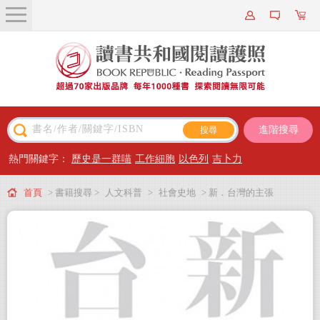
關於我們
近期新書
書籍搜尋
進階搜尋
主題閱讀
熱門關鍵字：
歷史是一群喵
工作細胞
以色列
吉卜力
出版專區
首頁
> 書籍搜尋 >
人文科普
>
社會史地
> 新．台灣的主張
會員專屬
會員儲值方案