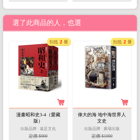
選了此商品的人，也選
2
2
扣抵
冊
扣抵
冊
漫畫昭和史3-4（愛藏
偉大的海 地中海世界人
版）
文史
出版品牌 : 遠足文化
出版品牌 : 廣場出版
定價 $900
定價 $1000