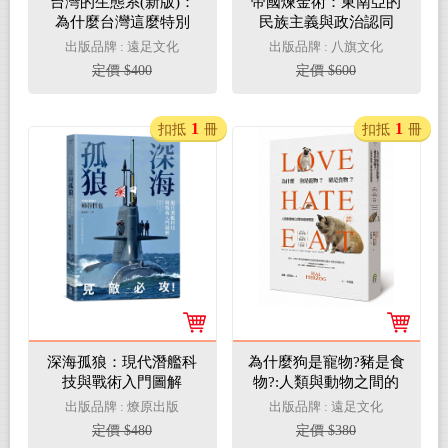
台灣的生態系(新版)：
帝國煉金術：東南亞的
為什麼台灣這麼特別
民族主義與政治認同
出版品牌 : 遠足文化
出版品牌 : 八旗文化
定價 $400
定價 $600
1
1
扣抵
冊
扣抵
冊
深海孤狼：現代潛艦科
為什麼狗是寵物?豬是食
技與戰術入門圖解
物?:人類與動物之間的
道德難題
出版品牌 : 燎原出版
出版品牌 : 遠足文化
定價 $480
定價 $380