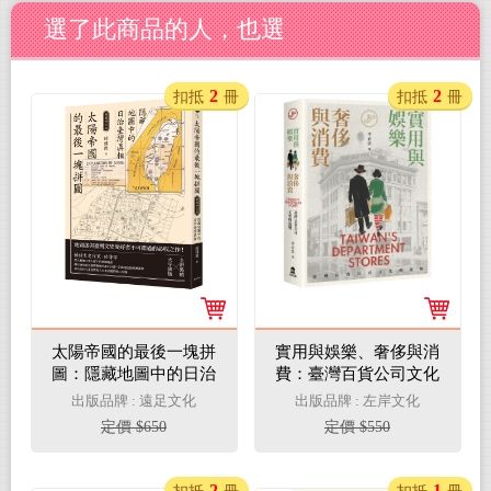
選了此商品的人，也選
2
2
扣抵
冊
扣抵
冊
太陽帝國的最後一塊拼
實用與娛樂、奢侈與消
圖：隱藏地圖中的日治
費：臺灣百貨公司文化
臺灣真相【典藏修訂
的流變
出版品牌 : 遠足文化
出版品牌 : 左岸文化
版】
定價 $650
定價 $550
2
1