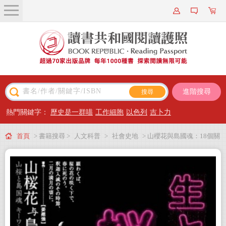
關於我們
近期新書
書籍搜尋
進階搜尋
主題閱讀
熱門關鍵字：
歷史是一群喵
工作細胞
以色列
吉卜力
出版專區
首頁
> 書籍搜尋 >
人文科普
>
社會史地
> 山櫻花與島國魂：18個關
會員專屬
鍵字看穿日本
會員儲值方案