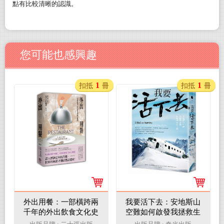
點有比較清晰的認識。
您可能也感興趣
1
1
扣抵
冊
扣抵
冊
外出用餐：一部橫跨兩
我要活下去：安地斯山
千年的外出飲食文化史
空難如何啟發我拯救生
命的天職