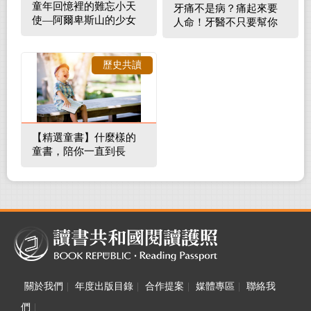
童年回憶裡的難忘小天
牙痛不是病？痛起來要
使—阿爾卑斯山的少女
人命！牙醫不只要幫你
補蛀牙，還要觀察口腔
裡的整體環境
歷史共讀
【精選童書】什麼樣的
童書，陪你一直到長
大！
關於我們
|
年度出版目錄
|
合作提案
|
媒體專區
|
聯絡我
們
|