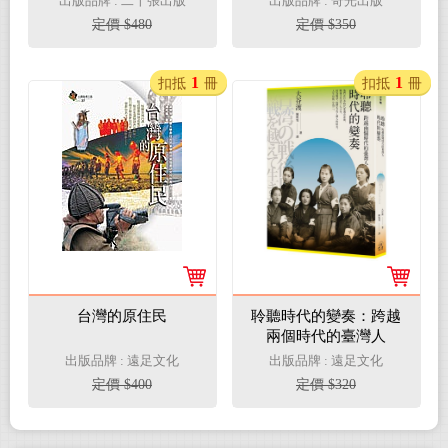
出版品牌 : 二十張出版
出版品牌 : 奇光出版
定價 $480
定價 $350
1
1
扣抵
冊
扣抵
冊
台灣的原住民
聆聽時代的變奏：跨越
兩個時代的臺灣人
出版品牌 : 遠足文化
出版品牌 : 遠足文化
定價 $400
定價 $320