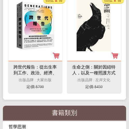
扣抵
冊
扣抵
冊
跨世代報告：從出生率
生命之側：關於因紐特
到工作、政治、經濟、
人，以及一種照護方式
科技、心理健康，世代
的想像
出版品牌 : 大家出版
出版品牌 : 左岸文化
差異如何影響百年來的
定價 $700
定價 $450
人類軌跡？
書籍類別
哲學思潮