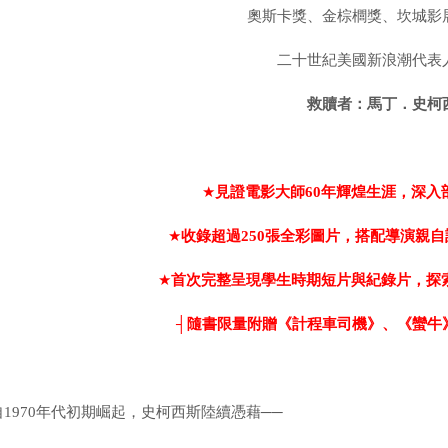
奧斯卡獎、金棕櫚獎、坎城影
二十世紀美國新浪潮代表
救贖者：馬丁．史柯
★
見證電影大師
60
年輝煌生涯，深入
★
收錄超過
250
張全彩圖片，搭配導演親自
★
首次完整呈現學生時期短片與紀錄片，探
┤
隨書限量附贈《計程車司機》、《蠻牛
自1970年代初期崛起，史柯西斯陸續憑藉──