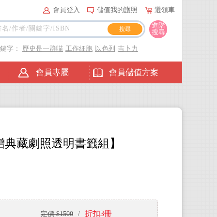
會員登入
儲值我的護照
選領車
進階
搜尋
關鍵字：
歷史是一群喵
工作細胞
以色列
吉卜力
會員專屬
會員儲值方案
贈典藏劇照透明書籤組】
折扣3冊
定價 $1500
/