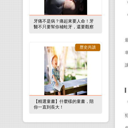
牙痛不是病？痛起來要人命！牙
醫不只要幫你補蛀牙，還要觀察
口腔裡的整體環境
歷史共讀
【精選童書】什麼樣的童書，陪
你一直到長大！