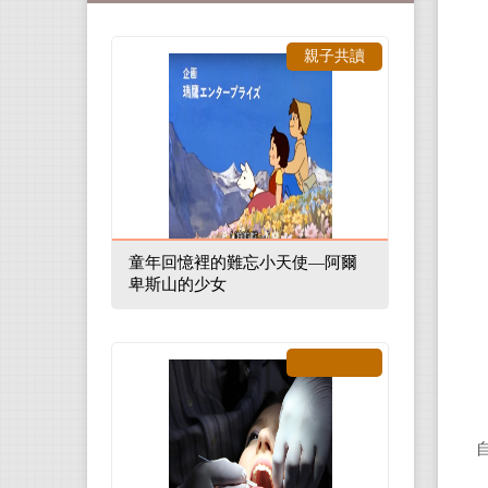
親子共讀
童年回憶裡的難忘小天使—阿爾
卑斯山的少女