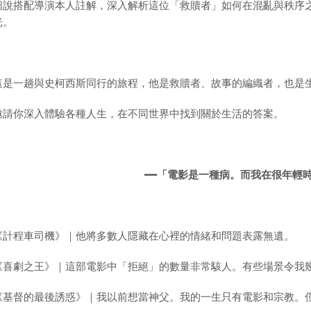
圖說搭配導演本人註解，深入解析這位「救贖者」如何在混亂與秩序
光。
這是一趟與史柯西斯同行的旅程，他是救贖者、故事的編織者，也是
邀請你深入體驗各種人生，在不同世界中找到關於生活的答案。
━━
「電影是一種病。而我在很年輕
《計程車司機》｜他將多數人隱藏在心裡的情緒和問題表露無遺。
《喜劇之王》｜這部電影中「拒絕」的數量非常駭人。有些場景令我
《基督的最後誘惑》｜我以前想當神父。我的一生只有電影和宗教。