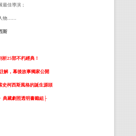
展最佳導演；
人物……
西斯
剖析
25
部不朽經典！
註解，幕後故事獨家公開
索史柯西斯風格的誕生源頭
》典藏劇照透明書籤組├