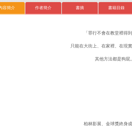
內容簡介
作者簡介
書摘
書籍目錄
「罪行不會在教堂裡得
只能在大街上、在家裡、在現
其他方法都是狗屁
」
柏林影展、金球獎終身