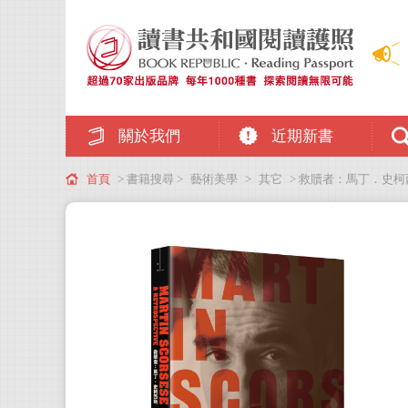
關於我們
近期新書
首頁
> 書籍搜尋 >
藝術美學
>
其它
> 救贖者：馬丁．史