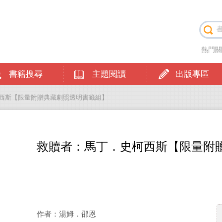
熱門
書籍搜尋
主題閱讀
出版專區
柯西斯【限量附贈典藏劇照透明書籤組】
救贖者：馬丁．史柯西斯【限量附
作者：湯姆．邵恩