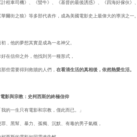
《計程車司機》、《蠻牛》、《基督的最後誘惑》、《四海好傢伙》
《華爾街之狼》等多部代表作，成為美國電影史上最偉大的導演之一
最初，他的夢想其實是成為一名神父。
幸好在信仰之外，他找到另一種形式，
讓那些需要得到救贖的人們，
在看清生活的真相後，依然熱愛生活。
▍
電影與宗教：史柯西斯的終極信仰
「我的一生只有電影和宗教，僅此而已。」
犯罪、黑幫、暴力、孤獨、沉默、有毒的男子氣概，