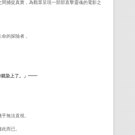
之間捕捉真實，為觀眾呈現一部部直擊靈魂的電影之
生命的探險者，
時就染上了。」
━━
幾乎無法直視。
僅此而已。