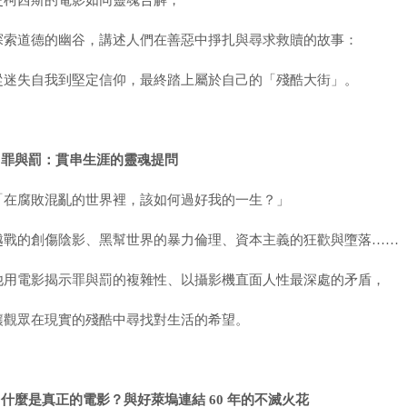
史柯西斯的電影如同靈魂告解，
探索道德的幽谷，講述人們在善惡中掙扎與尋求救贖的故事：
從迷失自我到堅定信仰，最終踏上屬於自己的「殘酷大街」。
▍
罪與罰：貫串生涯的靈魂提問
「在腐敗混亂的世界裡，該如何過好我的一生？」
越戰的創傷陰影、黑幫世界的暴力倫理、資本主義的狂歡與墮落……
他用電影揭示罪與罰的複雜性、以攝影機直面人性最深處的矛盾，
讓觀眾在現實的殘酷中尋找對生活的希望。
▍
什麼是真正的電影？與好萊塢連結
60
年的不滅火花