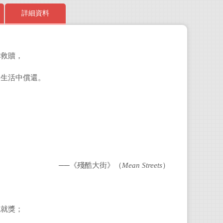
詳細資料
到救贖，
湯姆
實生活中償還。
美國
約客
。
聞翊
臺南
《價
──《殘酷大街》（
Mean Streets
）
成就獎；