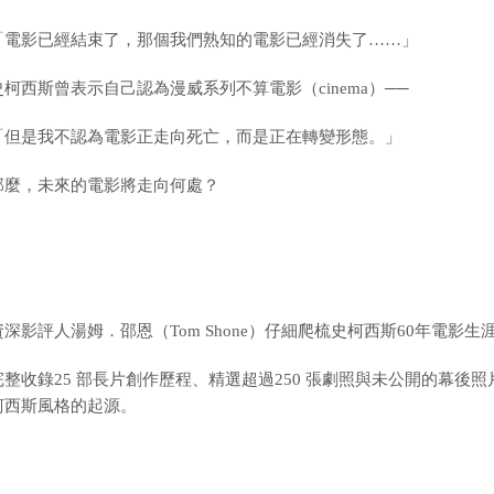
「電影已經結束了，那個我們熟知的電影已經消失了……」
史柯西斯曾表示自己認為漫威系列不算電影（cinema）──
「但是我不認為電影正走向死亡，而是正在轉變形態。」
那麼，未來的電影將走向何處？
資深影評人湯姆．邵恩（Tom Shone）仔細爬梳史柯西斯60年電影生
完整收錄25 部長片創作歷程、精選超過250 張劇照與未公開的幕
柯西斯風格的起源。