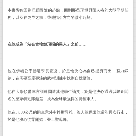
本書帶你回到貝爾冒險的起點，回到那些形塑貝爾人格的大型早期任
務，以及在更早之前，替他指引方向的微小時刻。
在他成為「站在食物鏈頂端的男人」之前……
他在伊頓公學慘遭學長霸凌，於是他決心為自己挺身而出，努力鍛
鍊，在需要高度專注的武術訓練中找到自我價值。
他在大學預備軍官訓練團遭其他學生訕笑，於是他決心通過以艱鉅聞
名的皇家特勤隊甄選，成為全球最強悍的特種軍人。
他在
5,000
公尺的跳傘意外中摔斷脊椎，沒人敢保證他還能再次行走，
於是他決心從零開始，登上聖母峰。