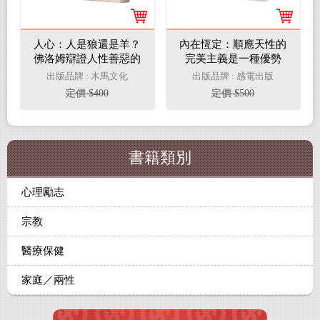
人心：人是狼還是羊？
內在恆定：順應天性的
佛洛姆辯證人性善惡的
完美主義是一種優勢
經典
出版品牌 : 木馬文化
出版品牌 : 感電出版
定價 $400
定價 $500
書籍類別
心理勵志
宗教
醫療保健
家庭／兩性