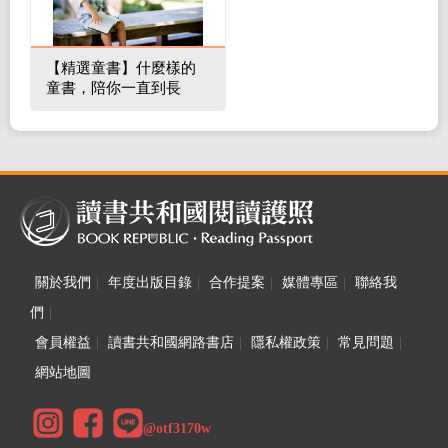
【精選童書】什麼樣的
童書，陪你一直到長
大！
關於我們
|
年度出版目錄
|
合作提案
|
媒體專區
|
聯絡我
們
|
會員權益
|
讀書共和國網路書店
|
隱私權政策
|
常見問題
|
網站地圖
@otf3170w