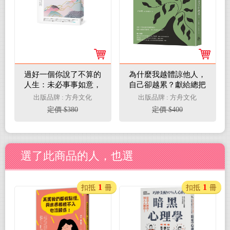
過好一個你說了不算的
為什麼我越體諒他人，
人生：未必事事如意，
自己卻越累？獻給總把
依然天天開心！現代人
別人放在第一位的「呼
出版品牌 : 方舟文化
出版品牌 : 方舟文化
必修的自在心理學42講
應者」，讓你的善良不
定價 $380
定價 $400
再委屈自己
選了此商品的人，也選
1
1
扣抵
冊
扣抵
冊