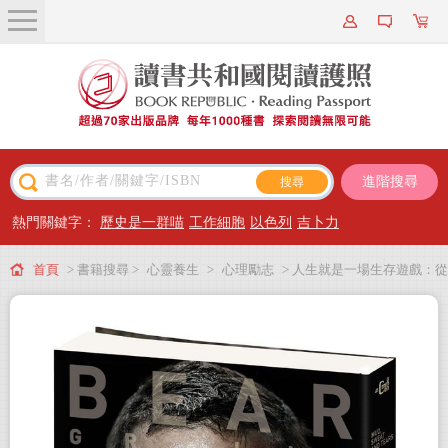
關於我們
近期新書
書籍搜尋
進階搜尋
主題閱讀
熱門關鍵字：
歷史是一群喵
工作細胞
以色列
吉卜力
出版專區
首頁
> 書籍搜尋 >
心靈養生
>
心理勵志
> 人生就是一場生存遊戲：從
會員專屬
死亡邊緣到聖母峰頂的生命煉成
會員儲值方案