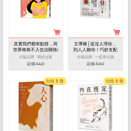
其實我們都有點怪，與
主導權│從沒人理你，
世界格格不入也沒關係!
到人人聽你！巧妙支配
97%人心的暗黑心理
出版品牌 : 晴好出版
出版品牌 : 一起來出版
學：57個攻心法則，讓
定價 $420
定價 $360
你掌握大局，隻手遮天
（三版）
1
1
扣抵
冊
扣抵
冊