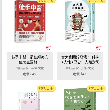
扣抵
冊
扣抵
冊
徒手中醫：最強經絡穴
當大腦開始崩壞： 科學
位養生圖解！
X人性X歷史，人類對阿
茲海默症的奮戰
出版品牌 : 幸福文化
出版品牌 : 八旗文化
定價 $480
定價 $400
1
1
扣抵
冊
扣抵
冊