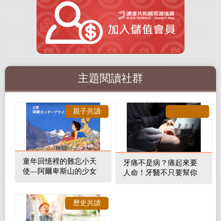
主題閱讀社群
親子共讀
童年回憶裡的難忘小天
牙痛不是病？痛起來要
使—阿爾卑斯山的少女
人命！牙醫不只要幫你
補蛀牙，還要觀察口腔
裡的整體環境
歷史共讀