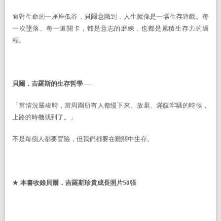
面對生命的一座座低谷，貝爾意識到，人生就像是一場生存遊戲。每
一次墜落、每一道關卡，都是意志的磨練，也都是累積生存力的過
程。
貝爾．吉羅斯的生存哲學──
「當情況嚴峻時，當周圍所有人都慢下來、放棄、滿腹牢騷的時候，
上路的時機就到了。」
不是每個人都要冒險，但我們都要在難關中生存。
★
本書收錄貝爾．吉羅斯珍貴成長照片
50
張