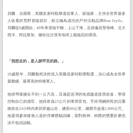
貝爾．吉羅斯，英國皇家特勤隊退役軍人、探險家，主持全世界最多
人收看的荒野冒險節目，創立極為成功的戶外活動品牌
Bear Grylls
。
貝爾從
6
歲開始，
40
年來冒險不輟，上山下海，足跡遍及聖母峰、北大
西洋、阿拉斯加、撒哈拉沙漠等地球上最險惡的環境。
「我想走的，是人跡罕至的路。」
20
歲那年，貝爾毅然決然投入英國皇家特勤隊甄選，決心成為全世界
最難纏、最菁英的特種軍人。
他得彎著腰在不到一公尺高，且滿是泥濘的地底隧道摸黑前進，學習
控制自己的感官。他得肩負
25
公斤的軍用背包、手持用鋼焊死的沉重
槍枝在
24
小時內來回穿越山谷，總長
60
公里，總爬升超過
1,800
公尺。
他還得參加慘無人道的俘虜體驗訓練，面對精神、肉體的雙重折磨也
決不低頭認輸。