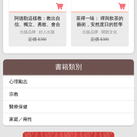
阿德勒這樣教：教出自
茶禪一味： 禪與飲茶的
信、獨立、勇敢、會合
藝術，安然度日的哲學
作的孩子（全球數億父
出版品牌 : 好人出版
出版品牌 : 開朗文化
母、教師奉行的兒童教
定價 $380
定價 $380
養經典）
書籍類別
心理勵志
宗教
醫療保健
家庭／兩性