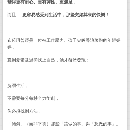
變得更有耐心、更有彈性、更滿足，
而且──更容易感受到生活中，那些突如其來的快樂！
布茹珂曾經是一位被工作壓力、孩子尖叫聲追著跑的年輕媽
媽，
直到憂鬱及過勞找上自己，她才赫然發現：
所謂生活，
不需要每分每秒全力衝刺，
你必須找到方法，
「傾斜」（而非平衡）那些「該做的事」與「想做的事」。