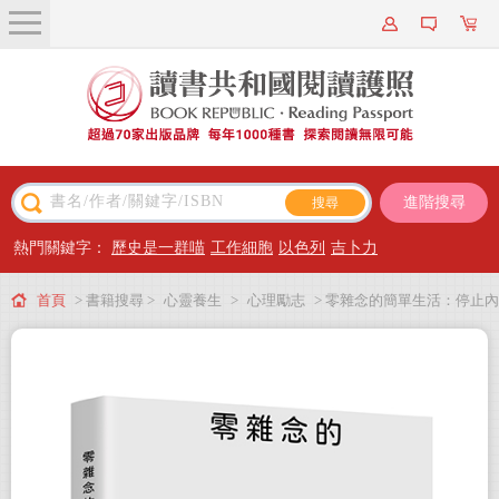
關於我們
近期新書
書籍搜尋
進階搜尋
主題閱讀
熱門關鍵字：
歷史是一群喵
工作細胞
以色列
吉卜力
出版專區
首頁
> 書籍搜尋 >
心靈養生
>
心理勵志
> 零雜念的簡單生活：停止內
會員專屬
耗的7個重生練習【澳洲百萬人氣Podcaster的減躁奇蹟】
會員儲值方案