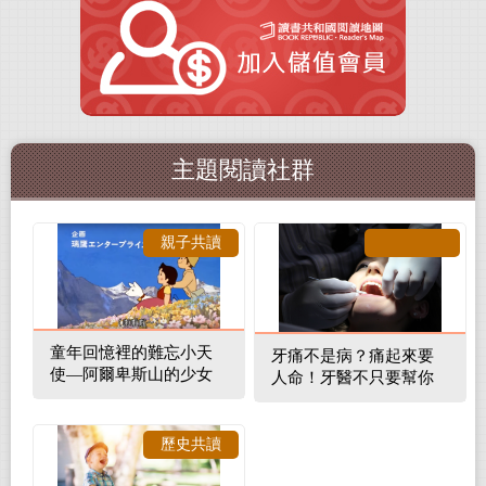
主題閱讀社群
親子共讀
童年回憶裡的難忘小天
牙痛不是病？痛起來要
使—阿爾卑斯山的少女
人命！牙醫不只要幫你
補蛀牙，還要觀察口腔
裡的整體環境
歷史共讀