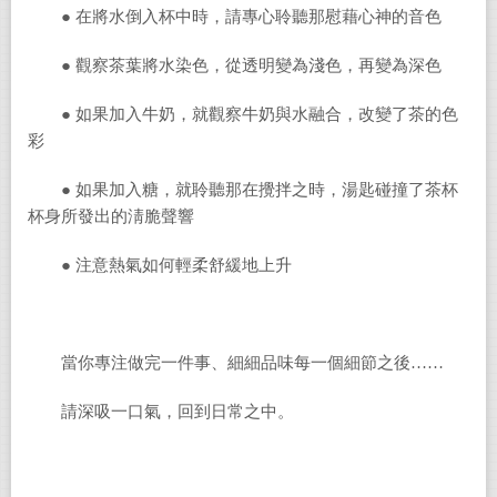
● 在將水倒入杯中時，請專心聆聽那慰藉心神的音色
● 觀察茶葉將水染色，從透明變為淺色，再變為深色
● 如果加入牛奶，就觀察牛奶與水融合，改變了茶的色
彩
● 如果加入糖，就聆聽那在攪拌之時，湯匙碰撞了茶杯
杯身所發出的淸脆聲響
● 注意熱氣如何輕柔舒緩地上升
當你專注做完一件事、細細品味每一個細節之後……
請深吸一口氣，回到日常之中。