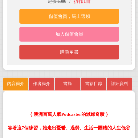
折扣1冊
定價 $380
/
儲值會員，馬上選領
加入儲值會員
購買單書
內容簡介
作者簡介
書摘
書籍目錄
詳細資料
｛ 澳洲百萬人氣
Podcaster
的減躁奇蹟 ｝
靠著這
7
個練習，她走出憂鬱、過勞、生活一團糟的人生低谷