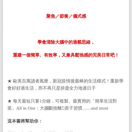
聚焦／節奏／儀式感
學會清除大腦中的過載思緒，
重建一個簡單、有效率，又兼具鬆弛感的完美日常吧！
★ 歐美百萬讀者風靡，新冠疫情後最棒的生活模式！重新學
會好好過生活，而不再只是拚盡全力地過日子
★ 每天最短只要1分鐘，可複製、最實用的「簡單生活對
策」All in One：大腦斷捨離原子習慣……and more
這本書將幫助你：