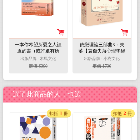
一本你希望所愛之人讀
依戀理論三部曲3：失
過的書（或許還有所
落【哀傷失落心理學經
厭）【全球百萬暢銷書
典，成人&兒童喪親與
出版品牌 : 木馬文化
出版品牌 : 小樹文化
《一本你希望父母讀過
哀傷治療關鍵研究】
定價 $390
定價 $730
的書》作者暖心新作】
選了此商品的人，也選
1
2
扣抵
冊
扣抵
冊