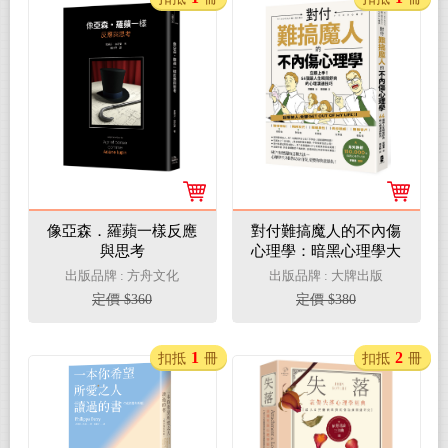
像亞森．羅蘋一樣反應
對付難搞魔人的不內傷
與思考
心理學：暗黑心理學大
師齊藤勇親授──64個
出版品牌 : 方舟文化
出版品牌 : 大牌出版
讓人生瞬間舒爽的心理
定價 $360
定價 $380
溝通技巧（二版）
1
2
扣抵
冊
扣抵
冊