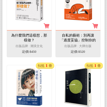
為什麼我們這樣想，那
自私的藝術：別再讓
樣做？
「過度妥協」控制你的
人生，50個突破人生困
出版品牌 : 潮浪文化
出版品牌 : 大牌出版
境的自私智慧【經典紀
定價 $450
定價 $520
念版】
1
1
扣抵
冊
扣抵
冊