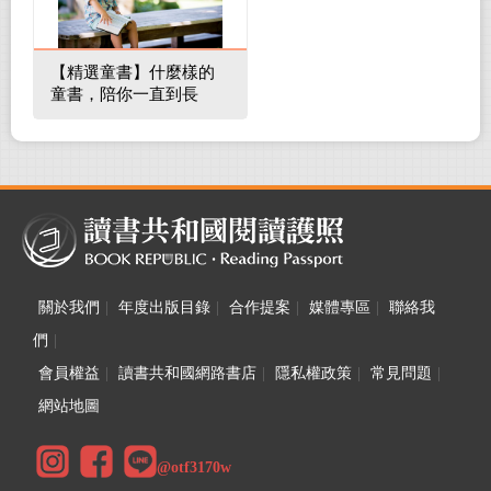
【精選童書】什麼樣的
童書，陪你一直到長
大！
關於我們
|
年度出版目錄
|
合作提案
|
媒體專區
|
聯絡我
們
|
會員權益
|
讀書共和國網路書店
|
隱私權政策
|
常見問題
|
網站地圖
@otf3170w