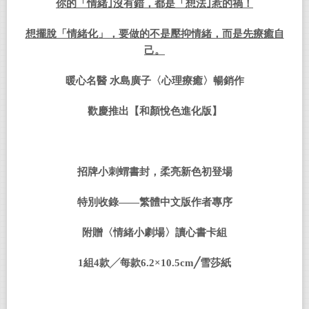
你的「情緒｣沒有錯，都是「想法｣惹的禍！
想擺脫「情緒化」，要做的不是壓抑情緒，而是先療癒自
己。
暖心名醫 水島廣子〈心理療癒〉暢銷作
歡慶推出【和顏悅色進化版】
招牌小刺蝟書封，柔亮新色初登場
特別收錄——繁體中文版作者專序
附贈〈情緒小劇場〉讀心書卡組
1
組
4
款╱每款
6.2×10.5cm╱
雪莎紙