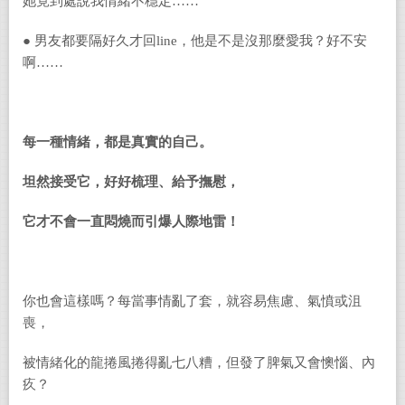
她竟到處說我情緒不穩定……
● 男友都要隔好久才回line，他是不是沒那麼愛我？好不安
啊……
每一種情緒，都是真實的自己。
坦然接受它，好好梳理、給予撫慰，
它才不會一直悶燒而引爆人際地雷！
你也會這樣嗎？每當事情亂了套，就容易焦慮、氣憤或沮
喪，
被情緒化的龍捲風捲得亂七八糟，但發了脾氣又會懊惱、內
疚？