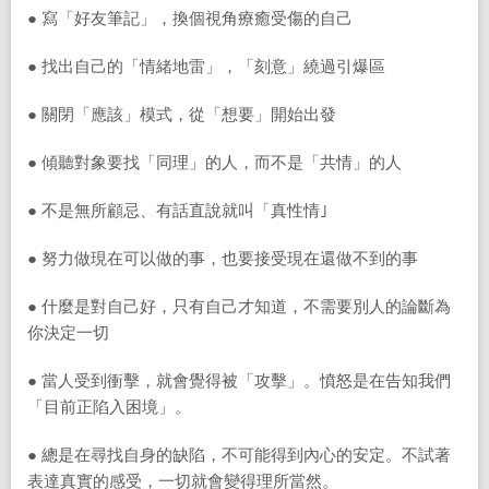
● 寫「好友筆記」，換個視角療癒受傷的自己
● 找出自己的「情緒地雷」，「刻意」繞過引爆區
● 關閉「應該」模式，從「想要」開始出發
● 傾聽對象要找「同理」的人，而不是「共情」的人
● 不是無所顧忌、有話直說就叫「真性情｣
● 努力做現在可以做的事，也要接受現在還做不到的事
● 什麼是對自己好，只有自己才知道，不需要別人的論斷為
你決定一切
● 當人受到衝擊，就會覺得被「攻擊」。憤怒是在告知我們
「目前正陷入困境」。
● 總是在尋找自身的缺陷，不可能得到內心的安定。不試著
表達真實的感受，一切就會變得理所當然。