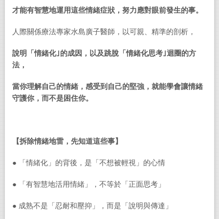
才能有智慧地運用這些情緒症狀，努力應對眼前發生的事。
人際關係療法專家水島廣子醫師，以可親、精準的剖析，
說明「情緒化｣的成因，以及跳脫「情緒化思考｣迴圈的方
法，
當你理解自己的情緒，感受到自己的堅強，就能學會讓情緒
守護你，而不是困住你。
【拆除情緒地雷，先知道這些事】
● 「情緒化」的背後，是「不想被輕視」的心情
● 「有智慧地活用情緒」，不等於「正面思考」
● 成熟不是「忍耐和壓抑」，而是「說明與傳達」