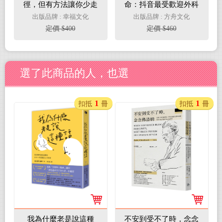
徑，但有方法讓你少走
命：抖音最受歡迎外科
彎路！(百萬暢銷作者吳
醫師直指人體設計缺
出版品牌 : 幸福文化
出版品牌 : 方舟文化
軍的人生啟迪重磅新作)
陷，科學認證的求生攻
定價 $400
定價 $460
略
選了此商品的人，也選
1
1
扣抵
冊
扣抵
冊
我為什麼老是說這種
不安到受不了時，念念