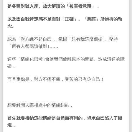
是各種對號入座、放大解讀的「被害者意識」，
以及因自我肯定感不足而對「正確」、「應該」所抱持的執
念。
認為「對方瞧不起自己｣、氣惱「只有我這麼倒楣｣、堅持
「所有人都應該做到｣……
這些「情緒化思考｣會使我們偏離原本的問題、造成溝通的障
礙，
而且重點是，對方不痛不癢，受苦的只有你自己！
想要解開人際相處中的情緒糾結，
首先就要接納這些情緒是自然而有用的，坦承自己陷入了困
境，