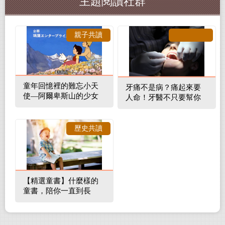
主題閱讀社群
親子共讀
童年回憶裡的難忘小天
牙痛不是病？痛起來要
使—阿爾卑斯山的少女
人命！牙醫不只要幫你
補蛀牙，還要觀察口腔
裡的整體環境
歷史共讀
【精選童書】什麼樣的
童書，陪你一直到長
大！