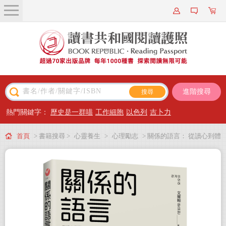
關於我們
近期新書
書籍搜尋
進階搜尋
主題閱讀
熱門關鍵字：
歷史是一群喵
工作細胞
以色列
吉卜力
出版專區
首頁
> 書籍搜尋 >
心靈養生
>
心理勵志
> 關係的語言： 從讀心到體
會員專屬
心，精神科醫生教你體察他人內心，讓彼此關係更和諧
會員儲值方案