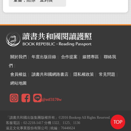
童書，陪你一直到長
大！
關於我們
|
年度出版目錄
|
合作提案
|
媒體專區
|
聯絡我
們
|
會員權益
|
讀書共和國網路書店
|
隱私權政策
|
常見問題
|
網站地圖
@otf3170w
「讀書共和國出版集團版權所有」©2016 Bookrep All Rights Reserved.
客服電話：02-2218-1417 分機 1322、1125、1136
遠足文化事業股份有限公司 | 統編：70446624