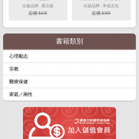
品，光是愛自己不夠，
出版品牌 : 星出版
出版品牌 : 幸福文化
你要信自己！《這世界
定價 $430
定價 $360
很煩，但你要很可愛》
姐妹篇)
書籍類別
心理勵志
宗教
醫療保健
家庭／兩性