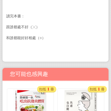
讀完本書：
跟誰都處不好（╳）
和誰都能好好相處（○）
您可能也感興趣
1
1
扣抵
冊
扣抵
冊