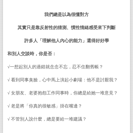
我們總是以為很懂對方
其實只是靠反射性的猜測、慣性情緒感受來下判斷
許多人「理解他人內心的能力」還得好好學
和別人交談時，你是否：
√一想起別人的過錯就念念不忘，忍不住翻舊帳？
√ 看到同事臭臉，心中馬上演起小劇場：他不是討厭我？
√ 女朋友、老婆抱怨工作同事時，你總是給她一堆意見？
√ 老是將「你真的很敏感」掛在嘴邊？
√ 不管別人說什麼，總是要給一堆建議？