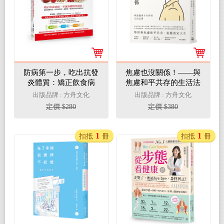
防病第一步，吃出抗發
焦慮也沒關係！——與
炎體質：矯正飲食病
焦慮和平共存的生活法
根，不讓身體慢性發
則
出版品牌 : 方舟文化
出版品牌 : 方舟文化
炎，就能遠離癌症、阿
定價 $280
定價 $380
茲海默症、憂鬱症、肥
胖症和所有慢性病！
（附防病抗炎飲食小別
1
1
扣抵
冊
扣抵
冊
冊）