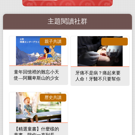
主題閱讀社群
親子共讀
童年回憶裡的難忘小天
牙痛不是病？痛起來要
使—阿爾卑斯山的少女
人命！牙醫不只要幫你
補蛀牙，還要觀察口腔
裡的整體環境
歷史共讀
【精選童書】什麼樣的