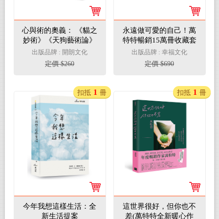
心與術的奧義： 《貓之
永遠做可愛的自己！萬
妙術》《天狗藝術論》
特特暢銷15萬冊收藏套
二則日本古寓言，闡述
書： 《這世界很煩，但
出版品牌 : 開朗文化
出版品牌 : 幸福文化
習藝與克敵致勝心法
你要很可愛》+《這世
定價 $260
定價 $690
界很好，但你也不差》
1
1
扣抵
冊
扣抵
冊
今年我想這樣生活：全
這世界很好，但你也不
新生活提案
差(萬特特全新暖心作