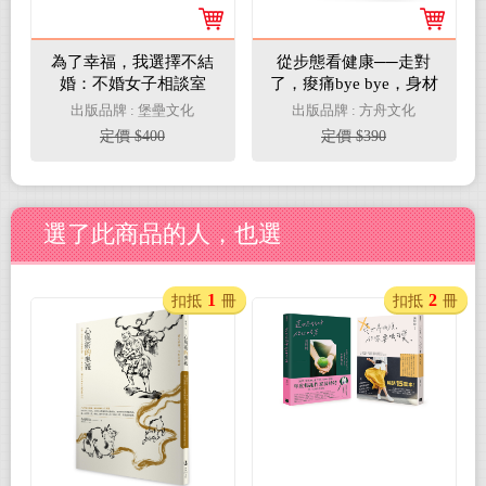
為了幸福，我選擇不結
從步態看健康──走對
婚：不婚女子相談室
了，痠痛bye bye，身材
回正！
出版品牌 : 堡壘文化
出版品牌 : 方舟文化
定價 $400
定價 $390
選了此商品的人，也選
1
2
扣抵
冊
扣抵
冊