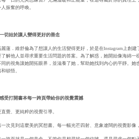
《每一日的光冥想練習》充滿溫暖和正能量，在追尋屬於你的真理上，
令人振奮的呼喚。
一切始於讓人變得更好的善念
瑪麗蓮．維舒倫為了想讓人的生活變得更好，於是在Instagram上創建了B
要了解他人並尋求重要生活問題的答案。為了解惑，她開始像海綿一
不同的視角讓她開拓眼界，並滋養了她，幫助她找到內心的平靜。她
緒和頓悟。
感受打開書本每一跨頁帶給你的視覺震撼
更直覺、更純粹的視覺引導。
第一次見到這麼美的冥想書。每一幅光芒四射、意象遼闊的視覺影像