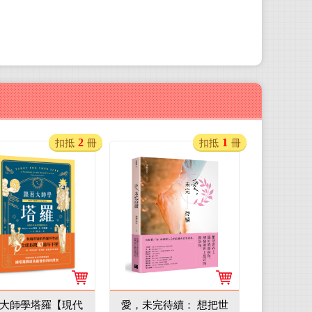
2
1
扣抵
冊
扣抵
冊
大師學塔羅【現代
愛，未完待續： 想把世