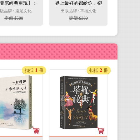
開宗經典重現】：
界上最好的都給你，卻
第一本塔羅自我占
發現世上最好的就是你
版品牌 : 遠足文化
出版品牌 : 幸福文化
卜工具書
定價 $580
定價 $380
1
2
扣抵
冊
扣抵
冊