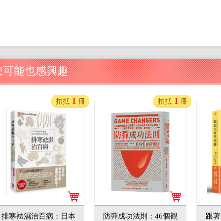
您可能也感興趣
1
1
扣抵
冊
扣抵
冊
排寒袪濕治百病：日本
防彈成功法則：46個觀
跟著