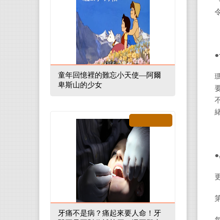
●
童年回憶裡的難忘小天使—阿爾
卑斯山的少女
●
牙痛不是病？痛起來要人命！牙