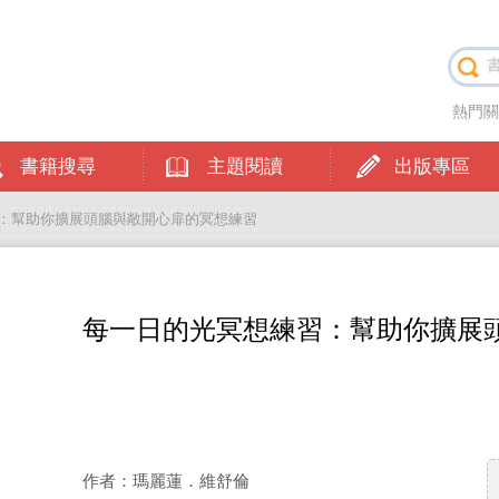
熱門
書籍搜尋
主題閱讀
出版專區
習：幫助你擴展頭腦與敞開心扉的冥想練習
每一日的光冥想練習：幫助你擴展
作者：瑪麗蓮．維舒倫