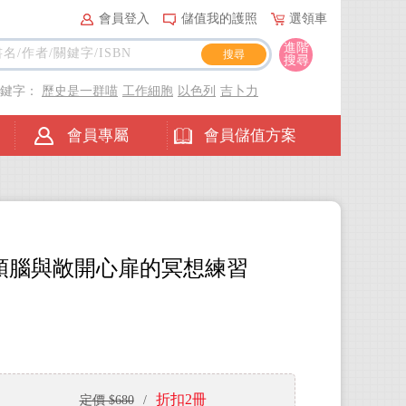
會員登入
儲值我的護照
選領車
進階
搜尋
關鍵字：
歷史是一群喵
工作細胞
以色列
吉卜力
會員專屬
會員儲值方案
頭腦與敞開心扉的冥想練習
折扣2冊
定價 $680
/