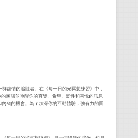
瑪麗
瑪麗蓮
迷的
層、
鼓勵
林麗
一群熱情的追隨者。在《每一日的光冥想練習》中，
吳大
激你的頭腦並喚醒你的直覺。希望、韌性和喜悅的訊息
力的
和內省的機會。為了加深你的互動體驗，強有力的圖
譯有
擇》