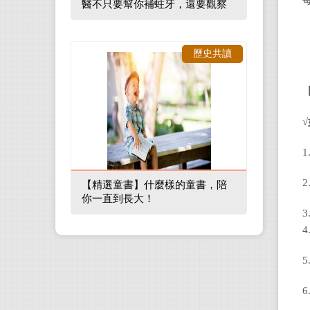
醫不只要幫你補蛀牙，還要觀察
口腔裡的整體環境
歷史共讀
√
【精選童書】什麼樣的童書，陪
你一直到長大！