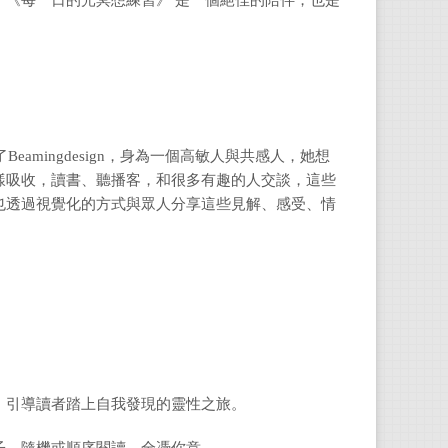
《每一日的光冥想練習》 是一個絕佳的陪伴，也是
次讀
合譯
eamingdesign，身為一個高敏人與共感人，她想
樣吸收，讀書、聽播客，和很多有趣的人交談，這些
也透過視覺化的方式與眾人分享這些見解、感受、情
，引導讀者踏上自我發現的靈性之旅。