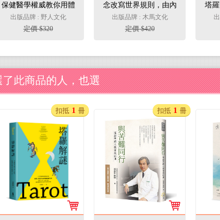
保健醫學權威教你用體
念改寫世界規則，由內
塔羅
溫改善體質，7天見效
而外升級身心狀態，讓
你的
出版品牌 : 野人文化
出版品牌 : 木馬文化
出
的溫熱療法(三版)
你更迅捷、更聰明、更
定價 $320
定價 $420
快樂
選了此商品的人，也選
1
1
扣抵
冊
扣抵
冊