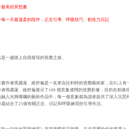
★最美的冥想書
★每一天最溫柔的陪伴，正念引導、呼吸技巧、創造力日記
這是一趟踏上自我發現的視覺之旅。
本書作者瑪麗蓮．維舒倫是一名來自比利時的視覺藝術家，在IG上有
作者瑪麗蓮．維舒倫展示了100 個意象遼闊的視覺影像，目的在刺
也融入光輝燦爛的藝術作品中，每一個意象都為讀者提供了深入沉思
像還結合了25個有關正念、日記和呼吸練習的引導作法。