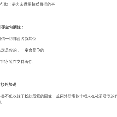
7.行動：盡力去做更接近目標的事
引導金句摘錄：
相信一切都會各就其位
注定是你的，一定會是你的
宇宙永遠在支持著你
※
額外加碼
本書不但收錄了粉絲最愛的圖像，並額外新增數十幅未在社群發表的
踐。