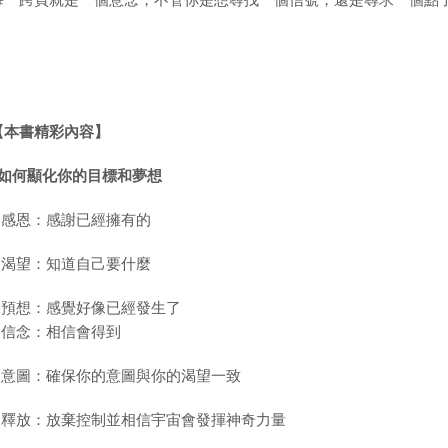
每一跨頁就是一個意念，不管你是想尋找一個信號，還是尋求一個點
【本書精彩內容】
如何顯化你的目標和夢想
1.感恩：感謝已經擁有的
2.渴望：知道自己要什麼
3.預想：感覺好像已經發生了
4.信念：相信會得到
5.意圖：確保你的意圖與你的渴望一致
6.釋放：放棄控制並相信宇宙會發揮神奇力量