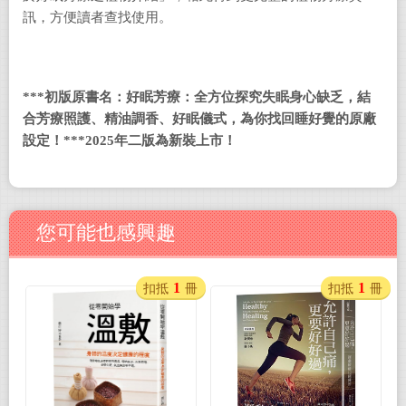
訊，方便讀者查找使用。
***
初版原書名：好眠芳療：全方位探究失眠身心缺乏，結
合芳療照護、精油調香、好眠儀式，為你找回睡好覺的原廠
設定！
***2025
年二版為新裝上市！
您可能也感興趣
1
1
扣抵
冊
扣抵
冊