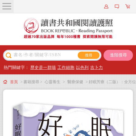
關於我們
近期新書
書籍搜尋
進階搜尋
主題閱讀
熱門關鍵字：
歷史是一群喵
工作細胞
以色列
吉卜力
出版專區
首頁
> 書籍搜尋 >
心靈養生
>
醫療保健
> 好眠芳療（二版）：全方位
會員專屬
探究失眠身心缺乏，結合芳療照護、精油調香、好眠儀式，為你找回睡好覺的
會員儲值方案
原廠設定！