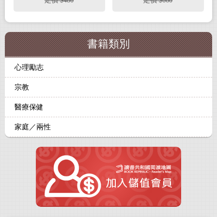
定價 $480
定價 $660
書籍類別
心理勵志
宗教
醫療保健
家庭／兩性