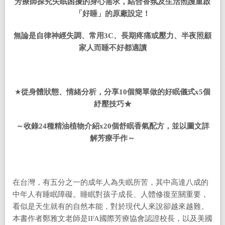
芳療師探究失眠困擾的身心需求，結合香氛及生活照護重啟
「好睡」的原廠設定！
無論是自律神經失調、常用
3C
、長期疼痛或壓力、半夜照顧
家人而睡不好都適讀
★
從身體狀態、情緒分析，分享
10
個簡單做的好眠儀式
x5
個
紓壓技巧★
～收錄
24
種精油植物介紹
x20
個舒眠香氣配方，並以圖文詳
解芳療手作～
在台灣，有五分之一的成年人為失眠所苦，其中高達八成的
中年人有睡眠障礙。睡眠對孩子成長、人體修復至關重要，
看似是天生就有的自然本能，對於現代人來說卻越來越難。
本書作者鄭雅文老師是IFA國際芳療協會認證校長，以及美國