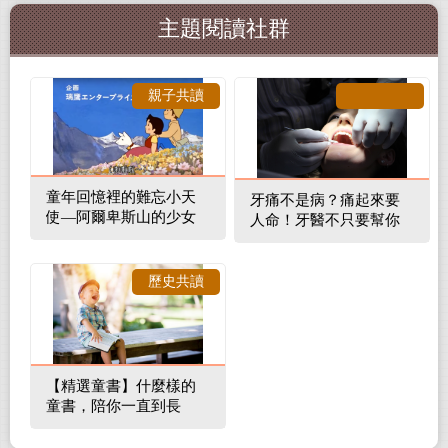
主題閱讀社群
親子共讀
童年回憶裡的難忘小天
牙痛不是病？痛起來要
使—阿爾卑斯山的少女
人命！牙醫不只要幫你
補蛀牙，還要觀察口腔
裡的整體環境
歷史共讀
【精選童書】什麼樣的
童書，陪你一直到長
大！