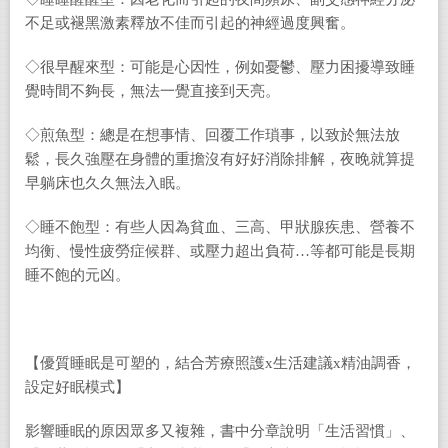
不足或褪黑激素釋放不佳而引起的神經過度興奮。
◇很早醒來型：可能是心因性，例如憂鬱、壓力困擾導致睡
覺時間不夠長，無法一覺直接到天亮。
◇煎魚型：總是在想事情、回覆工作瑣事，以致於無法放
鬆，長久強壓在身體的重擔沒有好好消除排解，夜晚就算提
早躺床也久久無法入眠。
◇睡不飽型：有些人因為貧血、三高、甲狀腺疾患、營養不
均衡、慢性疲勞症候群、或壓力超出負荷…等都可能是長期
睡不飽的元凶。
【優質睡眠是可塑的，結合芳療照護x生活建議x精油調香，
設定好眠模式】
影響睡眠的原因眾多又複雜，書中分章說明「生活習慣」、