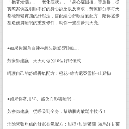
「抱著煩惱」、「老化症狀」、「身心症困擾」等族群，從
實際案例說明睡不好的身心缺乏以及需求，芳療師分享每天
都能輕鬆實踐的紓壓法，搭配緩心舒眠香氣配方，陪你逐步
塑造優質睡眠的重要條件，助你一覺甜夢到天亮。
●如果你因為自律神經失調影響睡眠…
芳療師建議｜天天可做的10個好眠儀式
呵護自己的舒眠香氣配方：橙花+維吉尼亞雪松+山雞椒
●如果你常用3C、熬夜而影響睡眠…
芳療師建議｜從呼吸到全身，幫助肌肉放鬆小技巧！
消除緊張焦慮的舒眠香氣配方：甜橙+甜馬鬱蘭+羅馬洋甘菊