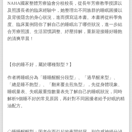
NAHA國家整體芳療協會分校校長，從長年芳療教學授課以
及照護長者的臨床經驗中，她整理出不同族群的睡眠困擾以
及背後隱含的身心狀況，進而撰寫這本書。本書將從科學角
度、臨床案例陪你了解自己的睡眠出了哪些狀況，進一步結
合芳療照護、生活習慣調整、紓壓排解，重新迎接睡好睡飽
的清爽早晨！
【你的睡不好，屬於哪種類型？】
作者將睡眠分為「睡睡醒醒分段型」、「過早醒來型」、
「總是睡不飽型」、「翻來覆去煎魚型」，先從身體現象、
睡眠量表、失眠嚴重指數量表先了解自己的睡眠狀況，同時
解析9個睡不好的常見原因，再針對不同困擾者給予好眠的精
油配方。
◇睡睡醒醒型：因老化而引起的夜間頻尿、副交感神經分泌