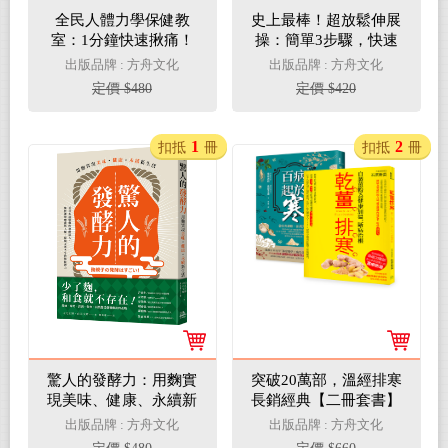
全民人體力學保健教
史上最棒！超放鬆伸展
室：1分鐘快速揪痛！
操：簡單3步驟，快速
解讀人體「壓力訊
消除全身僵硬疼痛
出版品牌 : 方舟文化
出版品牌 : 方舟文化
號」、破解「痠痛密
定價 $480
定價 $420
碼」的MLS療法
1
2
扣抵
冊
扣抵
冊
驚人的發酵力：用麴實
突破20萬部，溫經排寒
現美味、健康、永續新
長銷經典【二冊套書】
生活
（百病起於寒＋乾薑排
出版品牌 : 方舟文化
出版品牌 : 方舟文化
寒）