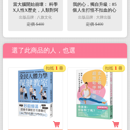
當大腦開始崩壞： 科學
我的心，獨自升級：85
X人性X歷史，人類對阿
個人生打怪不扣血的心
茲海默症的奮戰
理練習，讓你不再被負
出版品牌 : 八旗文化
出版品牌 : 大牌出版
面情緒耗盡 HP，迎來
定價 $400
定價 $400
真正的身心靈覺醒
選了此商品的人，也選
1
1
扣抵
冊
扣抵
冊