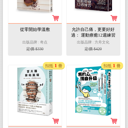
從零開始學溫敷
允許自己痛，更要好好
過： 運動療癒12週練習
出版品牌 : 奇点
出版品牌 : 方舟文化
定價 $330
定價 $420
1
1
扣抵
冊
扣抵
冊