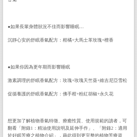
●如果長輩身體狀況不佳而影響睡眠…
沉靜心安的舒眠香氣配方：柑橘+大馬士革玫瑰+檀香
●如果你因為更年期而影響睡眠
激素調理的舒眠香氣配方：玫瑰+玫瑰天竺葵+維吉尼亞雪松
促循養護的舒眠香氣配方：佛手柑+粉紅胡椒+永久花
想更加了解植物香氣特徵、療癒性質、使用規範的讀者，可
翻看「附錄1：精油使用說明及延伸手作」、「附錄2：適用
於好眠芳療之植物介紹」，藉此得到更完整的植物芳療資